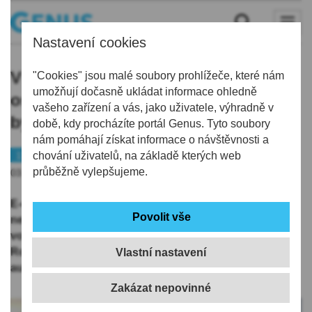
Nastavení cookies
V Roprachticích se střetly dva
"Cookies" jsou malé soubory prohlížeče, které nám
umožňují dočasně ukládat informace ohledně
osobní automobily. Jeden cestující
vašeho zařízení a vás, jako uživatele, výhradně v
byl odvezen se zraněním
době, kdy procházíte portál Genus. Tyto soubory
nám pomáhají získat informace o návštěvnosti a
112
chování uživatelů, na základě kterých web
průběžně vylepšujeme.
03.01.2026 | 14:36
E-callem dnes byla hasičům nahlášena dopravní
nehoda. Po příjezdu první jednotky, již za 13 minut od
volání, bylo potvrzeno místo události. V obci
Roprachtice došlo k dopravní nehodě dvou osobních
Vlastní nastavení
automobilů se zraněním.