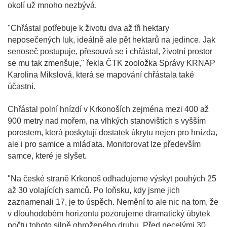
okolí už mnoho nezbývá.
"Chřástal potřebuje k životu dva až tři hektary
neposečených luk, ideálně ale pět hektarů na jedince. Jak
senoseč postupuje, přesouvá se i chřástal, životní prostor
se mu tak zmenšuje," řekla ČTK zooložka Správy KRNAP
Karolina Mikslová, která se mapování chřástala také
účastní.
Chřástal polní hnízdí v Krkonoších zejména mezi 400 až
900 metry nad mořem, na vlhkých stanovištích s vyšším
porostem, která poskytují dostatek úkrytu nejen pro hnízda,
ale i pro samice a mláďata. Monitorovat lze především
samce, které je slyšet.
"Na české straně Krkonoš odhadujeme výskyt pouhých 25
až 30 volajících samců. Po loňsku, kdy jsme jich
zaznamenali 17, je to úspěch. Nemění to ale nic na tom, že
v dlouhodobém horizontu pozorujeme dramatický úbytek
počtu tohoto silně ohroženého druhu. Před necelými 30