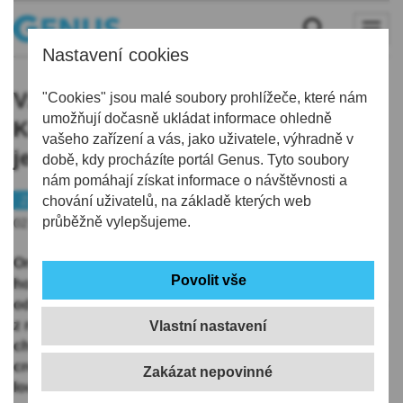
Nastavení cookies
Vzácný chřástal polní čelí v
"Cookies" jsou malé soubory prohlížeče, které nám
umožňují dočasně ukládat informace ohledně
Krkonoších úbytku vhodných míst,
vašeho zařízení a vás, jako uživatele, výhradně v
jeho počty jsou nízké
době, kdy procházíte portál Genus. Tyto soubory
nám pomáhají získat informace o návštěvnosti a
Zajímavosti
chování uživatelů, na základě kterých web
Příroda
průběžně vylepšujeme.
02.07.2025 | 14:36
Ornitolog Jaroslav Fišera jde najisto. Neposečenou
horskou loukou si za soumraku razí cestu do míst,
odkud se ozývá opakované volání typické pro jednoho
z nejohroženějších ptáků krkonošské přírody,
Vlastní nastavení
chřástala polního. Z reproduktoru, který drží, zní "crex-
crex", tedy imitace volání tohoto plachého a na
loukách skrytě žijícího ptáka. A chřástal odpovídá.