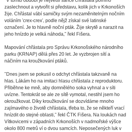
"V tomto období je největší šance chřástala polního
zaslechnout a vytvořit si představu, kolik jich v Krkonoších
žije. Chřástal vábí samičky svým nezaměnitelným nočním
voláním 'crex-crex', podle nějž získal své latinské
označení. Je to hlavně noční pták. Žije skrytě a narazit na
jeho hnízdo je velká náhoda," řekl Fišera.
Mapování chřástala pro Správu Krkonošského národního
parku (KRNAP) dělá přes 20 let. Je vyzbrojen sítí a
náčiním na kroužkování ptáků.
"Dnes jsem se pokusil o odchyt chřástala takzvaně na
hlas. Lákám ho na imitaci hlasu chřástala z reproduktoru.
Přiběhne ke mně, aby domnělého soka vyhnal a v síti
uvízne. Tentokrát se ale ze sítě vymotal, nestihl jsem ho
okroužkovat. Díky kroužkování se dozvídáme mnoho
zajímavého o životě chřástala, třeba to, že se někteří vrací
hnízdit do stejné oblasti," řekl ČTK Fišera. Na loukách nad
Vítkovicemi v západních Krkonoších v nadmořské výšce
okolo 800 metrů ví o dvou samcích. Neposečených luk v