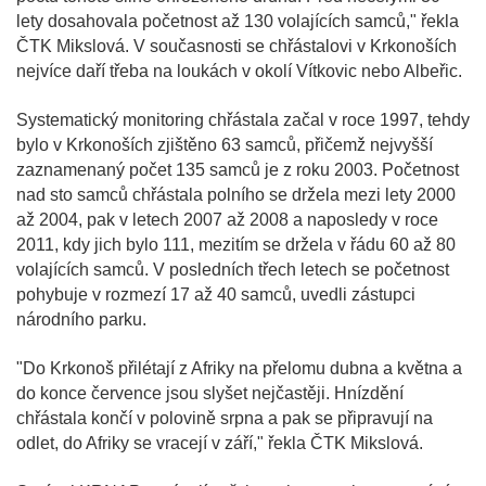
lety dosahovala početnost až 130 volajících samců," řekla
ČTK Mikslová. V současnosti se chřástalovi v Krkonoších
nejvíce daří třeba na loukách v okolí Vítkovic nebo Albeřic.
Systematický monitoring chřástala začal v roce 1997, tehdy
bylo v Krkonoších zjištěno 63 samců, přičemž nejvyšší
zaznamenaný počet 135 samců je z roku 2003. Početnost
nad sto samců chřástala polního se držela mezi lety 2000
až 2004, pak v letech 2007 až 2008 a naposledy v roce
2011, kdy jich bylo 111, mezitím se držela v řádu 60 až 80
volajících samců. V posledních třech letech se početnost
pohybuje v rozmezí 17 až 40 samců, uvedli zástupci
národního parku.
"Do Krkonoš přilétají z Afriky na přelomu dubna a května a
do konce července jsou slyšet nejčastěji. Hnízdění
chřástala končí v polovině srpna a pak se připravují na
odlet, do Afriky se vracejí v září," řekla ČTK Mikslová.