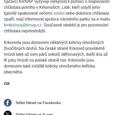
Správci KRNAP vyzývají veřejnost k pomoci s mapováním
chřástala polního v Krkonoších. Lidé, kteří uslyší jeho
typické opakované večerní
volání
nebo dokonce chřástala
spatří, mají informovat správce národního parku na e-mailu
kmikslova@krnap.cz
. Současné období je pro pozorování
chřástala nejvhodnější.
Krkonoše jsou domovem některých kriticky ohrožených
živočišných druhů. Na české straně Krkonoš pravidelně
hnízdí také až osm párů sokolů stěhovavých, další dva až
tři páry hnízdí na polské straně hor. Krkonoše jsou
domovem také zvláště kriticky ohroženého tetřívka
obecného.
čtk
Sdílet článek na Facebooku
Sdílet článek na X.com