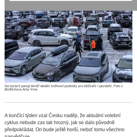
Na horách panují téměř ideální sněhové podmíky pro běžkaře i sjezdaře. Foto z
Bedřichova Artur Irma
A končící týden vzal Česku naději, že aktuální volební
cyklus nebude zas tak hrozný, jak se dalo původně
předpokládat. On bude ještě horší, neboť tomu všechno
nasvědčuje.