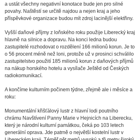
a ustát všechny negativní konotace bude jen pro silné
povahy. Naštěstí se určitě najdou a nejen kraj a jeho
příspěvkové organizace budou mít zdroj lacinější elektřiny.
Vyšší daňové příjmy z loňského roku použije Liberecký kraj
hlavně na silnice a dopravu. Na konci ledna budou
zastupitelé rozhodovat o rozdělení 166 milionů korun. Je to
o 56 procent méně než loni, protože už v prosinci schválilo
zastupitelstvo použití 185 milionů korun z daňových příjmů
na nákup horského hotelu a vysílače Ještěd od Českých
radiokomunikací.
A končíme kulturním počinem týdne, zřejmě ale i měsíce a
roku:
Monumentální křišťálový lustr z hlavní lodi poutního
chrámu Navštívení Panny Marie v Hejnicích na Liberecku,
který je národní kulturní památkou, čeká po 103 letech
generální oprava. Jde patrně o největší kostelní lustr v
Libereckém kraji. Téměř pět metrů vysoký a tři metry široký