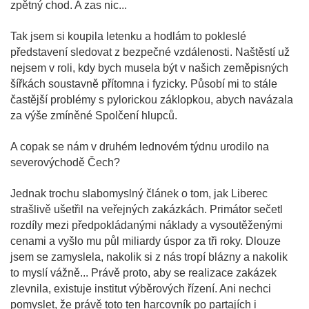
zpětný chod. A zas nic...
Tak jsem si koupila letenku a hodlám to pokleslé
představení sledovat z bezpečné vzdálenosti. Naštěstí už
nejsem v roli, kdy bych musela být v našich zeměpisných
šířkách soustavně přítomna i fyzicky. Působí mi to stále
častější problémy s pylorickou záklopkou, abych navázala
za výše zmíněné Spolčení hlupců.
A copak se nám v druhém lednovém týdnu urodilo na
severovýchodě Čech?
Jednak trochu slabomyslný článek o tom, jak Liberec
strašlivě ušetřil na veřejných zakázkách. Primátor sečetl
rozdíly mezi předpokládanými náklady a vysoutěženými
cenami a vyšlo mu půl miliardy úspor za tři roky. Dlouze
jsem se zamyslela, nakolik si z nás tropí blázny a nakolik
to myslí vážně... Právě proto, aby se realizace zakázek
zlevnila, existuje institut výběrových řízení. Ani nechci
pomyslet, že právě toto ten harcovník po partajích i