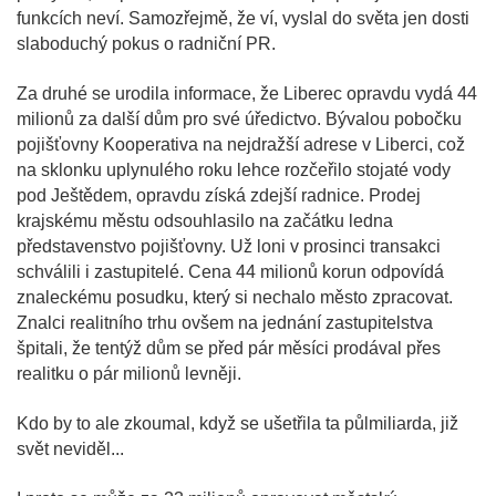
funkcích neví. Samozřejmě, že ví, vyslal do světa jen dosti
slaboduchý pokus o radniční PR.
Za druhé se urodila informace, že Liberec opravdu vydá 44
milionů za další dům pro své úředictvo. Bývalou pobočku
pojišťovny Kooperativa na nejdražší adrese v Liberci, což
na sklonku uplynulého roku lehce rozčeřilo stojaté vody
pod Ještědem, opravdu získá zdejší radnice. Prodej
krajskému městu odsouhlasilo na začátku ledna
představenstvo pojišťovny. Už loni v prosinci transakci
schválili i zastupitelé. Cena 44 milionů korun odpovídá
znaleckému posudku, který si nechalo město zpracovat.
Znalci realitního trhu ovšem na jednání zastupitelstva
špitali, že tentýž dům se před pár měsíci prodával přes
realitku o pár milionů levněji.
Kdo by to ale zkoumal, když se ušetřila ta půlmiliarda, již
svět neviděl...