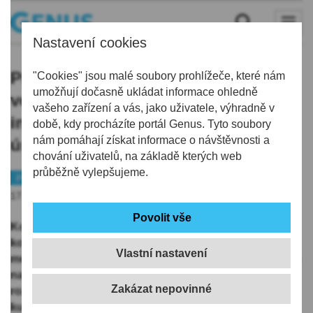
Nastavení cookies
Právě proto, aby se realizace
"Cookies" jsou malé soubory prohlížeče, které nám
umožňují dočasně ukládat informace ohledně
veřejných zakázek zlevnila, existuje
vašeho zařízení a vás, jako uživatele, výhradně v
institut výběrových řízení. Vykázané
době, kdy procházíte portál Genus. Tyto soubory
nám pomáhají získat informace o návštěvnosti a
úspory jsou ale pouhé PR
chování uživatelů, na základě kterých web
průběžně vylepšujeme.
Politika
Inventura
17.01.2026 | 5:00
Končící týden dal Česku vládu s důvěrou, která je
konkrétně pro mne vysoce nedůvěryhodná. Je to po
Vlastní nastavení
mém soudu zosobněný trapas, tupá tuzemská varianta
na Spolčení hlupců. Do této party počítám i všechny
roztleskávače tohoto nového Kabinetu politických
kuriozit.