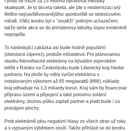
I proto se může za 23 milionů opravovat městský
skatepark. Je to docela raketa, ale jde o modernizaci prý
třetího nejnavštěvovanějšího sportoviště ve stotisícovém
městě. Vítěz tendru byl v "soutěži" jediným uchazečem,
takže tahle akce se do primátorovy tabulky úspor evidentně
nepropíše.
To následující zakázka asi bude hodně populární
(obeslaná zájemci), protože miliardová: Pro plánovanou
stavbu fotovoltaické elektrárny na bývalém vojenském
letišti v Ralsku na Českolipsku bude Liberecký kraj hledat
partnera. Na ploše by měla vyrůst elektrárna s
instalovaným výkonem až 65 megawattů (MW), náklady
kraj odhaduje na 1,3 miliardy korun. Kraj sám by financoval
přípravu území a připojení a také polovinu solární
elektrárny, druhou půlku zaplatí partner a platit bude i za
pronájem plochy.
Proti elektrárně jdou negativní hlasy ze všech stran už roky
a s vypsaným výběrkem zesílí. Takže přihlásit se do tendru