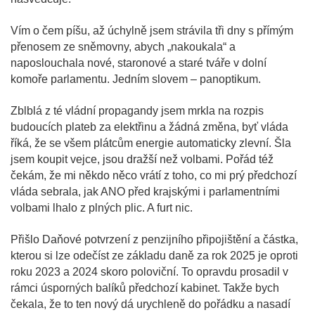
Vím o čem píšu, až úchylně jsem strávila tři dny s přímým
přenosem ze sněmovny, abych „nakoukala“ a
naposlouchala nové, staronové a staré tváře v dolní
komoře parlamentu. Jedním slovem – panoptikum.
Zblblá z té vládní propagandy jsem mrkla na rozpis
budoucích plateb za elektřinu a žádná změna, byť vláda
říká, že se všem plátcům energie automaticky zlevní. Šla
jsem koupit vejce, jsou dražší než volbami. Pořád též
čekám, že mi někdo něco vrátí z toho, co mi prý předchozí
vláda sebrala, jak ANO před krajskými i parlamentními
volbami lhalo z plných plic. A furt nic.
Přišlo Daňové potvrzení z penzijního připojištění a částka,
kterou si lze odečíst ze základu daně za rok 2025 je oproti
roku 2023 a 2024 skoro poloviční. To opravdu prosadil v
rámci úsporných balíků předchozí kabinet. Takže bych
čekala, že to ten nový dá urychleně do pořádku a nasadí