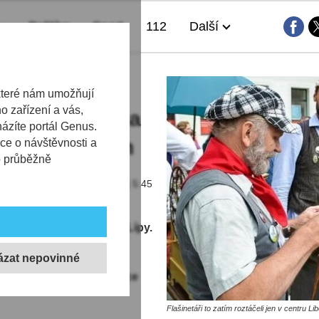
Politika
Sport
112
Další
lné tónů:
které nám umožňují
 zařízení a vás,
z filmu Panna a
házíte portál Genus.
ezpívá i balkon
ce o návštěvnosti a
b průběžně
20.06.2026 | 5:45
v ulicích centra České Lípy.
 má za cíl rozšířit
ychází z tradiční akce
ídku akcí, a navíc na více
Flašinetáři to zatím roztáčeli jen v centru Li