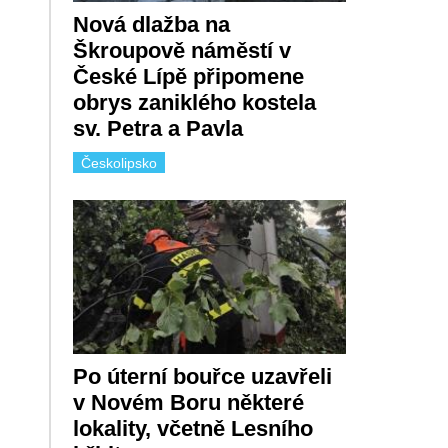
Nová dlažba na
Škroupově náměstí v
České Lípě připomene
obrys zaniklého kostela
sv. Petra a Pavla
Českolipsko
Po úterní bouřce uzavřeli
v Novém Boru některé
lokality, včetně Lesního