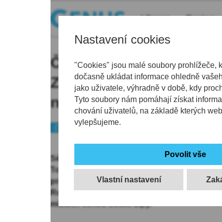
Liberec
Regiony
Nastavení cookies
Českou Lípu čeká Léto p
"Cookies" jsou malé soubory prohlížeče, 
dočasně ukládat informace ohledně vašeho
Zazní flašinet či hudba 
jako uživatele, výhradně v době, kdy proc
netvor. Ve finále se roz
Tyto soubory nám pomáhají získat informa
chování uživatelů, na základě kterých we
vylepšujeme.
Českolipsko
Kultura
Série koncertů a vystoupení pod širým nebem 
To je nový letní projekt města Česká Lípa, který
Vlastní nastavení
prázdninovou nabídku zážitků v České Lípě. V
Rozehrajeme náměstí, ale přináší pestřejší nab
místech centra České Lípy.