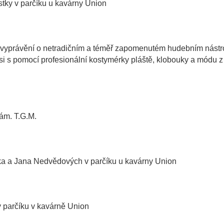
stky v parčíku u kavárny Union
 vyprávění o netradičním a téměř zapomenutém hudebním nástro
 si s pomocí profesionální kostymérky pláště, klobouky a módu z
nám. T.G.M.
iška a Jana Nedvědových v parčíku u kavárny Union
v parčíku v kavárně Union