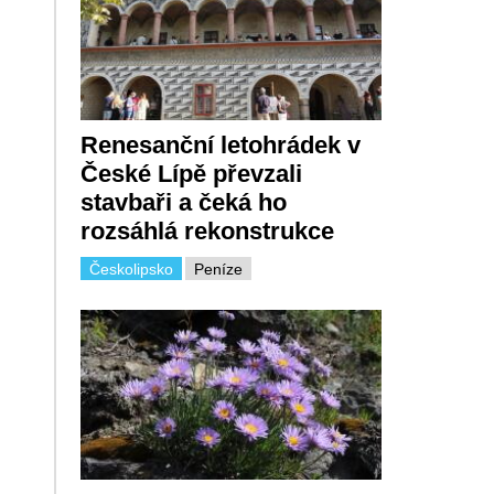
Renesanční letohrádek v
České Lípě převzali
stavbaři a čeká ho
rozsáhlá rekonstrukce
Českolipsko
Peníze