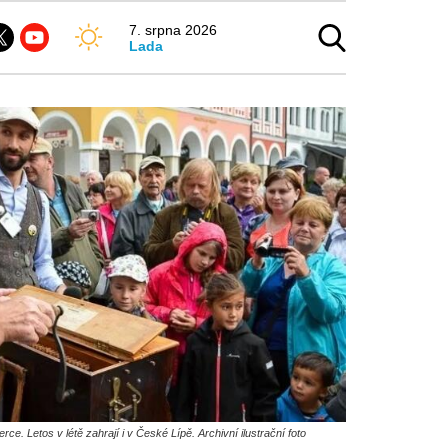
7. srpna 2026
Lada
berce. Letos v létě zahrají i v České Lípě. Archivní ilustrační foto