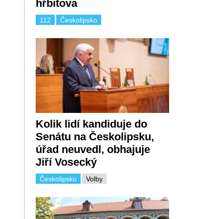
hřbitova
112
Českolipsko
Kolik lidí kandiduje do
Senátu na Českolipsku,
úřad neuvedl, obhajuje
Jiří Vosecký
Českolipsko
Volby