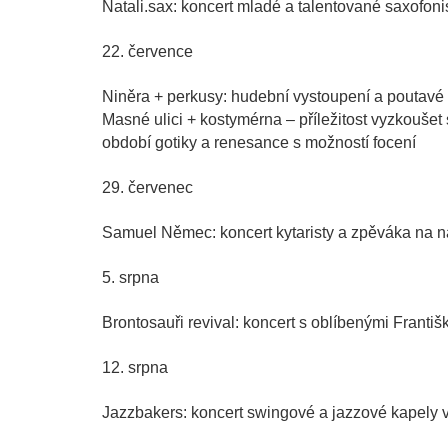
Natali.sax: koncert mladé a talentované saxofoni
22. července
Niněra + perkusy: hudební vystoupení a poutavé
Masné ulici + kostymérna – příležitost vyzkoušet
období gotiky a renesance s možností focení
29. červenec
Samuel Němec: koncert kytaristy a zpěváka na 
5. srpna
Brontosauři revival: koncert s oblíbenými Frant
12. srpna
Jazzbakers: koncert swingové a jazzové kapely 