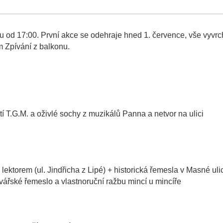
od 17:00. První akce se odehraje hned 1. července, vše vyvrc
em Zpívání z balkonu.
 T.G.M. a oživlé sochy z muzikálů Panna a netvor na ulici
 lektorem (ul. Jindřicha z Lipé) + historická řemesla v Masné ulic
vářské řemeslo a vlastnoruční ražbu mincí u mincíře