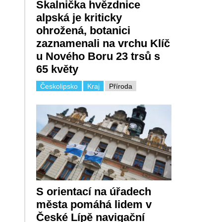
Skalnička hvězdnice
alpská je kriticky
ohrožená, botanici
zaznamenali na vrchu Klíč
u Nového Boru 23 trsů s
65 květy
Českolipsko
Kraj
Příroda
S orientací na úřadech
města pomáhá lidem v
České Lípě navigační