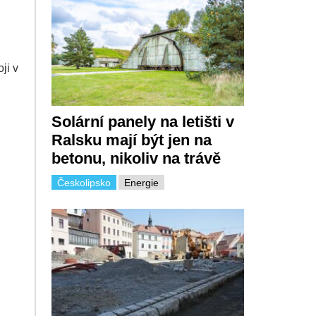
ji v
Solární panely na letišti v
Ralsku mají být jen na
betonu, nikoliv na trávě
Českolipsko
Energie