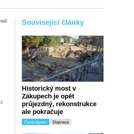
Související články
holí
Historický most v
Zákupech je opět
i:
průjezdný, rekonstrukce
ale pokračuje
Českolipsko
Doprava