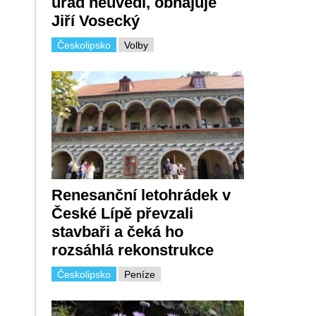
úřad neuvedl, obhajuje
Jiří Vosecký
Českolipsko
Volby
Renesanční letohrádek v
České Lípě převzali
stavbaři a čeká ho
rozsáhlá rekonstrukce
Českolipsko
Peníze