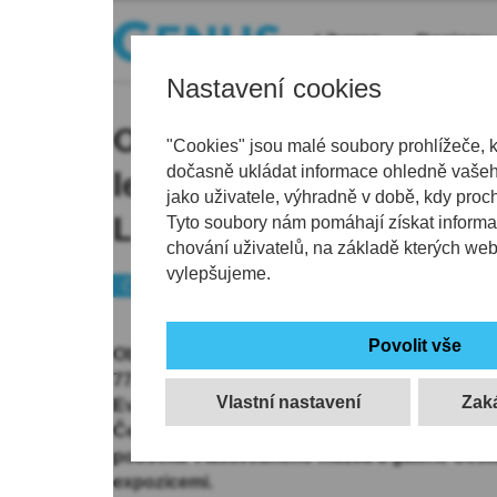
Liberec
Regiony
Nastavení cookies
Obnova českolipského 
"Cookies" jsou malé soubory prohlížeče, 
dočasně ukládat informace ohledně vašeho
letohrádku a okolních ob
jako uživatele, výhradně v době, kdy proc
Liberecký kraj na 77 mi
Tyto soubory nám pomáhají získat informa
chování uživatelů, na základě kterých we
vylepšujeme.
Českolipsko
Historie
Obnova renesančního letohrádku v České Lípě
77,4 milionu korun, zakázku získala českolip
Vlastní nastavení
Evans. Rozsáhlá rekonstrukce čeká nejen sa
Červený dům, ale také dva navazující objekty.
pobočka Vlastivědného muzea a galerie Česká
expozicemi.