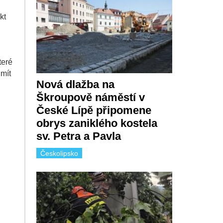
kt
teré
 mít
Nová dlažba na
Škroupově náměstí v
České Lípě připomene
obrys zaniklého kostela
sv. Petra a Pavla
Českolipsko