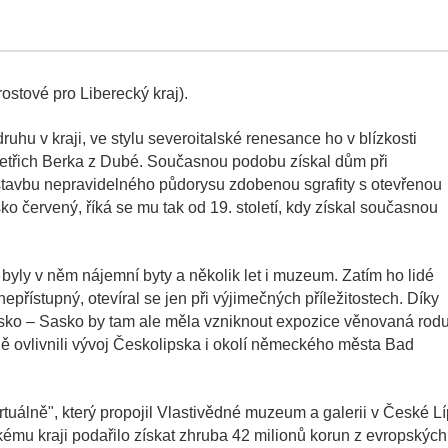
ostové pro Liberecký kraj).
u v kraji, ve stylu severoitalské renesance ho v blízkosti
 Jetřich Berka z Dubé. Současnou podobu získal dům při
u stavbu nepravidelného půdorysu zdobenou sgrafity s otevřenou
ko červený, říká se mu tak od 19. století, kdy získal současnou
, byly v něm nájemní byty a několik let i muzeum. Zatím ho lidé
nepřístupný, otevíral se jen při výjimečných příležitostech. Díky
sko – Sasko by tam ale měla vzniknout expozice věnovaná rod
mně ovlivnili vývoj Českolipska i okolí německého města Bad
irtuálně", který propojil Vlastivědné muzeum a galerii v České L
u kraji podařilo získat zhruba 42 milionů korun z evropských