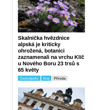
Skalnička hvězdnice
alpská je kriticky
ohrožená, botanici
zaznamenali na vrchu Klíč
u Nového Boru 23 trsů s
65 květy
Českolipsko
Kraj
Příroda