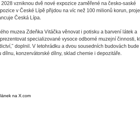
ku 2028 vzniknou dvě nové expozice zaměřené na česko-saské
xpozice v České Lípě přijdou na víc než 100 milionů korun, proje
nancuje Česká Lípa.
ého muzea Zdeňka Vitáčka věnovat i potisku a barvení látek a
prezentovat specializované vysoce odborné muzejní činnosti, k
dictví," doplnil. V letohrádku a dvou sousedních budovách bude
ílnu, konzervátorské dílny, sklad chemie i depozitáře.
 článek na X.com