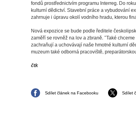
fondů prostřednictvím programu Interreg. Do ro
kulturní dědictví. Stavební práce a vybudování e
zahrnuje i úpravu okolí vodního hradu, kterou fi
Nová expozice se bude podle ředitele českolipsk
zaměří se rovněž na lov a zbraně. "Také chceme 
zachraňují a uchovávají naše hmotné kulturní dě
muzeum také odborná pracoviště, preparátorskou d
čtk
Sdílet článek na Facebooku
Sdílet