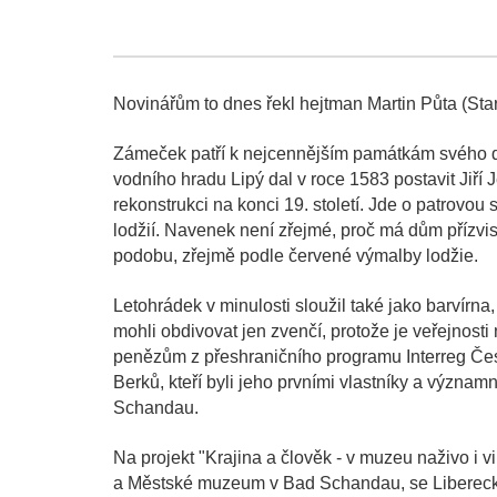
Novinářům to dnes řekl hejtman Martin Půta (Star
Zámeček patří k nejcennějším památkám svého druh
vodního hradu Lipý dal v roce 1583 postavit Jiří
rekonstrukci na konci 19. století. Jde o patrovo
lodžií. Navenek není zřejmé, proč má dům přízvis
podobu, zřejmě podle červené výmalby lodžie.
Letohrádek v minulosti sloužil také jako barvírna
mohli obdivovat jen zvenčí, protože je veřejnosti 
penězům z přeshraničního programu Interreg Če
Berků, kteří byli jeho prvními vlastníky a význa
Schandau.
Na projekt "Krajina a člověk - v muzeu naživo i v
a Městské muzeum v Bad Schandau, se Libereckém