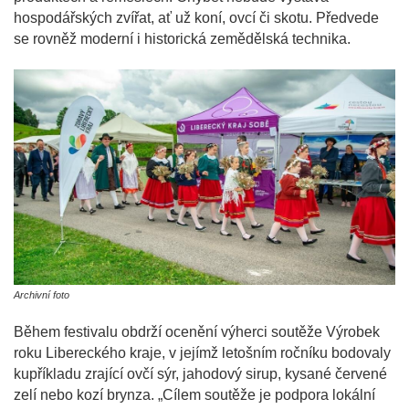
hospodářských zvířat, ať už koní, ovcí či skotu. Předvede
se rovněž moderní i historická zemědělská technika.
Archivní foto
Během festivalu obdrží ocenění výherci soutěže Výrobek
roku Libereckého kraje, v jejímž letošním ročníku bodovaly
kupříkladu zrající ovčí sýr, jahodový sirup, kysané červené
zelí nebo kozí brynza. „Cílem soutěže je podpora lokální