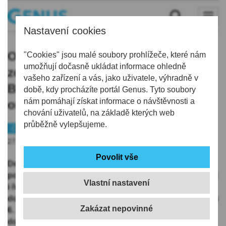
Nastavení cookies
Oslava úrody, ale i pocta
"Cookies" jsou malé soubory prohlížeče, které nám
umožňují dočasně ukládat informace ohledně
zemědělství: Krajské dožínky hostí
vašeho zařízení a vás, jako uživatele, výhradně v
Brniště, na programu je Hradišťan i
době, kdy procházíte portál Genus. Tyto soubory
nám pomáhají získat informace o návštěvnosti a
orba koněm
chování uživatelů, na základě kterých web
průběžně vylepšujeme.
Českolipsko
Tip
27.08.2025 | 14:14
Den, který je věnován nejen oslavě úrody, ale také
poctě celému odvětví zemědělství, potravinářství, jakož
Vlastní nastavení
i řemeslům a výrobcům z regionu. To jsou Krajské
dožínky Libereckého kraje, které se uskuteční v sobotu
6. září v Brništi. Chybět nebude ani muzika a
doprovodný program pro dospělé i děti.