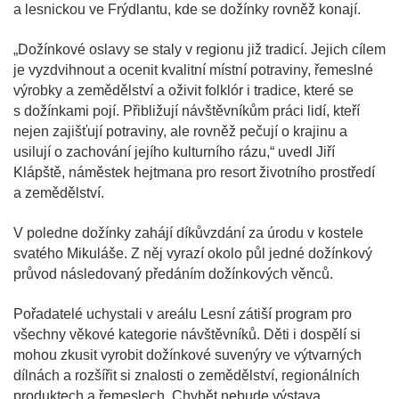
a lesnickou ve Frýdlantu, kde se dožínky rovněž konají.
„Dožínkové oslavy se staly v regionu již tradicí. Jejich cílem
je vyzdvihnout a ocenit kvalitní místní potraviny, řemeslné
výrobky a zemědělství a oživit folklór i tradice, které se
s dožínkami pojí. Přibližují návštěvníkům práci lidí, kteří
nejen zajišťují potraviny, ale rovněž pečují o krajinu a
usilují o zachování jejího kulturního rázu,“ uvedl Jiří
Klápště, náměstek hejtmana pro resort životního prostředí
a zemědělství.
V poledne dožínky zahájí díkůvzdání za úrodu v kostele
svatého Mikuláše. Z něj vyrazí okolo půl jedné dožínkový
průvod následovaný předáním dožínkových věnců.
Pořadatelé uchystali v areálu Lesní zátiší program pro
všechny věkové kategorie návštěvníků. Děti i dospělí si
mohou zkusit vyrobit dožínkové suvenýry ve výtvarných
dílnách a rozšířit si znalosti o zemědělství, regionálních
produktech a řemeslech. Chybět nebude výstava