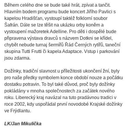
Během celého dne se bude také hrát, zpívat a tančit.
Hlavním bodem programu bude koncert Jiřího Pavlici s
kapelou Hradišťan, vystoupí taktéž folklorní soubor
Šafrán. Dále se lze těšit na ukázku orby koněm a
vystoupení mažoretek Adelline. Pro děti i dospělé bude
připravena výstava dravců s názvem Dotkni se křídel,
chybět nebude turnaj šermířů Řád Černých rytířů, taneční
skupina Tutti Frutti či kapela Adaptace. Vstup i parkování
jsou zdarma.
Dožínky, tradiční slavnost u příležitosti ukončení žní, byly
pro naše předky symbolem konce období nouze a počátku
dostatku potravin. To byl také důvod, proč byly dožínky
pokládány v mnoha společnostech za začátek nového
roku. Liberecký kraj navázal na tuto pradávnou tradici v
roce 2002, kdy uspořádal první novodobé Krajské dožínky
ve Frýdlantu.
LK/Jan Mikulička