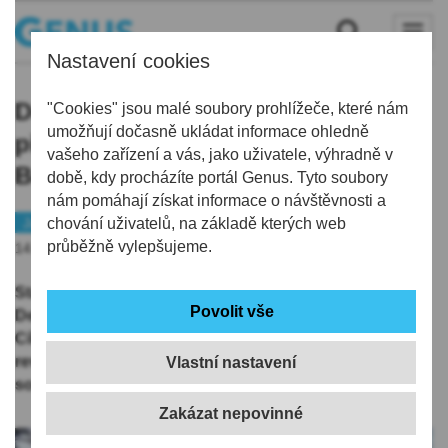
Nastavení cookies
Demolice kokonínského zámečku
"Cookies" jsou malé soubory prohlížeče, které nám
umožňují dočasně ukládat informace ohledně
přispěje ke zklidnění lokality.
vašeho zařízení a vás, jako uživatele, výhradně v
Bezdomovci se tu už "nechytají"
době, kdy procházíte portál Genus. Tyto soubory
nám pomáhají získat informace o návštěvnosti a
Jablonecko
chování uživatelů, na základě kterých web
Veřejný prostor
průběžně vylepšujeme.
14.09.2025 | 10:17
Statutární město Jablonec nad Nisou zahájilo projekt
Demolice objektu Zámeček, Dubová 293, Kokonín.
Cílem je odstranit nevyužívaný a zchátralý objekt a
revitalizovat území tak, aby se předešlo dalším
Vlastní nastavení
sociálním problémům v lokalitě.