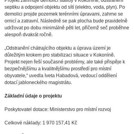
Projekt zahrnuje demolici stavby v Kokoníně, odstranění
septiku a odpojení objektu od sítí (elektro, voda, plyn). Po
demolici projde pozemek terénními úpravami, zahrne se
ornicí a zatravní. Následně se pak plocha bude pravidelně
udržovat po dobu minimálně pěti let, přičemž seč proběhne
alespoň dvakrát ročně.
„Odstranění chátrajícího objektu a úprava území je
důležitým krokem pro stabilizaci situace v Kokoníně.
Projekt nejen řeší současné problémy, ale také přispěje k
bezpečnějšímu a kvalitnějšímu prostředí pro místní
obyvatele,“ uvedla Iveta Habadová, vedoucí oddělení
dotací jabloneckého magistrátu.
Základní údaje o projektu
Poskytovatel dotace: Ministerstvo pro místní rozvoj
Celkové náklady: 1 970 157,41 Kč