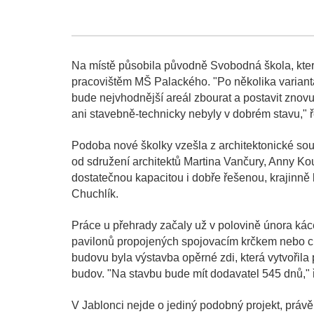
Na místě působila původně Svobodná škola, která
pracovištěm MŠ Palackého. "Po několika variantá
bude nejvhodnější areál zbourat a postavit znovu.
ani stavebně-technicky nebyly v dobrém stavu," ř
Podoba nové školky vzešla z architektonické sout
od sdružení architektů Martina Vančury, Anny Ko
dostatečnou kapacitou i dobře řešenou, krajinn
Chuchlík.
Práce u přehrady začaly už v polovině února kác
pavilonů propojených spojovacím krčkem nebo ch
budovu byla výstavba opěrné zdi, která vytvořila 
budov. "Na stavbu bude mít dodavatel 545 dnů," ř
V Jablonci nejde o jediný podobný projekt, práv