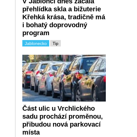
V Jablonci dnes začala
přehlídka skla a bižuterie
Křehká krása, tradičně má
i bohatý doprovodný
program
Jablonecko
Tip
Část ulic u Vrchlického
sadu prochází proměnou,
přibudou nová parkovací
místa