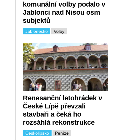
komunální volby podalo v
Jablonci nad Nisou osm
subjektů
Jablonecko
Volby
Renesanční letohrádek v
České Lípě převzali
stavbaři a čeká ho
rozsáhlá rekonstrukce
Českolipsko
Peníze