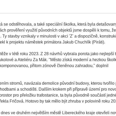
 se odstěhovala, a také speciální školka, která byla detašova
ch prověření využití původních objektů jsme dospěli k tomu, že
 Ty stavby vznikaly v minulosti v akci 'Z' a dispozičně, konstru
ekl k projektu náměstek primátora Jakub Chuchlík (Piráti).
ěže v létě roku 2023. Z 28 návrhů vybrala porota jako nejlepší 
ukolové a Ateliéru Za Mák. "Město získá moderní a hezkou škol
ě komponovanou, přitom zónově členěnou zahradou," doplnil
ením stromů, navázala demolice původní budovy, kterou tvořilo 
odbami a schodišti. Dalším krokem při přípravě území pro nov
prostor pro přeložku trafostanice, ta byla původně součástí jedn
ekla Fričová. Hotovo by tak mělo být zhruba v polovině roku 20
ě dnes ve druhém největším městě Libereckého kraje otevřeli n