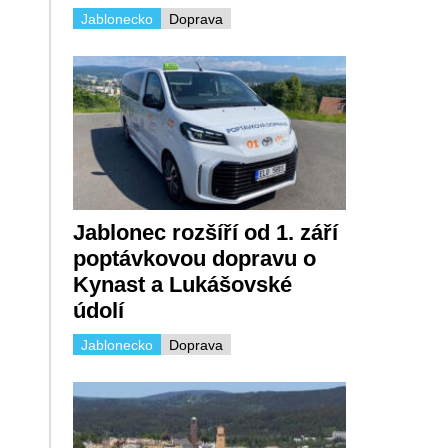
Jablonecko
Doprava
Jablonec rozšíří od 1. září
poptávkovou dopravu o
Kynast a Lukášovské
údolí
Jablonecko
Doprava