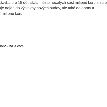
avba pro 18 dětí stála město necelých šest milionů korun, za p
uje nejen do výstavby nových budov, ale také do oprav a
7 milionů korun.
 článek na X.com