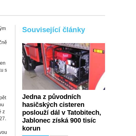
Související články
ným
kčně
ten
ku s
Jedna z původních
pět
hasičských cisteren
ou
poslouží dál v Tatobitech,
é z
27.
Jablonec získá 900 tisíc
korun
ovou