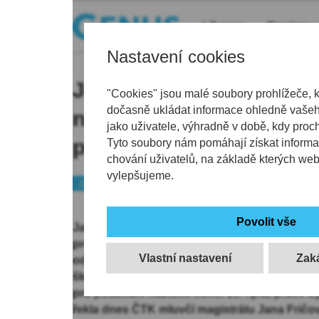
Liberec
Regiony
Nastavení cookies
Jablonec hledá dodavat
"Cookies" jsou malé soubory prohlížeče, 
dočasně ukládat informace ohledně vašeho
nové mateřské školy ne
jako uživatele, výhradně v době, kdy proc
přehrady Mšeno
Tyto soubory nám pomáhají získat informa
chování uživatelů, na základě kterých we
vylepšujeme.
Jablonecko
Peníze
Školství
Jablonec nad Nisou hledá dodavatele pro st
pro 156 dětí nedaleko přehrady Mšeno. Náklad
Vlastní nastavení
odhadli na více než 170 milionů korun, proje
školku, ale také zahradní úpravy nebo fotovol
pro podávání nabídek končí 15. října, práce by
řekla dnes ČTK mluvčí magistrátu Jana Fričo