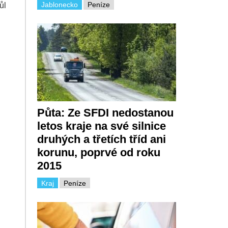
Jablonecko
Peníze
ůl
Půta: Ze SFDI nedostanou
letos kraje na své silnice
druhých a třetích tříd ani
korunu, poprvé od roku
2015
Kraj
Peníze