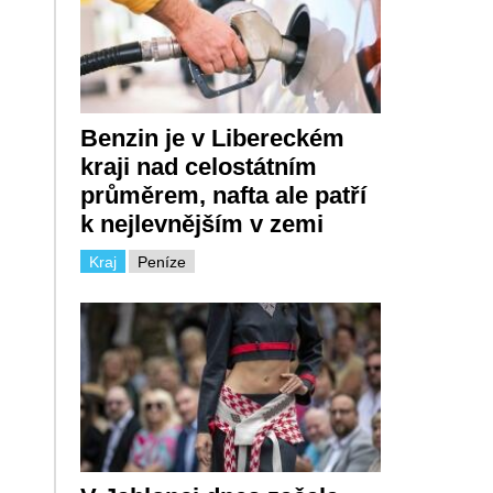
Benzin je v Libereckém
kraji nad celostátním
průměrem, nafta ale patří
k nejlevnějším v zemi
Kraj
Peníze