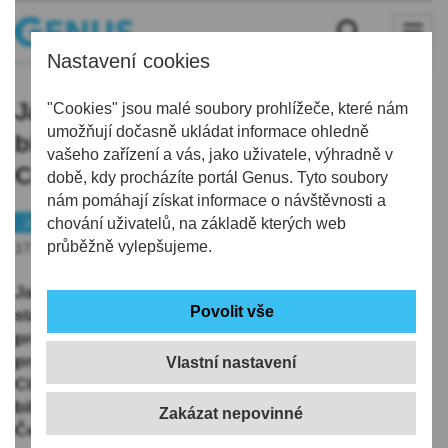
Nastavení cookies
Jablonec přivítá nejlepší evropské
"Cookies" jsou malé soubory prohlížeče, které nám
umožňují dočasně ukládat informace ohledně
biliardové týmy. Město bude hostit
vašeho zařízení a vás, jako uživatele, výhradně v
Coupe d’Europe 5-Pins Club Teams
době, kdy procházíte portál Genus. Tyto soubory
nám pomáhají získat informace o návštěvnosti a
Jablonecko
chování uživatelů, na základě kterých web
Tip
průběžně vylepšujeme.
17.06.2026 | 6:54
Jablonec nad Nisou se ve dnech 18.–21. června 2026
stane centrem evropského sportovního kulečníku. V
prostorách TJ Bižuterie Jablonec se uskuteční
prestižní mezinárodní soutěž Coupe d’Europe 5-Pins
Vlastní nastavení
Club Teams, kterou pořádá Evropská konfederace
billiardu (CEB) ve spolupráci s TJ Bižuterie Jablonec a
Českomoravským billiardovým svazem.