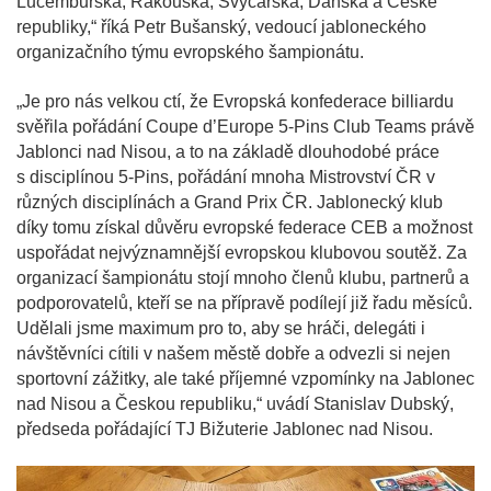
Lucemburska, Rakouska, Švýcarska, Dánska a České
republiky,“ říká Petr Bušanský, vedoucí jabloneckého
organizačního týmu evropského šampionátu.
„Je pro nás velkou ctí, že Evropská konfederace billiardu
svěřila pořádání Coupe d’Europe 5-Pins Club Teams právě
Jablonci nad Nisou, a to na základě dlouhodobé práce
s disciplínou 5-Pins, pořádání mnoha Mistrovství ČR v
různých disciplínách a Grand Prix ČR. Jablonecký klub
díky tomu získal důvěru evropské federace CEB a možnost
uspořádat nejvýznamnější evropskou klubovou soutěž. Za
organizací šampionátu stojí mnoho členů klubu, partnerů a
podporovatelů, kteří se na přípravě podílejí již řadu měsíců.
Udělali jsme maximum pro to, aby se hráči, delegáti i
návštěvníci cítili v našem městě dobře a odvezli si nejen
sportovní zážitky, ale také příjemné vzpomínky na Jablonec
nad Nisou a Českou republiku,“ uvádí Stanislav Dubský,
předseda pořádající TJ Bižuterie Jablonec nad Nisou.