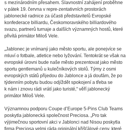
s mezinárodním přesahem. Slavnostní zahájení proběhne
v pátek 19. června v repre-zentativních prostorách
jablonecké radnice za účasti představitelů Evropské
konfederace billiardu, Českomoravského billiardového
svazu, partnerů turnaje a dalších významných hostů, které
přivítá primátor Miloš Vele.
„Jablonec je vnímaný jako město sportu, ale ponejvíce se
mluví o fotbale, atletice nebo lyžování. Tentokrát se však na
evropské úrovni bude naše město prezentovat jako město
sportu gentlemanů u kulečníkových stolů. Týmy z osmi
evropských států přijedou do Jablonce a já doufám, že po
týdenním pobytu budou odjíždět spokojení a třeba se
k nám i znovu rádi vrátí jako turisté,“ věří jablonecký
primátor Miloš Vele.
Významnou podporu Coupe d’Europe 5-Pins Club Teams
poskytla jablonecká společnost Preciosa. „Pro tak
výjimečnou sportovní akci v Jablonci nad Nisou poskytla
firma Preciosa velmi ráda originální křišťálové ceny, které