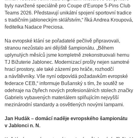
byly navržené speciálně pro Coupe d’Europe 5-Pins Club
Teams 2026. Představují unikátní spojení sportovní tradice
s tradičním jabloneckým sklářstvím,“ říká Andrea Kroupová,
ředitelka Nadace Preciosa.
Na evropské klání se pořadatelé pečlivě připravovali,
stranou nezůstalo ani dějiště šampionátu. „Během
uplynulých měsíců jsme kompletně zrekonstruovali hernu
TJ Bižuterie Jablonec. Modernizací prošly nejen samotné
hrací prostory, ale také zázemí pro hráče, rozhodčí
a návštěvníky. Vše nyní odpovídá požadavkům evropské
federace CEB,“ informuje Bušanský s tím, že soutěž se
odehraje na čtyřech nových profesionálních stolech značky
Gabriels vybavených materiálem splňujícím nejvyšší
mezinárodní standardy a osvětlených novými lampami.
Jan Hudák – domácí naděje evropského šampionátu
v Jablonci n. N.