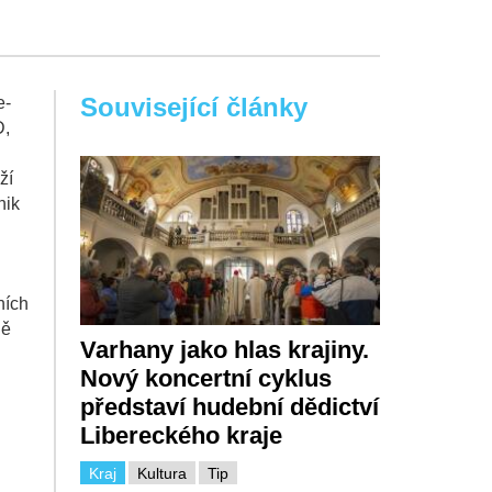
Související články
e-
D,
ží
nik
ních
dě
Varhany jako hlas krajiny.
Nový koncertní cyklus
představí hudební dědictví
Libereckého kraje
Kraj
Kultura
Tip