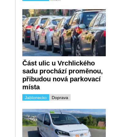
Část ulic u Vrchlického
sadu prochází proměnou,
přibudou nová parkovací
místa
Jablonecko
Doprava