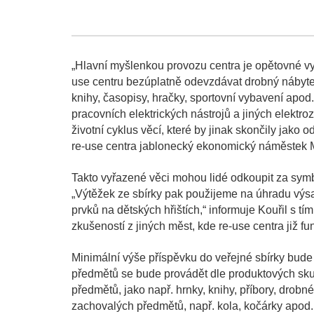
„Hlavní myšlenkou provozu centra je opětovné vyu
use centru bezúplatně odevzdávat drobný nábyte
knihy, časopisy, hračky, sportovní vybavení apod
pracovních elektrických nástrojů a jiných elektr
životní cyklus věcí, které by jinak skončily jako
re-use centra jablonecký ekonomický náměstek M
Takto vyřazené věci mohou lidé odkoupit za symb
„Výtěžek ze sbírky pak použijeme na úhradu výsad
prvků na dětských hřištích,“ informuje Kouřil s t
zkušeností z jiných měst, kde re-use centra již fu
Minimální výše příspěvku do veřejné sbírky bud
předmětů se bude provádět dle produktových skupi
předmětů, jako např. hrnky, knihy, příbory, drobn
zachovalých předmětů, např. kola, kočárky apod.