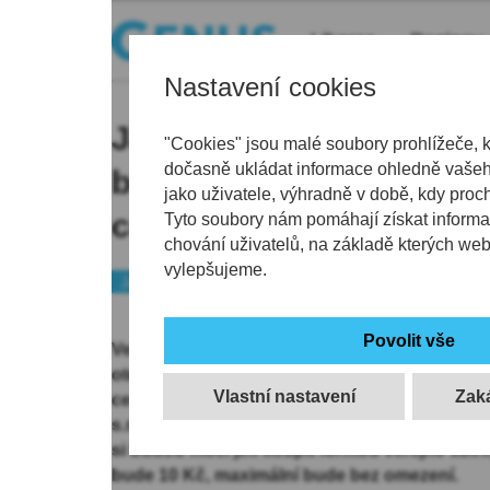
Liberec
Regiony
Nastavení cookies
Jabloneckou novinkou 
"Cookies" jsou malé soubory prohlížeče, 
dočasně ukládat informace ohledně vašeho
bude od 3. ledna otevře
jako uživatele, výhradně v době, kdy proc
centrum
Tyto soubory nám pomáhají získat informa
chování uživatelů, na základě kterých we
vylepšujeme.
Jablonecko
Tip
Ve sběrném dvoře v jablonecké Smetanově uli
otevřené nové Centrum pro předcházení vznik
Vlastní nastavení
centrum. Jeho provoz zajistí společnost Sev
s.r.o., otevřeno bude celý týden kromě neděle. 
si budou moci jiní koupit formou veřejné sbír
bude 10 Kč, maximální bude bez omezení.