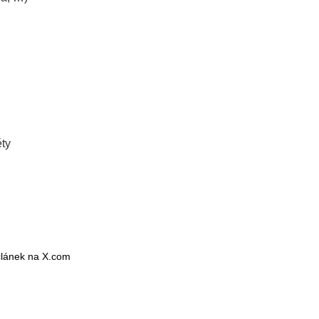
ěty
 článek na X.com