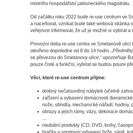
místního hospodářství jabloneckého magistrátu.
Od začátku roku 2022 bude re-use centrum ve Smet
a naceňovat, vznikat bude také webová stránka 
veřejnost informovat, že už je možné si vybírat 
Provozní doba re-use centra ve Smetanově ulici 
otevřeno dopoledne od 8 do 14 hodin. „Předměty 
se převezou do Smetanovy ulice,“ upozorňuje Ba
pouze čisté a funkční, vybírat se budou pouze př
Věci, které re-use centrum přijme:
drobný nečalouněný nábytek (včetně zahradn
zařízení a vybavení domácnosti (keramické,
nože, stínidla, mechanické nářadí, hodiny,
obrazy a jejich rámy, vázy, dekorace domác
…
mediální produkty (CD, DVD, knihy, časopi
hračky a sportovní vybavení (lyže, sáně, ko