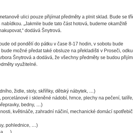
anově ulici pouze přijímat předměty a plnit sklad. Bude se tříd
s nabídkou. „Jakmile bude tato část hotová, budeme okamžitě
a nakupovat,“ dodává Šnytrová.
bude od pondělí do pátku v čase 8-17 hodin, v sobotu bude
bude možné předat také obsluze na překladišti v Proseči, odk
rbora Šnytrová a dodává, že všechny předměty se budou přijím
edměty využitelné.
ího, židle, stoly, skříňky, dětský nábytek, …)
 porcelánové i skleněné nádobí, hrnce, plechy na pečení, talíře
 přepravky, bedny, …)
nosti, květináče, zahradní náčiní, mechanické domácí spotřebič
sy, pohlednice, …)
la, …)