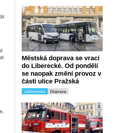
it
ud
Městská doprava se vrací
at
do Liberecké. Od pondělí
se naopak změní provoz v
části ulice Pražská
Jablonecko
Doprava
,
e,