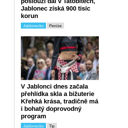
poslouží dál v Tatobitech,
Jablonec získá 900 tisíc
korun
Jablonecko
Peníze
V Jablonci dnes začala
přehlídka skla a bižuterie
Křehká krása, tradičně má
i bohatý doprovodný
program
Jablonecko
Tip