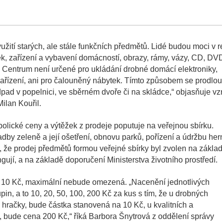
žití starých, ale stále funkčních předmětů. Lidé budou moci v r
k, zařízení a vybavení domácností, obrazy, rámy, vázy, CD, DV
. Centrum není určené pro ukládání drobné domácí elektroniky,
ozařízení, ani pro čalouněný nábytek. Tímto způsobem se prodlou
 odpad v popelnici, ve sběrném dvoře či na skládce,“ objasňuje vz
ilan Kouřil.
olické ceny a výtěžek z prodeje poputuje na veřejnou sbírku.
by zeleně a její ošetření, obnovu parků, pořízení a údržbu her
ím, že prodej předmětů formou veřejné sbírky byl zvolen na zákla
ngují, a na základě doporučení Ministerstva životního prostředí.
e 10 Kč, maximální nebude omezená. „Nacenění jednotlivých
n, a to 10, 20, 50, 100, 200 Kč za kus s tím, že u drobných
é hračky, bude částka stanovená na 10 Kč, u kvalitních a
, bude cena 200 Kč,“ říká Barbora Šnytrová z oddělení správy