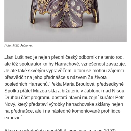
Foto: MSB Jablonec
„Jan Luštinec je nejen přední český odborník na tento rod,
ale též spoluautor knihy Harrachové, vznešenost zavazuje.
Je ale také skvělým vypravěčem, o tom se mohou zájemci
přesvědčit na jeho přednášce s názvem Ze života
posledních Harrachů,“ řekla Marta Broulová, předsedkyně
Spolku přátel Muzea skla a bižuterie v Jablonci nad Nisou.
Druhou část programu obstará hlavní muzejní kurátor Petr
Nový, který představí výrobky harrachovské sklárny nejen
na přednášce, ale i na následné komentované prohlídce
expozicí.
Akce se uskuteční v pondělí 4. prosince, a to od 10.30