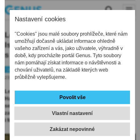
Nastavení cookies
Letos uplynulo 400 let od sňatku
"Cookies" jsou malé soubory prohlížeče, které nám
umožňují dočasně ukládat informace ohledně
Isabely Kateřiny z Harrachu
vašeho zařízení a vás, jako uživatele, výhradně v
s Albrechtem z Valdštejna
době, kdy procházíte portál Genus. Tyto soubory
nám pomáhají získat informace o návštěvnosti a
Jablonecko
chování uživatelů, na základě kterých web
Tip
průběžně vylepšujeme.
23.11.2023 | 5:43
Letošní rok vyhlásil Národní památkový ústav Rokem
Harrachů. Cyklus akcí napříč celým rokem i republikou
se nese pod mottem „Harrachové, vznešenost
zavazuje“. Výročí tohoto významného rodu připomene
Vlastní nastavení
i Muzeum skla a bižuterie v Jablonci nad Nisou.