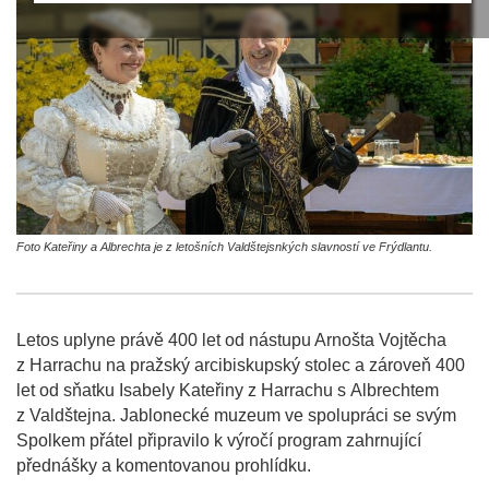
Foto Kateřiny a Albrechta je z letošních Valdštejsnkých slavností ve Frýdlantu.
Letos uplyne právě 400 let od nástupu Arnošta Vojtěcha
z Harrachu na pražský arcibiskupský stolec a zároveň 400
let od sňatku Isabely Kateřiny z Harrachu s Albrechtem
z Valdštejna. Jablonecké muzeum ve spolupráci se svým
Spolkem přátel připravilo k výročí program zahrnující
přednášky a komentovanou prohlídku.