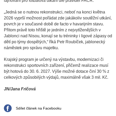
lajnování pro fotbalová utkání dle pravidel FAČR.
„Jedná se o nutnou rekonstrukci, neboť na konci května
2026 vyprší možnost pořádat zde jakákoliv soutěžní utkání,
povrch je v současné době de facto v havarijním stavu.
Přitom právě toto hřiště je jedním z nejvytíženějších v
Jablonci nad Nisou, konají se tu tréninky i ligové zápasy od
dětí po týmy dospělých,“ říká Petr Roubíček, jablonecký
náměstek pro správu majetku.
Krajský program je určený na výstavbu, modernizaci či
rekonstrukci sportovních zařízení, přičemž realizace musí
být hotová do 30. 6. 2027. Výše možné dotace činí 30 % z
celkových způsobilých výdajů, maximálně však 3 mil. Kč.
JN/Jana Fričová
Sdílet článek na Facebooku