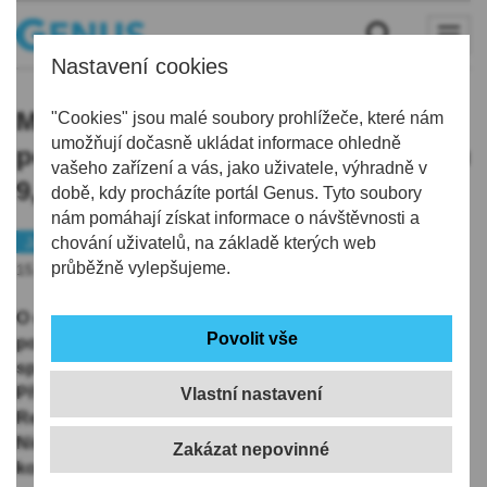
Nastavení cookies
Mšenské hřiště potřebuje nový
"Cookies" jsou malé soubory prohlížeče, které nám
umožňují dočasně ukládat informace ohledně
povrch, předpokládané náklady jsou
vašeho zařízení a vás, jako uživatele, výhradně v
9,5 mil korun bez DPH
době, kdy procházíte portál Genus. Tyto soubory
nám pomáhají získat informace o návštěvnosti a
Jablonecko
chování uživatelů, na základě kterých web
Peníze
průběžně vylepšujeme.
15.11.2025 | 19:20
O dotační příspěvek z rozpočtu Libereckého kraje
požádal Jablonec nad Nisou z programu Podpora
sportovní infrastruktury v Libereckém kraji 2025.
Případné finance chce město využít na projekt
Vlastní nastavení
Rekonstrukce UMT hřiště Mozartova v Jablonci nad
Nisou. Celkové předpokládané náklady jsou 9,5 mil
korun bez DPH.