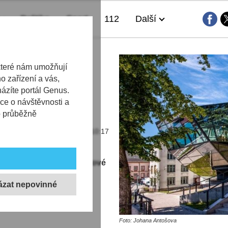
Politika
Sport
112
Další
 v Jablonci
které nám umožňují
 zařízení a vás,
ara, je
házíte portál Genus.
ce o návštěvnosti a
b průběžně
03.11.2025 | 10:17
fiky a poprvé též novinkové
skla a bižuterie jedna
Foto: Johana Antošova