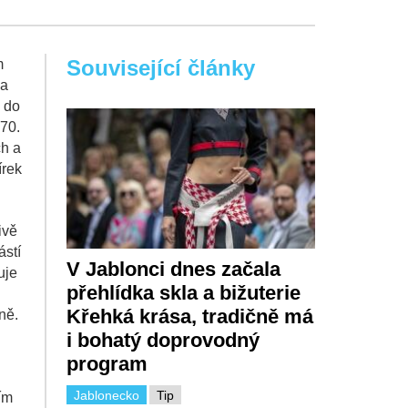
Související články
m
la
, do
 70.
ch a
írek
ivě
ástí
V Jablonci dnes začala
uje
přehlídka skla a bižuterie
Křehká krása, tradičně má
ně.
i bohatý doprovodný
program
Jablonecko
Tip
ím