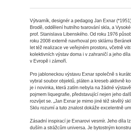
Výtvarník, designér a pedagog Jan Exnar (*195
Brodě, oddělení hutního tvarování skla, a Vysok
prof. Stanislava Libenského. Od roku 1976 působ
roku 2008 externě navrhoval pro sklárnu Beránek 
let též realizace ve veřejném prostoru, včetně vi
kolektivních výstav doma i v zahraničí a jeho díl
v Evropě i zámoří.
Pro jabloneckou výstavu Exnar společně s kurát
vybral soubor objektů, pláten a kreseb aktivně k
je i novinka, která zatím nebyla na žádné výstav
pojmem liquegrafie, představující nejen jeho dalš
rozvíjet se. „Jan Exnar je mimo jiné též skvělý sk
Sklu rozumí a tuto znalost dokáže excelentně um
Zásadní inspirací je Exnarovi vesmír. Jeho díla l
duším a strážcům universa. Je bytostným konstru