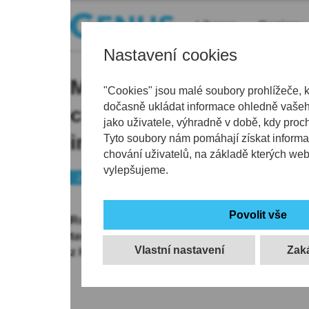
Liberec
Regiony
Nastavení cookies
Muzeum skla a bižuterie
"Cookies" jsou malé soubory prohlížeče, 
dočasně ukládat informace ohledně vašeho
chystá výstavu Jana Exn
jako uživatele, výhradně v době, kdy proc
inspirovaná vesmírem
Tyto soubory nám pomáhají získat informa
chování uživatelů, na základě kterých we
vylepšujeme.
Jablonecko
Kultura
Tip
Rozměrné objekty z taveného skla, malby, gra
tavené kresby představí v jabloneckém Muzeu 
Vlastní nastavení
z hvězd českého sklářského nebe.