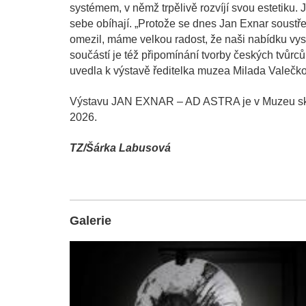
systémem, v němž trpělivě rozvíjí svou estetiku.
sebe obíhají. „Protože se dnes Jan Exnar soust
omezil, máme velkou radost, že naši nabídku vysl
součástí je též připomínání tvorby českých tvůr
uvedla k výstavě ředitelka muzea Milada Valečk
Výstavu JAN EXNAR – AD ASTRA je v Muzeu skla 
2026.
TZ/Šárka Labusová
Galerie