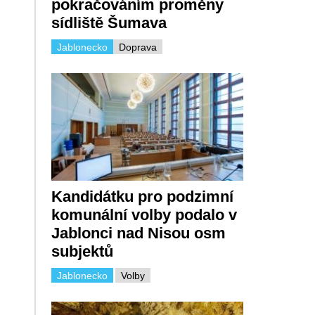
pokračováním proměny
sídliště Šumava
Jablonecko
Doprava
Kandidátku pro podzimní
komunální volby podalo v
Jablonci nad Nisou osm
subjektů
Jablonecko
Volby