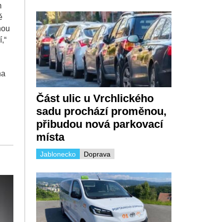
m
ě
nou
,“
na
Část ulic u Vrchlického
sadu prochází proměnou,
přibudou nová parkovací
místa
Jablonecko
Doprava