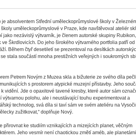
1) je absolventem Střední uměleckoprůmyslové školy v Železné
é školy uměleckoprůmyslové v Praze, kde navštěvoval ateliér sk
í jako nezávislý výtvarník, je členem autorské skupiny Rubikon
ve Škrdlovicích. Do jeho širokého výtvarného portfolia patří od
tráží. Během čtyř desetiletí se prezentoval na desítkách autorský
a se stala součástí mnoha prestižních veřejných i soukromých sb
orem Petrem Novým z Muzea skla a bižuterie ze svého díla pečl
omunikujících s prostorem atypické muzejní přístavby. Jeho souč
ě k vidění. Jde o opaxitové tavené kresby, které autor sám označ
í výtvarnou polohu, ale i neustávající touhu experimentovat a
lářský technolog, svá díla si taví sám ve svém ateliéru na Vysoči
ělecky zužitkovat,“ doplňuje Nový.
ze přirovnat ke studiím vznikajících a mizejících planet, věčným
ktérem. Jeho vesmír není chaotickou změtí améb, ale planetárn