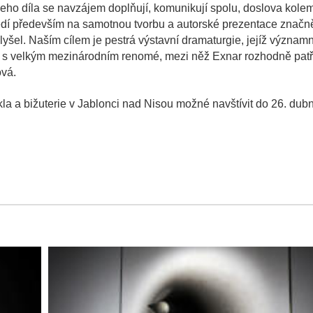
 Jeho díla se navzájem doplňují, komunikují spolu, doslova kole
ředí především na samotnou tvorbu a autorské prezentace značn
yšel. Naším cílem je pestrá výstavní dramaturgie, jejíž význam
ců s velkým mezinárodním renomé, mezi něž Exnar rozhodně patří
ová.
a bižuterie v Jablonci nad Nisou možné navštívit do 26. dub