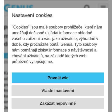
Nastavení cookies
Povinné očkování psů: Zvíře musí
"Cookies" jsou malé soubory prohlížeče, které nám
umožňují dočasně ukládat informace ohledně
mít náhubek, vodítko a být v
vašeho zařízení a vás, jako uživatele, výhradně v
doprovodu osoby starší 15 let
době, kdy procházíte portál Genus. Tyto soubory
nám pomáhají získat informace o návštěvnosti a
Jablonecko
chování uživatelů, na základě kterých web
Oznámení
průběžně vylepšujeme.
23.05.2025 | 9:17
Každý rok jablonecký magistrát organizuje hromadné
očkování psů proti vzteklině a nabízí ho chovatelům
psů zdarma. Letos je termín stanovený na úterý 27.
května od 10 do 12 a od 14 do 16 hodin a ve středu 28.
Vlastní nastavení
května od 14 do 16.30 hodin, a to před veterinární
ordinací MVDr. Jaromíra Baudyše v jablonecké
Ještědské ulici.