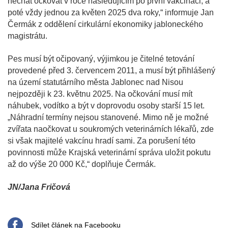
nechat očkovat v roce následujícím po první vakcinaci, a
poté vždy jednou za květen 2025 dva roky,“ informuje Jan
Čermák z oddělení cirkulární ekonomiky jabloneckého
magistrátu.
Pes musí být očipovaný, výjimkou je čitelné tetování
provedené před 3. červencem 2011, a musí být přihlášený
na území statutárního města Jablonec nad Nisou
nejpozději k 23. květnu 2025. Na očkování musí mít
náhubek, vodítko a být v doprovodu osoby starší 15 let.
„Náhradní termíny nejsou stanovené. Mimo ně je možné
zvířata naočkovat u soukromých veterinárních lékařů, zde
si však majitelé vakcínu hradí sami. Za porušení této
povinnosti může Krajská veterinární správa uložit pokutu
až do výše 20 000 Kč,“ doplňuje Čermák.
JN/Jana Fričová
Sdílet článek na Facebooku