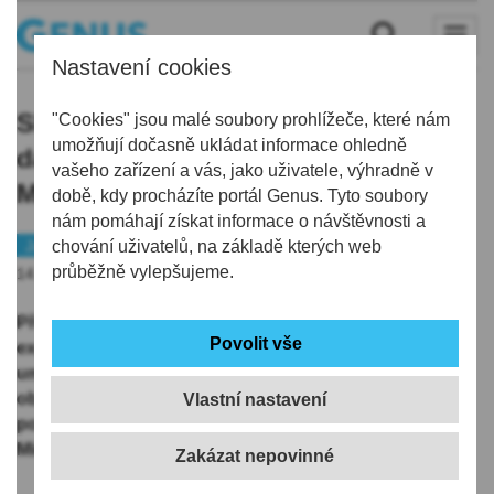
Nastavení cookies
Skleněný objekt Václava Řezáče a
"Cookies" jsou malé soubory prohlížeče, které nám
umožňují dočasně ukládat informace ohledně
další novinky ve stálé expozici
vašeho zařízení a vás, jako uživatele, výhradně v
Muzea skla a bižuterie
době, kdy procházíte portál Genus. Tyto soubory
nám pomáhají získat informace o návštěvnosti a
Jablonecko
chování uživatelů, na základě kterých web
Tip
průběžně vylepšujeme.
14.11.2025 | 10:19
Před vánoční sezónou jablonecké muzeum ve stálé
expozici skla představuje nové akvizice z oblasti
uměleckého skla, designu a technologie, včetně
objektu výtvarníka a pedagoga Václava Řezáče,
Vlastní nastavení
pořízeného díky dotaci z Akvizičního fondu
Ministerstva kultury České republiky.