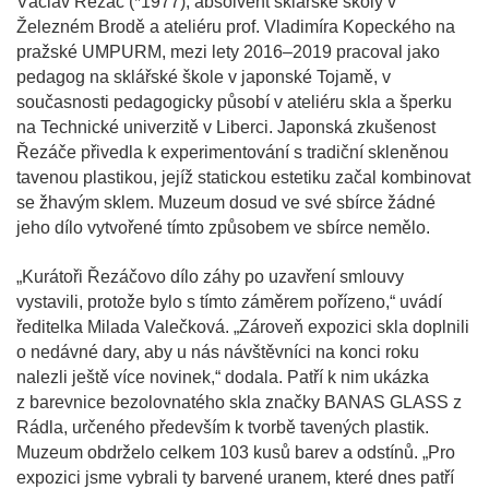
Václav Řezáč (*1977), absolvent sklářské školy v
Železném Brodě a ateliéru prof. Vladimíra Kopeckého na
pražské UMPURM, mezi lety 2016–2019 pracoval jako
pedagog na sklářské škole v japonské Tojamě, v
současnosti pedagogicky působí v ateliéru skla a šperku
na Technické univerzitě v Liberci. Japonská zkušenost
Řezáče přivedla k experimentování s tradiční skleněnou
tavenou plastikou, jejíž statickou estetiku začal kombinovat
se žhavým sklem. Muzeum dosud ve své sbírce žádné
jeho dílo vytvořené tímto způsobem ve sbírce nemělo.
„Kurátoři Řezáčovo dílo záhy po uzavření smlouvy
vystavili, protože bylo s tímto záměrem pořízeno,“ uvádí
ředitelka Milada Valečková. „Zároveň expozici skla doplnili
o nedávné dary, aby u nás návštěvníci na konci roku
nalezli ještě více novinek,“ dodala. Patří k nim ukázka
z barevnice bezolovnatého skla značky BANAS GLASS z
Rádla, určeného především k tvorbě tavených plastik.
Muzeum obdrželo celkem 103 kusů barev a odstínů. „Pro
expozici jsme vybrali ty barvené uranem, které dnes patří