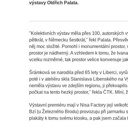
výstavy Oldřich Palata.
"Kolektivních výstav měla přes 100, autorských 
pětkrát, v Německu šestkrát," řekl Palata. Přesvě
něj moc složité. Pomohl i monumentální prostor, 
prostor je nádherný. A vzhledem k tomu, že Ivan
vcelku rozměrné, tak prostor velice konvenuje jak j
Šrámková se narodila před 65 lety v Liberci, vyr
poté i v ateliéru skla Stanislava Libenského na
neměla výstavu ve zdejším regionu, ji překvapilo
počkat na tento hezký prostor," řekla ČTK. Míní, ž
Výstavní premiéru mají v Nisa Factory její velkof
Bzí (u Železného Brodu) provozuju při jarmarku st
plakáty k tomu svému kiosku, a pak jsem začala 