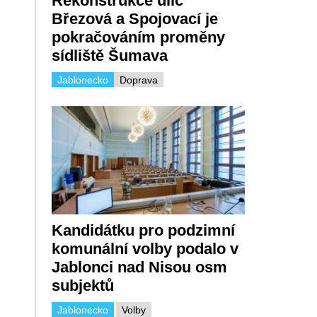
Rekonstrukce ulic
Březová a Spojovací je
pokračováním proměny
sídliště Šumava
Jablonecko
Doprava
Kandidátku pro podzimní
komunální volby podalo v
Jablonci nad Nisou osm
subjektů
Jablonecko
Volby