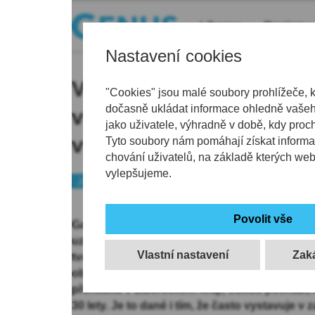
Liberec
Regiony
Nastavení cookies
V galerii Nisa Factory v
"Cookies" jsou malé soubory prohlížeče, 
dočasně ukládat informace ohledně vašeho
vystavena díla význačné
jako uživatele, výhradně v době, kdy proc
výtvarnice Ivany Šrámk
Tyto soubory nám pomáhají získat informa
chování uživatelů, na základě kterých we
vylepšujeme.
Jablonecko
Tip
Galerie Nisa Factory v Jablonci nad Nisou vys
uznávané sklářské výtvarnice Ivany Šrámkové.
Vlastní nastavení
tvorby, návštěvníci uvidí monumentální skleně
objekty inspirované ptačí říší i velkoformáto
přehlídku v Libereckém kraji, odkud pochází,
30 lety. Je to dané i tím, že často vystavuje v 