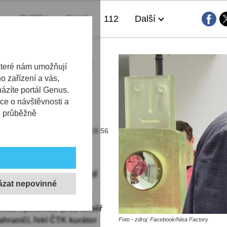
Politika
Sport
112
Další
 Jablonci jsou
které nám umožňují
 zařízení a vás,
 sklářské
házíte portál Genus.
ové
ce o návštěvnosti a
b průběžně
15.05.2026 | 18:56
tavuje díla světově
 Výstava je průřezem její
né plastiky, poetické
vé malby. Poslední velkou
 měla výtvarnice před téměř
zahraničí, řekl ČTK kurátor
Foto - zdroj: Facebook/Nisa Factory