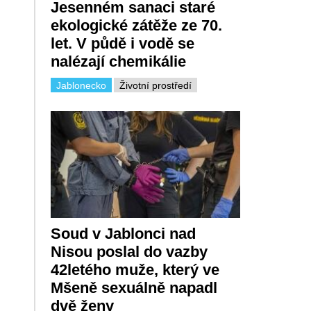
Jesenném sanaci staré
ekologické zátěže ze 70.
let. V půdě i vodě se
nalézají chemikálie
Jablonecko
Životní prostředí
Soud v Jablonci nad
Nisou poslal do vazby
42letého muže, který ve
Mšeně sexuálně napadl
dvě ženy