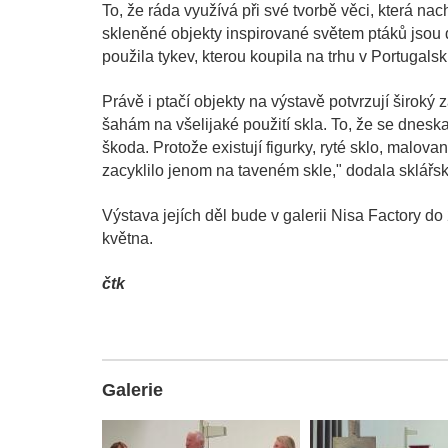
To, že ráda využívá při své tvorbě věci, která nach
skleněné objekty inspirované světem ptáků jsou
použila tykev, kterou koupila na trhu v Portugalsk
Právě i ptačí objekty na výstavě potvrzují široký
šahám na všelijaké použití skla. To, že se dnesk
škoda. Protože existují figurky, ryté sklo, malova
zacyklilo jenom na taveném skle," dodala sklářsk
Výstava jejích děl bude v galerii Nisa Factory d
května.
čtk
Galerie