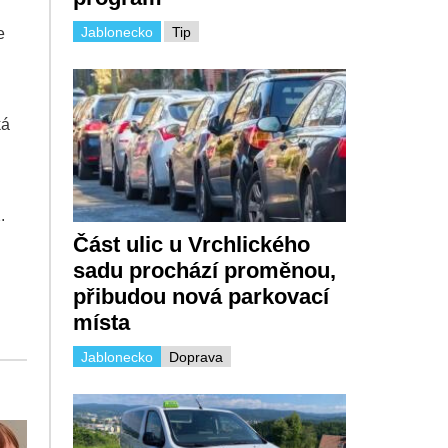
Jablonecko
Tip
e
ká
.
Část ulic u Vrchlického
sadu prochází proměnou,
přibudou nová parkovací
místa
Jablonecko
Doprava