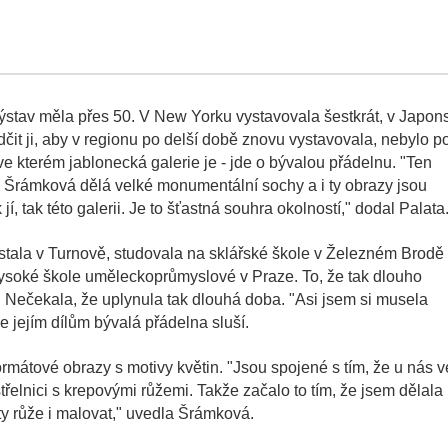
výstav měla přes 50. V New Yorku vystavovala šestkrát, v Japon
dčit ji, aby v regionu po delší době znovu vystavovala, nebylo p
ve kterém jablonecká galerie je - jde o bývalou přádelnu. "Ten
a Šrámková dělá velké monumentální sochy a i ty obrazy jsou
í, tak této galerii. Je to šťastná souhra okolností," dodal Palata
ůstala v Turnově, studovala na sklářské škole v Železném Brodě
 Vysoké škole uměleckoprůmyslové v Praze. To, že tak dlouho
. Nečekala, že uplynula tak dlouhá doba. "Asi jsem si musela
e jejím dílům bývalá přádelna sluší.
ormátové obrazy s motivy květin. "Jsou spojené s tím, že u nás v
řelnici s krepovými růžemi. Takže začalo to tím, že jsem dělala
ty růže i malovat," uvedla Šrámková.