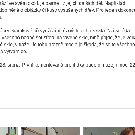
ází ve svém okolí, je patrné i z jejich dalších děl. Například
 doplněné o oblázky či kusy vysušených dřev. Pro jeden dokonc
u.
 záběr Šrámkové při využívání různých technik skla. "Já si ráda
a všechno hodně soustředí na tavené sklo, mně přijde, že je vel
né sklo, vitráže. Je toho hrozně moc a je škoda, že se to všechno
á výtvarnice.
o 28. srpna. První komentovaná prohlídka bude o muzejní noci 22