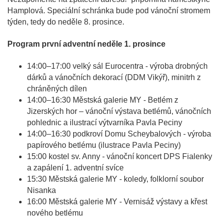
Hamplová. Speciální schránka bude pod vánoční stromem
týden, tedy do neděle 8. prosince.
Program první adventní neděle 1. prosince
14:00–17:00 velký sál Eurocentra - výroba drobných
dárků a vánočních dekorací (DDM Vikýř), minitrh z
chráněných dílen
14:00–16:30 Městská galerie MY - Betlém z
Jizerských hor – vánoční výstava betlémů, vánočních
pohlednic a ilustrací výtvarníka Pavla Peciny
14:00–16:30 podkroví Domu Scheybalových - výroba
papírového betlému (ilustrace Pavla Peciny)
15:00 kostel sv. Anny - vánoční koncert DPS Fialenky
a zapálení 1. adventní svíce
15:30 Městská galerie MY - koledy, folklorní soubor
Nisanka
16:00 Městská galerie MY - Vernisáž výstavy a křest
nového betlému