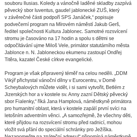
souboru Ilusias. Koledy a vánočně laděné skladby zazpívá
pěvecký sbor Iuventus, gaude! jablonecké ZUŠ, který
v závěrečné části podpoří SPS Janáček,“ popisuje
podvečerní program na Mírovém náměstí Jakub Gerš,
ředitel společnosti Kultura Jablonec. Samotné rozsvícení
stromu je časováno na 17 hodin a spolu s dětmi se
odpočítávání ujme Miloš Vele, primátor statutárního města
Jablonce n. N. Jabloneckou ekumenu zastoupí Ondřej
Titěra, kazatel České církve evangelické.
Program je však připravený téměř na celou neděli. „DDM
Vikýř přichystal vánoční dílny v Eurocentru, v Domě
Scheybalových můžete vidět, i si sami vytvořit, Betlém z
Jizerských hor a v kostele sv. Anny zazní Dětský pěvecký
sbor Fialenky,“ říká Jana Hamplová, náměstkyně primátora
pro humanitní oblast, která v kostele zapálí první svíci na
letošním adventním věnci. „A samozřejmě, že všechny děti,
které přijdou na rozsvícení stromu před radnicí, mohou
vložit svá přání do speciální schránky pro Ježíška.
Nezapomeňte na zpáteční adresu!“ připomíná náměstkyně