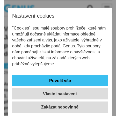
Nastavení cookies
Vánoční strom před radnicí v
"Cookies" jsou malé soubory prohlížeče, které nám
umožňují dočasně ukládat informace ohledně
Jablonci se rozsvítí v neděli 1.
vašeho zařízení a vás, jako uživatele, výhradně v
prosince, připravený je bohatý
době, kdy procházíte portál Genus. Tyto soubory
nám pomáhají získat informace o návštěvnosti a
doprovodný program
chování uživatelů, na základě kterých web
průběžně vylepšujeme.
Jablonecko
Tip
29.11.2024 | 18:37
Adventní období v Jablonci nad Nisou tradičně zahájí
rozsvícení vánočního stromu před radnicí, a to v neděli
Vlastní nastavení
1. prosince v 17 hodin. Než k tomu ale dojde, je
připravený pro celé rodiny bohatý doprovodný
program. A kromě toho městského se rozsvítí také
stromy v jednotlivých částech města v režii osadních