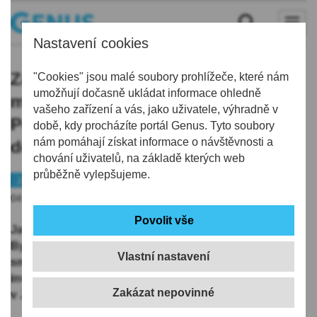
Nastavení cookies
Zastupitelé odsouhlasili vstup
"Cookies" jsou malé soubory prohlížeče, které nám
umožňují dočasně ukládat informace ohledně
města do Bytového družstva
vašeho zařízení a vás, jako uživatele, výhradně v
Podlesí. Získají mj. prostor pro
době, kdy procházíte portál Genus. Tyto soubory
nám pomáhají získat informace o návštěvnosti a
dětskou skupinu
chování uživatelů, na základě kterých web
průběžně vylepšujeme.
Jablonecko
Bydlení
04.11.2025 | 12:21
Jablonečtí zastupitelé odsouhlasili vstup města do
Bytového družstva Podlesí Jablonec. Tím se naplní
Vlastní nastavení
smluvní ujednání uzavřená v dubnu roku 2023 s
investorem výstavby bytového komplexu Park Podlesí
v Jablonci nad Nisou – Rýnovicích, Byty Jablonec.