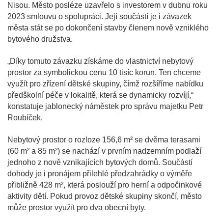
Nisou. Město posléze uzavřelo s investorem v dubnu roku
2023 smlouvu o spolupráci. Její součástí je i závazek
města stát se po dokončení stavby členem nově vzniklého
bytového družstva.
„Díky tomuto závazku získáme do vlastnictví nebytový
prostor za symbolickou cenu 10 tisíc korun. Ten chceme
využít pro zřízení dětské skupiny, čímž rozšíříme nabídku
předškolní péče v lokalitě, která se dynamicky rozvíjí,“
konstatuje jablonecký náměstek pro správu majetku Petr
Roubíček.
Nebytový prostor o rozloze 156,6 m² se dvěma terasami
(60 m² a 85 m²) se nachází v prvním nadzemním podlaží
jednoho z nově vznikajících bytových domů. Součástí
dohody je i pronájem přilehlé předzahrádky o výměře
přibližně 428 m², která poslouží pro herní a odpočinkové
aktivity dětí. Pokud provoz dětské skupiny skončí, město
může prostor využít pro dva obecní byty.