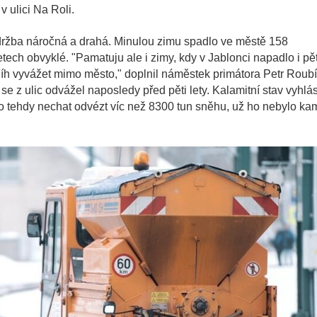
 ulici Na Roli.
držba náročná a drahá. Minulou zimu spadlo ve městě 158
tech obvyklé. "Pamatuju ale i zimy, kdy v Jablonci napadlo i pě
níh vyvážet mimo město," doplnil náměstek primátora Petr Roub
se z ulic odvážel naposledy před pěti lety. Kalamitní stav vyhlás
o tehdy nechat odvézt víc než 8300 tun sněhu, už ho nebylo ka