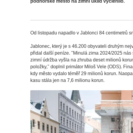
podhorské město na zimní úklid vyčlenilo.
Od listopadu napadlo v Jablonci 84 centimetrů s
Jablonec, který je s 46.200 obyvateli druhým ne
přidal další peníze. "Minulá zima 2024/2025 nás 
zimní údržba vyšla na zhruba deset milionů koru
položky," doplnil primátor Miloš Vele (ODS). Fin
kdy město vydalo téměř 29 milionů korun. Naopak
kasu stála jen na 7,6 milionu korun.