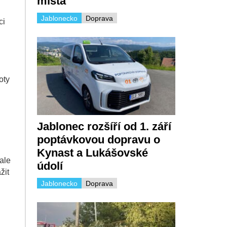
místa
Jablonecko
Doprava
ci
u
oty
Jablonec rozšíří od 1. září
poptávkovou dopravu o
Kynast a Lukášovské
ale
údolí
žit
Jablonecko
Doprava