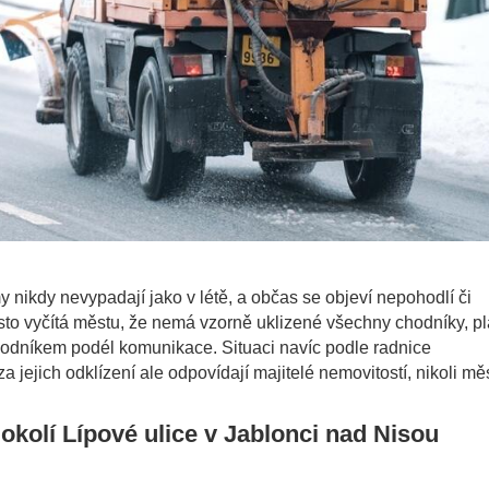
nikdy nevypadají jako v létě, a občas se objeví nepohodlí či
asto vyčítá městu, že nemá vzorně uklizené všechny chodníky, p
hodníkem podél komunikace. Situaci navíc podle radnice
 jejich odklízení ale odpovídají majitelé nemovitostí, nikoli mě
 okolí Lípové ulice v Jablonci nad Nisou