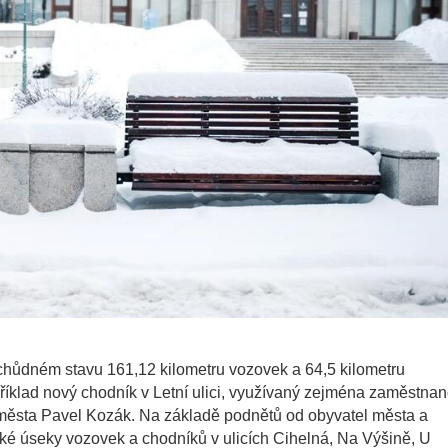
schůdném stavu 161,12 kilometru vozovek a 64,5 kilometru
říklad nový chodník v Letní ulici, využívaný zejména zaměstnan
u města Pavel Kozák. Na základě podnětů od obyvatel města a
aké úseky vozovek a chodníků v ulicích Cihelná, Na Výšině, U