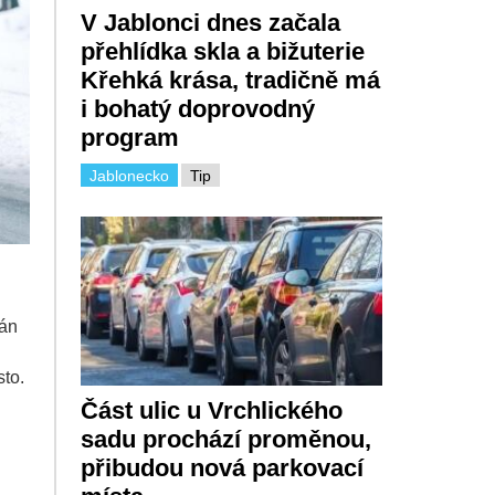
V Jablonci dnes začala
přehlídka skla a bižuterie
Křehká krása, tradičně má
i bohatý doprovodný
program
Jablonecko
Tip
lán
sto.
Část ulic u Vrchlického
sadu prochází proměnou,
přibudou nová parkovací