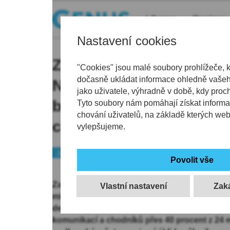
Liberec
Regiony
Nastavení cookies
Zimní údržba už stála J
"Cookies" jsou malé soubory prohlížeče, 
dočasně ukládat informace ohledně vašeho
Nisou deset milionů kor
jako uživatele, výhradně v době, kdy proc
bude muset přidat peníz
Tyto soubory nám pomáhají získat informa
chování uživatelů, na základě kterých we
centimetrů sněhu
vylepšujeme.
Jablonecko
Peníze
Počasí
Za zimní údržbu už Jablonec nad Nisou zaplat
Vlastní nastavení
milionů korun, je to jen o málo méně než co s
deseti lety. Tuto zimu už technické služby sp
komunikací a chodníků přes 40 procent z 24 m