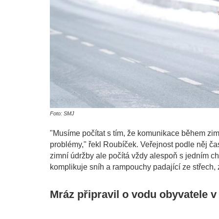
Foto: SMJ
"Musíme počítat s tím, že komunikace během zimy 
problémy," řekl Roubíček. Veřejnost podle něj č
zimní údržby ale počítá vždy alespoň s jedním c
komplikuje sníh a rampouchy padající ze střech, za
Mráz připravil o vodu obyvatele v