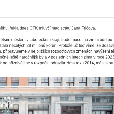
něhu, řekla dnes ČTK mluvčí magistrátu Jana Fričová.
jvětším městem v Libereckém kraji, bude muset na zimní údržbu
stála necelých 28 milionů korun. Protože už teď víme, že dosav
n, připravujeme v nejbližších rozpočtových změnách navýšení té
ančně ještě náročnější byla v posledních letech zima v roce 2023
 nejpříznivěji se v rozpočtu odrazila zima roku 2014, městskou