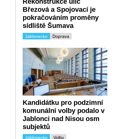
Rekonstrukce ulic
Březová a Spojovací je
pokračováním proměny
sídliště Šumava
Jablonecko
Doprava
Kandidátku pro podzimní
komunální volby podalo v
Jablonci nad Nisou osm
subjektů
Jablonecko
Volby