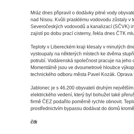
Mráz dnes připravil o dodávky pitné vody obyvat
nad Nisou. Kvůli prasklému vodovodu zůstaly v t
Severočeských vodovodů a kanalizací (SČVK) in
zajistí po dobu prací cisterny, řekla dnes ČTK ml
Teploty v Libereckém kraji klesaly v minulých dn
vystoupaly na některých místech ke dvěma stupň
potrubí. Vodárenská společnost pracuje na jeho o
Momentálně jsou ve dvoumetrové hloubce výkopu, 
technického odboru města Pavel Kozák. Oprava v
Jablonec je s 46.200 obyvateli druhým největším
elektrického vedení, který byl bohužel také přer
firmě ČEZ podařilo poměrně rychle obnovit. Tepl
prostřednictvím bypassu dodávat do domů kromě t
čtk