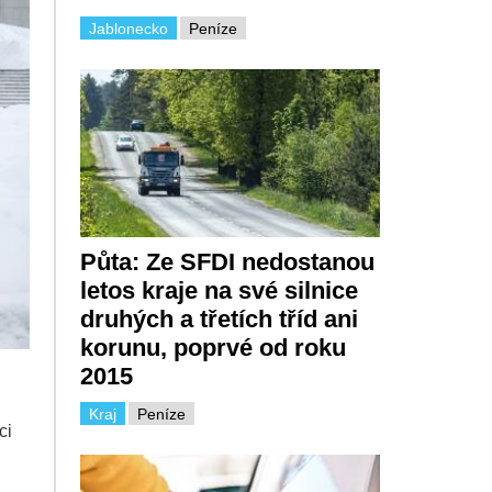
Jablonecko
Peníze
Půta: Ze SFDI nedostanou
letos kraje na své silnice
druhých a třetích tříd ani
korunu, poprvé od roku
2015
Kraj
Peníze
ci