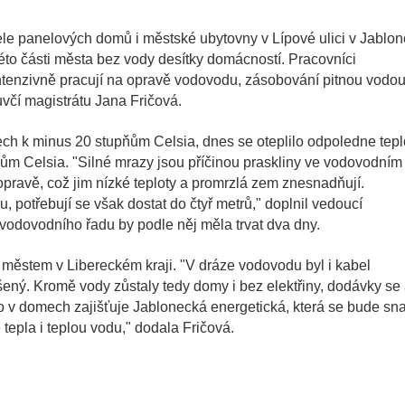
ele panelových domů i městské ubytovny v Lípové ulici v Jablon
éto části města bez vody desítky domácností. Pracovníci
tenzivně pracují na opravě vodovodu, zásobování pitnou vodo
uvčí magistrátu Jana Fričová.
ech k minus 20 stupňům Celsia, dnes se oteplilo odpoledne tepl
ům Celsia. "Silné mrazy jsou příčinou praskliny ve vodovodním
pravě, což jim nízké teploty a promrzlá zem znesnadňují.
potřebují se však dostat do čtyř metrů," doplnil vedoucí
odovodního řadu by podle něj měla trvat dva dny.
 městem v Libereckém kraji. "V dráze vodovodu byl i kabel
ušený. Kromě vody zůstaly tedy domy i bez elektřiny, dodávky se 
o v domech zajišťuje Jablonecká energetická, která se bude sna
epla i teplou vodu," dodala Fričová.