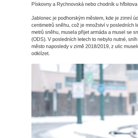
Pískovny a Rychnovská nebo chodník u hřbitova v
Jablonec je podhorským městem, kde je zimní ú
centimetrů sněhu, což je množství v posledních le
metrů sněhu, musela přijet armáda a musel se s
(ODS). V posledních letech to nebylo nutné, sníh 
město naposledy v zimě 2018/2019, z ulic musel
odklízet.