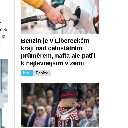
t
íček
ilo
Benzin je v Libereckém
m
kraji nad celostátním
průměrem, nafta ale patří
k nejlevnějším v zemi
Kraj
Peníze