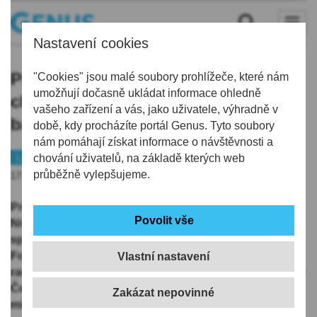
Nastavení cookies
Pro údržbu mokřadů kolem města
"Cookies" jsou malé soubory prohlížeče, které nám
umožňují dočasně ukládat informace ohledně
chce Hrádek pořídit obojživelný
vašeho zařízení a vás, jako uživatele, výhradně v
bagr, využijí ho i hasiči
době, kdy procházíte portál Genus. Tyto soubory
nám pomáhají získat informace o návštěvnosti a
Liberecko
chování uživatelů, na základě kterých web
Peníze
průběžně vylepšujeme.
17.09.2025 | 15:38
Pro údržbu mokřadů kolem města chce Hrádek nad
Nisou na Liberecku pořídit obojživelný bagr. Na
speciální stroj za 3,9 milionu korun žádá dotaci z
Fondu malých projektů Turów, řekla dnes ČTK mluvčí
Vlastní nastavení
radnice Eva Jiříčková. Podobná zařízení zatím nejsou v
Česku obvyklá, v Hrádku nad Nisou si mohli v
minulých dnech speciální techniku otestovat.