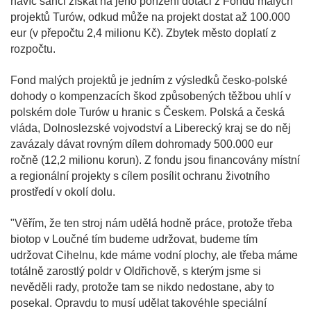
navíc šanci získat na jeho pořízení dotaci z Fondu malých
projektů Turów, odkud může na projekt dostat až 100.000
eur (v přepočtu 2,4 milionu Kč). Zbytek město doplatí z
rozpočtu.
Fond malých projektů je jedním z výsledků česko-polské
dohody o kompenzacích škod způsobených těžbou uhlí v
polském dole Turów u hranic s Českem. Polská a česká
vláda, Dolnoslezské vojvodství a Liberecký kraj se do něj
zavázaly dávat rovným dílem dohromady 500.000 eur
ročně (12,2 milionu korun). Z fondu jsou financovány místní
a regionální projekty s cílem posílit ochranu životního
prostředí v okolí dolu.
"Věřím, že ten stroj nám udělá hodně práce, protože třeba
biotop v Loučné tím budeme udržovat, budeme tím
udržovat Cihelnu, kde máme vodní plochy, ale třeba máme
totálně zarostlý poldr v Oldřichově, s kterým jsme si
nevěděli rady, protože tam se nikdo nedostane, aby to
posekal. Opravdu to musí udělat takovéhle speciální