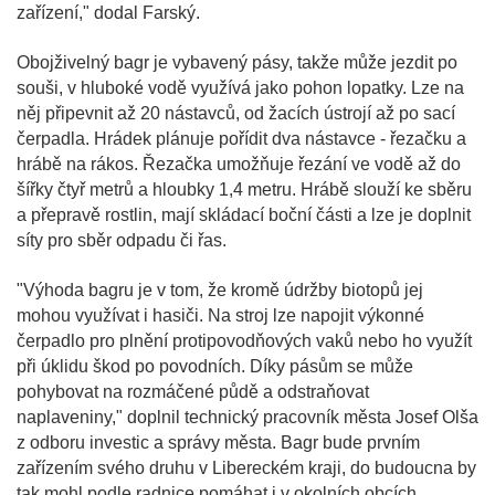
zařízení," dodal Farský.
Obojživelný bagr je vybavený pásy, takže může jezdit po
souši, v hluboké vodě využívá jako pohon lopatky. Lze na
něj připevnit až 20 nástavců, od žacích ústrojí až po sací
čerpadla. Hrádek plánuje pořídit dva nástavce - řezačku a
hrábě na rákos. Řezačka umožňuje řezání ve vodě až do
šířky čtyř metrů a hloubky 1,4 metru. Hrábě slouží ke sběru
a přepravě rostlin, mají skládací boční části a lze je doplnit
síty pro sběr odpadu či řas.
"Výhoda bagru je v tom, že kromě údržby biotopů jej
mohou využívat i hasiči. Na stroj lze napojit výkonné
čerpadlo pro plnění protipovodňových vaků nebo ho využít
při úklidu škod po povodních. Díky pásům se může
pohybovat na rozmáčené půdě a odstraňovat
naplaveniny," doplnil technický pracovník města Josef Olša
z odboru investic a správy města. Bagr bude prvním
zařízením svého druhu v Libereckém kraji, do budoucna by
tak mohl podle radnice pomáhat i v okolních obcích.