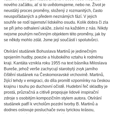
nového začátku, ať si to uvědomujeme, nebo ne. Život je
neustálý proces proměny, složený z rozmanitých, často
neuspořádaných a předem neznámých fází. V jejich
souhře se rodí tajemství lidského osudu. Kolik dobra či zla
se při jeho odhalení ukáže, závisí na každém z nás. Nikdy
nejsme pouhým nečinným objektem této proměny, jak by
se někdy mohlo zdát. Jsme její součástí i spolutvůrci.
Otvírání studánek Bohuslava Martinů je jedinečným
spojením hudby, poezie a hlubokého vztahu k rodnému
kraji. Kantáta vznikla roku 1955 na text básníka Miloslava
Bureše, jehož verše zachycují starobylý zvyk jarního
čištění studánek na Českomoravské vrchovině. Martinů,
žijící tehdy v emigraci, do díla promítl vzpomínky na českou
krajinu i touhu po duchovní očistě. Hudební řeč skladby je
prostá, průzračná a citlivě propojuje lidové inspirační
zdroje s osobitým kompozičním stylem autora. Otvírání
studánek patří k vrcholům pozdní tvorby B. Martinů a
dodnes oslovuje posluchače svou lyrickou krásou,