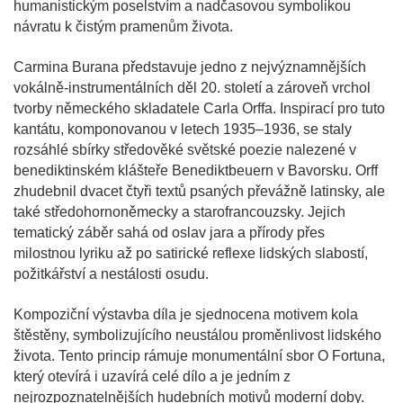
humanistickým poselstvím a nadčasovou symbolikou
návratu k čistým pramenům života.
Carmina Burana představuje jedno z nejvýznamnějších
vokálně-instrumentálních děl 20. století a zároveň vrchol
tvorby německého skladatele Carla Orffa. Inspirací pro tuto
kantátu, komponovanou v letech 1935–1936, se staly
rozsáhlé sbírky středověké světské poezie nalezené v
benediktinském klášteře Benediktbeuern v Bavorsku. Orff
zhudebnil dvacet čtyři textů psaných převážně latinsky, ale
také středohornoněmecky a starofrancouzsky. Jejich
tematický záběr sahá od oslav jara a přírody přes
milostnou lyriku až po satirické reflexe lidských slabostí,
požitkářství a nestálosti osudu.
Kompoziční výstavba díla je sjednocena motivem kola
štěstěny, symbolizujícího neustálou proměnlivost lidského
života. Tento princip rámuje monumentální sbor O Fortuna,
který otevírá i uzavírá celé dílo a je jedním z
nejrozpoznatelnějších hudebních motivů moderní doby.