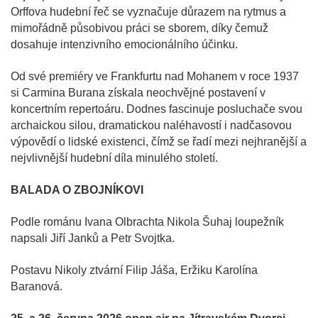
Orffova hudební řeč se vyznačuje důrazem na rytmus a
mimořádně působivou práci se sborem, díky čemuž
dosahuje intenzivního emocionálního účinku.
Od své premiéry ve Frankfurtu nad Mohanem v roce 1937
si Carmina Burana získala neochvějné postavení v
koncertním repertoáru. Dodnes fascinuje posluchače svou
archaickou silou, dramatickou naléhavostí i nadčasovou
výpovědí o lidské existenci, čímž se řadí mezi nejhranější a
nejvlivnější hudební díla minulého století.
BALADA O ZBOJNÍKOVI
Podle románu Ivana Olbrachta Nikola Šuhaj loupežník
napsali Jiří Janků a Petr Svojtka.
Postavu Nikoly ztvární Filip Jáša, Eržiku Karolína
Baranová.