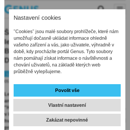
Nastavení cookies
Šaldovo divadlo chystá pro svou
"Cookies" jsou malé soubory prohlížeče, které nám
umožňují dočasně ukládat informace ohledně
letní scénu Carminu Buranu a
vašeho zařízení a vás, jako uživatele, výhradně v
Baladu o zbojníkovi. V Jítravském
době, kdy procházíte portál Genus. Tyto soubory
nám pomáhají získat informace o návštěvnosti a
Dvorci se hraje u koní
chování uživatelů, na základě kterých web
průběžně vylepšujeme.
Liberec
Kultura
05.06.2026 | 12:21
Letní scéna libereckého DFXŠ bude letos opět v
areálu Jítravský Dvorec v Jítravě na LIberecku.
Vlastní nastavení
"Hrajeme u koní! V krásné přírodě kousek za Libercem,
v kryté jízdárně za každého počasí i open air pod
hvězdnou oblohou. Největší trháky hudební i činoherní
pro diváky zblízka i zdaleka," avizuje