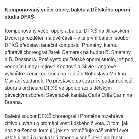
Komponovaný večer opery, baletu a Dětského operní
studia DFXŠ
Komponovaný večer opery a baletu DFXŠ na Jítravském
Dvorci je rozdělen na dvě části – v té první baletní soubor
DFXŠ představí taneční kompozici Proměny, kterou
připravil choreograf Jarek Cemerek na hudbu B. Smetany
a B. Dessnera. Poté vystoupí Dětské operní studio, jež pod
vedením Lindy Hejlové Keprtové a Silvie Langrové
vytvořilo scénickou skicu na kantátu Bohuslava Martinů
Otvírání studánek. Po přestávce pak zazní v podání sólistů,
sboru a orchestru DFXŠ ve spolupráci s dětským
pěveckým sborem Severáček kantáta Carla Orffa Carmina
Burana.
Baletní soubor DFXŠ choreografií Proměna rozehrává
citlivou úvahu o proměnlivosti lidského života. O tom, jak
nás zkušenosti formují, jak se proměňuje náš vnitřní svět i
vztah k okolí a jak každá změna v sobě nese možnost