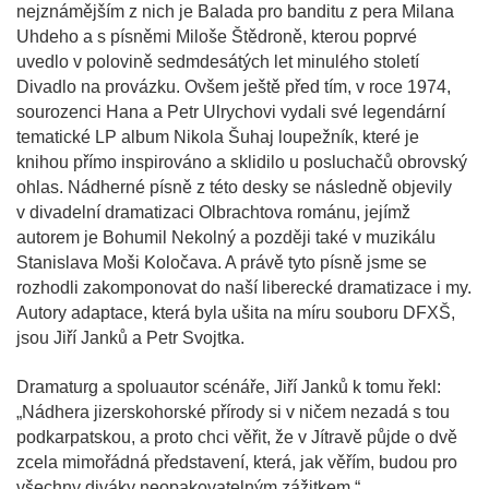
nejznámějším z nich je Balada pro banditu z pera Milana
Uhdeho a s písněmi Miloše Štědroně, kterou poprvé
uvedlo v polovině sedmdesátých let minulého století
Divadlo na provázku. Ovšem ještě před tím, v roce 1974,
sourozenci Hana a Petr Ulrychovi vydali své legendární
tematické LP album Nikola Šuhaj loupežník, které je
knihou přímo inspirováno a sklidilo u posluchačů obrovský
ohlas. Nádherné písně z této desky se následně objevily
v divadelní dramatizaci Olbrachtova románu, jejímž
autorem je Bohumil Nekolný a později také v muzikálu
Stanislava Moši Koločava. A právě tyto písně jsme se
rozhodli zakomponovat do naší liberecké dramatizace i my.
Autory adaptace, která byla ušita na míru souboru DFXŠ,
jsou Jiří Janků a Petr Svojtka.
Dramaturg a spoluautor scénáře, Jiří Janků k tomu řekl:
„Nádhera jizerskohorské přírody si v ničem nezadá s tou
podkarpatskou, a proto chci věřit, že v Jítravě půjde o dvě
zcela mimořádná představení, která, jak věřím, budou pro
všechny diváky neopakovatelným zážitkem.“