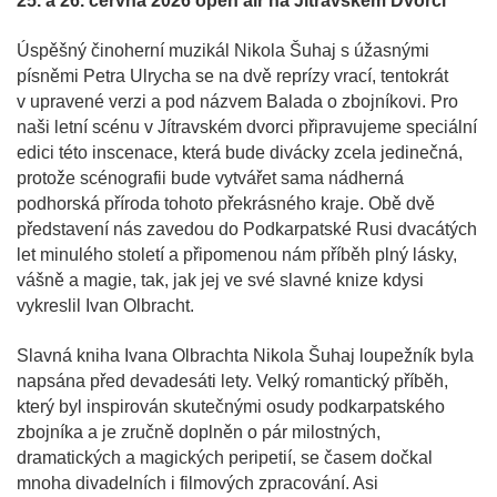
25. a 26. června 2026 open air na Jítravském Dvorci
Úspěšný činoherní muzikál Nikola Šuhaj s úžasnými
písněmi Petra Ulrycha se na dvě reprízy vrací, tentokrát
v upravené verzi a pod názvem Balada o zbojníkovi. Pro
naši letní scénu v Jítravském dvorci připravujeme speciální
edici této inscenace, která bude divácky zcela jedinečná,
protože scénografii bude vytvářet sama nádherná
podhorská příroda tohoto překrásného kraje. Obě dvě
představení nás zavedou do Podkarpatské Rusi dvacátých
let minulého století a připomenou nám příběh plný lásky,
vášně a magie, tak, jak jej ve své slavné knize kdysi
vykreslil Ivan Olbracht.
Slavná kniha Ivana Olbrachta Nikola Šuhaj loupežník byla
napsána před devadesáti lety. Velký romantický příběh,
který byl inspirován skutečnými osudy podkarpatského
zbojníka a je zručně doplněn o pár milostných,
dramatických a magických peripetií, se časem dočkal
mnoha divadelních i filmových zpracování. Asi