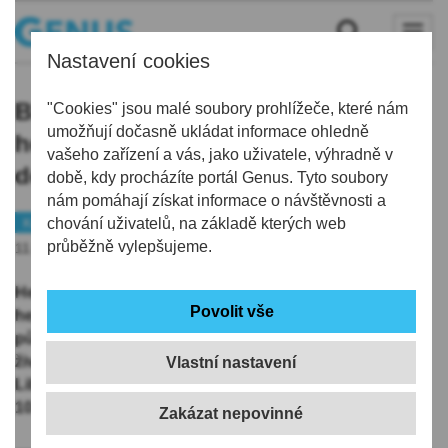
Nastavení cookies
Blíží se uzávěrka nominací na Poctu
"Cookies" jsou malé soubory prohlížeče, které nám
umožňují dočasně ukládat informace ohledně
hejtmana Libereckého kraje. Čas je
vašeho zařízení a vás, jako uživatele, výhradně v
do 30. května
době, kdy procházíte portál Genus. Tyto soubory
nám pomáhají získat informace o návštěvnosti a
Kraj
chování uživatelů, na základě kterých web
Oznámení
průběžně vylepšujeme.
11.05.2025 | 5:45
Hejtman Libereckého kraje letos opět udělí Poctu
hejtmana významným osobnostem, které působí nebo
působily v různých oblastech lidské činnosti a svůj
život či dílo zasvětily rozvoji a dobrému jménu nejen
Vlastní nastavení
Libereckého kraje. Termín pro zasílání nominací začal
10. února 2025, jeho konec je 30. května 2025.