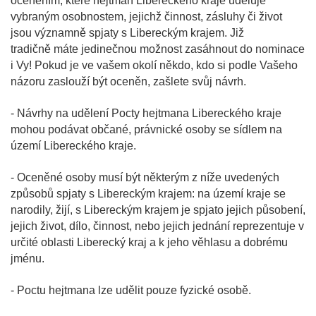
oceněním, které hejtman Libereckého kraje uděluje
vybraným osobnostem, jejichž činnost, zásluhy či život
jsou významně spjaty s Libereckým krajem. Již
tradičně máte jedinečnou možnost zasáhnout do nominace
i Vy! Pokud je ve vašem okolí někdo, kdo si podle Vašeho
názoru zaslouží být oceněn, zašlete svůj návrh.
- Návrhy na udělení Pocty hejtmana Libereckého kraje
mohou podávat občané, právnické osoby se sídlem na
území Libereckého kraje.
- Oceněné osoby musí být některým z níže uvedených
způsobů spjaty s Libereckým krajem: na území kraje se
narodily, žijí, s Libereckým krajem je spjato jejich působení,
jejich život, dílo, činnost, nebo jejich jednání reprezentuje v
určité oblasti Liberecký kraj a k jeho věhlasu a dobrému
jménu.
- Poctu hejtmana lze udělit pouze fyzické osobě.