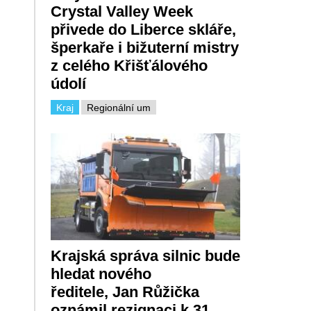
Crystal Valley Week
přivede do Liberce skláře,
šperkaře i bižuterní mistry
z celého Křišťálového
údolí
Kraj
Regionální um
Krajská správa silnic bude
hledat nového
ředitele, Jan Růžička
oznámil rezignaci k 31.