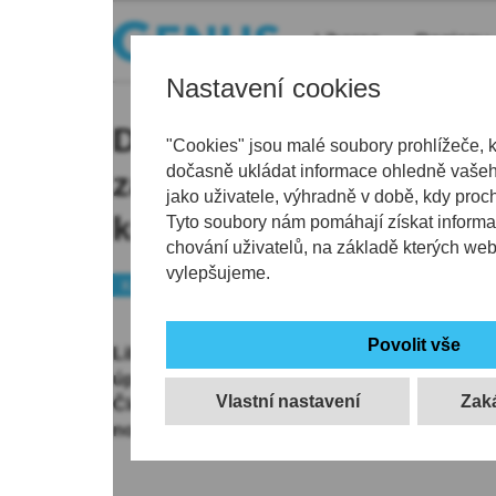
Liberec
Regiony
Nastavení cookies
Do zakázky na rekonstr
"Cookies" jsou malé soubory prohlížeče, 
dočasně ukládat informace ohledně vašeho
zasedacích sálů se nikdo
jako uživatele, výhradně v době, kdy proc
kraj ji vypisuje znovu
Tyto soubory nám pomáhají získat informa
chování uživatelů, na základě kterých we
vylepšujeme.
Kraj
Peníze
Liberecký neobdržel žádné nabídky do jím vy
úpravu zasedacích sálů v budově Krajského ú
Vlastní nastavení
Členové rady proto včera zadávací řízení zrušil
nové s dílčími změnami.