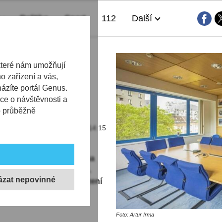
Politika
Sport
112
Další
ukci
které nám umožňují
 zařízení a vás,
 nepřihlásil,
házíte portál Genus.
ce o návštěvnosti a
b průběžně
20.09.2025 | 14:15
psané veřejné zakázky na
řadu Libereckého kraje.
i a schválili zadávací řízení
Foto: Artur Irma