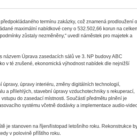
ě předpokládaného termínu zakázky, což znamená prodloužení 
kládané maximální nabídkové ceny o 532.502,66 korun na celke
 podmínky zůstaly nezměněny,“ uvedl náměstek pro majetek a
y s názvem Úprava zasedacích sálů ve 3. NP budovy ABC
jako v té zrušené, ekonomická výhodnost nabídek dle nejnižší
úpravy, úpravy interiéru, změny digitálních technologií,
lu a přilehlých, stavební úpravy vzduchotechniky s rekuperací,
 vstupu do zasedací místnosti. Součástí předmětu plnění je
hlasovacího systému včetně dodávky a implementace audio-vide
tě je stanoven na říjen/listopad letošního roku. Rekonstrukce b
dy v polovině příštího roku.