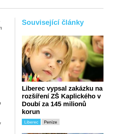
Související články
o
m
Liberec vypsal zakázku na
rozšíření ZŠ Kaplického v
Doubí za 145 milionů
o
korun
Liberec
Peníze
y