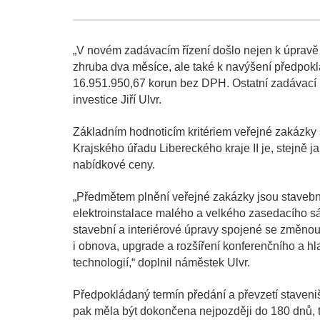
„V novém zadávacím řízení došlo nejen k úprav
zhruba dva měsíce, ale také k navýšení předpo
16.951.950,67 korun bez DPH. Ostatní zadávací
investice Jiří Ulvr.
Základním hodnoticím kritériem veřejné zakázk
Krajského úřadu Libereckého kraje II je, stejně 
nabídkové ceny.
„Předmětem plnění veřejné zakázky jsou stavební 
elektroinstalace malého a velkého zasedacího sá
stavební a interiérové úpravy spojené se změnou
i obnova, upgrade a rozšíření konferenčního a 
technologií,“ doplnil náměstek Ulvr.
Předpokládaný termín předání a převzetí staveniš
pak měla být dokončena nejpozději do 180 dnů, te