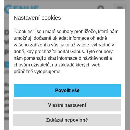
Nastavení cookies
Dobrovolným hasičům kraj přispěje
"Cookies" jsou malé soubory prohlížeče, které nám
umožňují dočasně ukládat informace ohledně
více než 14 milionů, půjdou
vašeho zařízení a vás, jako uživatele, výhradně v
především na nákup techniky
době, kdy procházíte portál Genus. Tyto soubory
nám pomáhají získat informace o návštěvnosti a
Kraj
chování uživatelů, na základě kterých web
průběžně vylepšujeme.
23.05.2019 | 12:00
Rada Libereckého kraje rozhodla o poskytnutí dotace
jednotkám požární ochrany. Částka 14.231.528 korun
půjde zejména na nákup, opravu a úpravu mobilní
požární techniky, jako jsou cisternové automobilové
Vlastní nastavení
stříkačky či dopravní automobil, nebo na pořízení
ochranných prostředků.