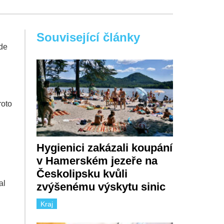
Související články
ude
roto
Hygienici zakázali koupání
v Hamerském jezeře na
Českolipsku kvůli
al
zvýšenému výskytu sinic
Kraj