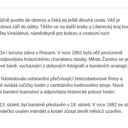
ážně pustilo do obnovy a čeká jej ještě dlouhá cesta. Věž je
ova září do dálky. Těším se na další kroky a Liberecký kraj b
ěta Vinklátová, náměstkyně pro kulturu a cestovní ruch
že i koruna zdiva s římsami. V roce 1992 byla věž provizorně
eodpovídala historickému charakteru stavby. Město Žandov se p
é báně, vycházející z dobových fotografií a barokních analogií.
. Následovalo odstranění přečnívající železobetonové římsy a
ré ovládá ručičky hodin z centrálního hodinového stroje. Nová
í barokní tvarosloví a odpovídala historické poloze hodin.
. století, byl barokně přestavěn v 18. století. V roce 1682 se st
stečko uvalen interdikt a kostel zůstal devět měsíců uzavřen.