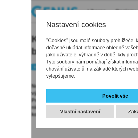
Liberec
Regiony
Nastavení cookies
Kostel v Žandově získal
"Cookies" jsou malé soubory prohlížeče, 
dočasně ukládat informace ohledně vašeho
báň. Kraj pomohl milio
jako uživatele, výhradně v době, kdy proc
Tyto soubory nám pomáhají získat informa
Kraj
Peníze
chování uživatelů, na základě kterých we
vylepšujeme.
Novým zastřešením se pyšní věž kostela sva
významné kulturní památky s bohatou historií s
Projekt navrátil kostelu jeho původní barokní 
ničivém požáru v roce 1975. Na obnovu přispě
Vlastní nastavení
korun.