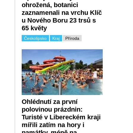
ohrožená, botanici
zaznamenali na vrchu Klíč
u Nového Boru 23 trsů s
65 květy
Českolipsko
Kraj
Příroda
Ohlédnutí za první
polovinou prázdnin:
Turisté v Libereckém kraji
mířili zatím na hory i
památky, méně na