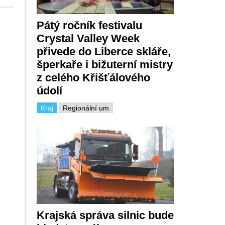
Pátý ročník festivalu
Crystal Valley Week
přivede do Liberce skláře,
šperkaře i bižuterní mistry
z celého Křišťálového
údolí
Kraj
Regionální um
Krajská správa silnic bude