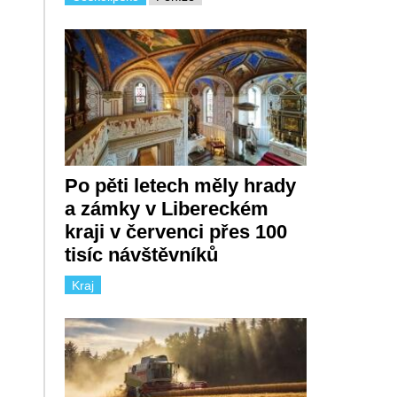
Po pěti letech měly hrady
a zámky v Libereckém
kraji v červenci přes 100
tisíc návštěvníků
Kraj