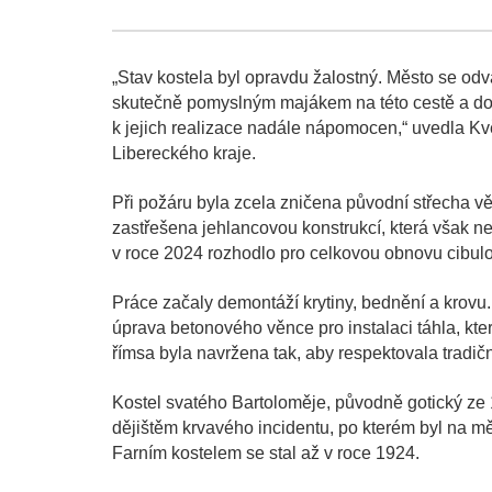
„Stav kostela byl opravdu žalostný. Město se odv
skutečně pomyslným majákem na této cestě a dosl
k jejich realizace nadále nápomocen,“ uvedla Kv
Libereckého kraje.
Při požáru byla zcela zničena původní střecha vě
zastřešena jehlancovou konstrukcí, která však n
v roce 2024 rozhodlo pro celkovou obnovu cibulov
Práce začaly demontáží krytiny, bednění a krovu
úprava betonového věnce pro instalaci táhla, kte
římsa byla navržena tak, aby respektovala tradičn
Kostel svatého Bartoloměje, původně gotický ze 13
dějištěm krvavého incidentu, po kterém byl na mě
Farním kostelem se stal až v roce 1924.