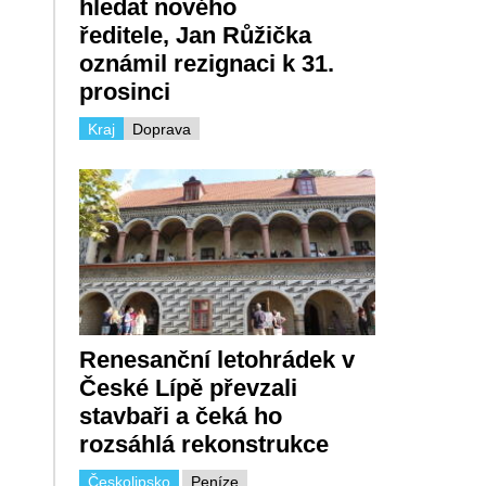
hledat nového
ředitele, Jan Růžička
oznámil rezignaci k 31.
prosinci
Kraj
Doprava
Renesanční letohrádek v
České Lípě převzali
stavbaři a čeká ho
rozsáhlá rekonstrukce
Českolipsko
Peníze