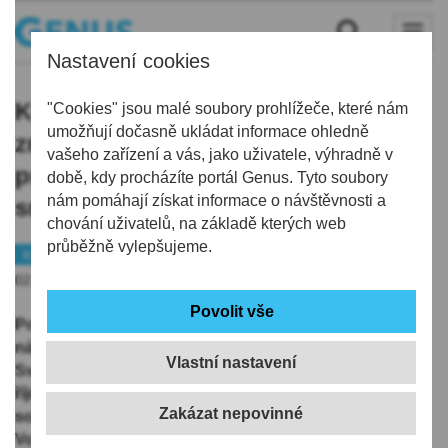
Nastavení cookies
Krajský soud zamítl návrhy na
"Cookies" jsou malé soubory prohlížeče, které nám
umožňují dočasně ukládat informace ohledně
zrušení kandidátek SPD a Stačilo!
vašeho zařízení a vás, jako uživatele, výhradně v
pro říjnové volby do Poslanecké
době, kdy procházíte portál Genus. Tyto soubory
nám pomáhají získat informace o návštěvnosti a
sněmovny
chování uživatelů, na základě kterých web
průběžně vylepšujeme.
Kraj
Volby
02.09.2025 | 18:01
Pobočka krajského soudu v Liberci dnes zamítla
návrhy na zrušení registrací kandidátních listin hnutí
Vlastní nastavení
Svoboda a přímá demokracie (SPD) a Stačilo! pro
říjnové volby do Poslanecké sněmovny. Rozsudky
soud zveřejnil na
úřední desce
. Návrhy podaly strana
Volt Česko a politické hnutí Česká republika na 1.