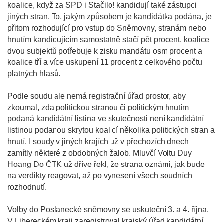
koalice, když za SPD i Stačilo! kandidují také zástupci
jiných stran. To, jakým způsobem je kandidátka podána, je
přitom rozhodující pro vstup do Sněmovny, stranám nebo
hnutím kandidujícím samostatně stačí pět procent, koalice
dvou subjektů potřebuje k zisku mandátu osm procent a
koalice tří a více uskupení 11 procent z celkového počtu
platných hlasů.
Podle soudu ale nemá registrační úřad prostor, aby
zkoumal, zda politickou stranou či politickým hnutím
podaná kandidátní listina ve skutečnosti není kandidátní
listinou podanou skrytou koalicí několika politických stran a
hnutí. I soudy v jiných krajích už v přechozích dnech
zamítly některé z obdobných žalob. Mluvčí Voltu Duy
Hoang Do ČTK už dříve řekl, že strana oznámí, jak bude
na verdikty reagovat, až po vynesení všech soudních
rozhodnutí.
Volby do Poslanecké sněmovny se uskuteční 3. a 4. října.
V Libereckém kraji zaregistroval krajský úřad kandidátní