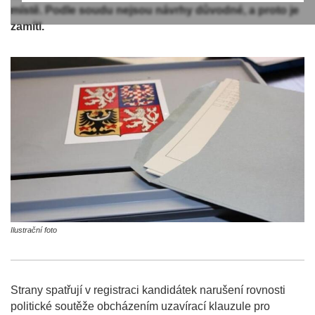
místě. Podle soudu nejsou návrhy důvodné, a proto je
zamítl.
Ilustrační foto
Strany spatřují v registraci kandidátek narušení rovnosti
politické soutěže obcházením uzavírací klauzule pro