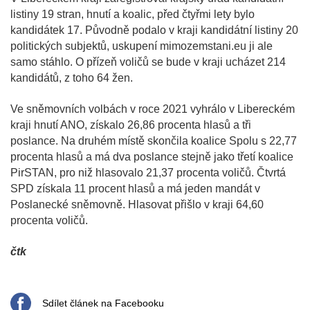
listiny 19 stran, hnutí a koalic, před čtyřmi lety bylo
kandidátek 17. Původně podalo v kraji kandidátní listiny 20
politických subjektů, uskupení mimozemstani.eu ji ale
samo stáhlo. O přízeň voličů se bude v kraji ucházet 214
kandidátů, z toho 64 žen.
Ve sněmovních volbách v roce 2021 vyhrálo v Libereckém
kraji hnutí ANO, získalo 26,86 procenta hlasů a tři
poslance. Na druhém místě skončila koalice Spolu s 22,77
procenta hlasů a má dva poslance stejně jako třetí koalice
PirSTAN, pro niž hlasovalo 21,37 procenta voličů. Čtvrtá
SPD získala 11 procent hlasů a má jeden mandát v
Poslanecké sněmovně. Hlasovat přišlo v kraji 64,60
procenta voličů.
čtk
Sdílet článek na Facebooku