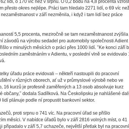
62 lidí, o 170 víc než v srpnu. O 0,2 bodu na 4,8 procenta vzrost
m přesto okres nejlépe. Práci tam hledalo 2271 lidí, o 69 víc ne
nezaměstnanost v září nezměnila, i když i tam lidí bez práce
naností 5,5 procenta, meziročně se tam nezaměstnanost zvýšila
ní závodů na výrobu sedadel pro automobily společnosti Adient
šlo v minulých měsících o práci přes 1000 lidí. "Ke konci září b
osledním zaměstnáním v Adientu, v poslední vlně se evidovalo
vá.
elky úřadu práce evidovali – někteří nastoupili do pracovní
uštění v různých oborech, ať už v průmyslové výrobě nebo ve
ob, 16 kurzů je profesně zaměřených a 13 osob absolvuje kurz
ké občany," dodala Sadílková. Na Českolipsku je nahlášené dal
 lidí plánuje podle ní propustit bankovní sektor.
zečů, proti srpnu o 741 víc. Na pracovní úřad se přišlo
zím měsíci. V nabídce úřadů bylo v září 2816 volných míst, o 41
i připadalo v září 5,7 uchazeče, největší přetlak byl na pracovn