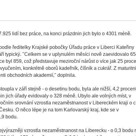
.925 lidí bez práce, na konci prázdnin jich bylo o 4301 méně.
 podle ředitelky Krajské pobočky Úřadu práce v Liberci Kateřiny
září typický. "Celkem se v uplynulém měsíci nově zaevidovalo 6
ce byl 859, což představuje meziroční nárůst o více jak 25 proce
vyučením, konkrétně oborů kadeřník, číšník a cukrář. Z maturitn
nti obchodních akademií," doplnila.
pla v září stejně - o desetinu bodu, byla ale nižší, 4,2 procen
nin jich úřady evidovaly o 328 méně. Ubylo ale volných míst, v
ročním srovnání vzrostla nezaměstnanost v Libereckém kraji o c
 Česku. O něco lépe je na tom Karlovarský kraj, kde se v
,9 bodu.
nejvýrazněji vzrostla nezaměstnanost na Liberecku - o 0,3 bodu 