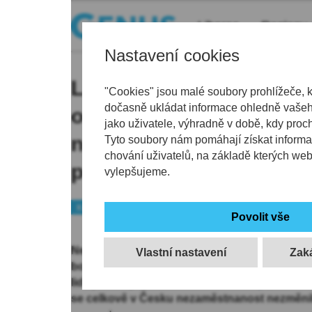
Liberec
Regiony
Nastavení cookies
Lidí bez práce přibylo v
"Cookies" jsou malé soubory prohlížeče, 
dočasně ukládat informace ohledně vašeho
okresech kraje, nejvýraz
jako uživatele, výhradně v době, kdy proc
nezaměstnanost na Libe
Tyto soubory nám pomáhají získat informa
chování uživatelů, na základě kterých we
procenta
vylepšujeme.
Kraj
Nezaměstnanost v Libereckém kraji v září vzr
Vlastní nastavení
bodu na 5,2 procenta. Na konci měsíce bylo v
lidí, proti srpnu o 429 víc. Podle
údajů
, které 
se celkově v Česku nezaměstnanost nezměnila