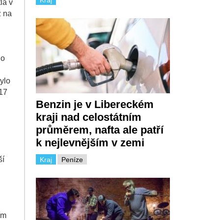
la v
ž na
 o
ylo
 17
Benzin je v Libereckém
kraji nad celostátním
průměrem, nafta ale patří
k nejlevnějším v zemi
ší
Kraj
Peníze
ím