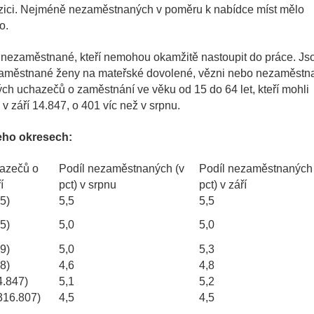
ozici. Nejméně nezaměstnaných v poměru k nabídce míst mělo
o.
 i nezaměstnané, kteří nemohou okamžitě nastoupit do práce. Js
 nezaměstnané ženy na mateřské dovolené, vězni nebo nezaměstn
ch uchazečů o zaměstnání ve věku od 15 do 64 let, kteří mohli
 v září 14.847, o 401 víc než v srpnu.
jeho okresech:
azečů o
Podíl nezaměstnaných (v
Podíl nezaměstnaných 
í
pct) v srpnu
pct) v září
5)
5,5
5,5
5)
5,0
5,0
9)
5,0
5,3
8)
4,6
4,8
4.847)
5,1
5,2
316.807)
4,5
4,5