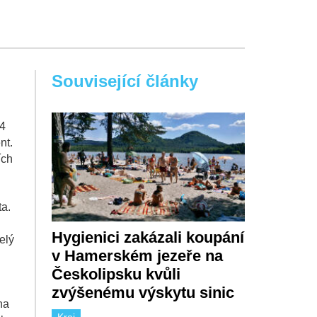
Související články
54
nt.
ích
ta.
Hygienici zakázali koupání
elý
v Hamerském jezeře na
Českolipsku kvůli
zvýšenému výskytu sinic
na
Kraj