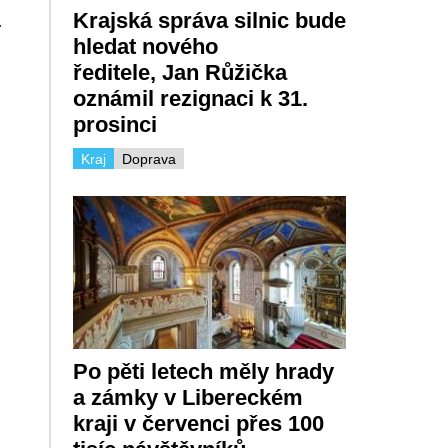
Krajská správa silnic bude
.
hledat nového
ředitele, Jan Růžička
oznámil rezignaci k 31.
prosinci
Kraj
Doprava
Po pěti letech měly hrady
a zámky v Libereckém
kraji v červenci přes 100