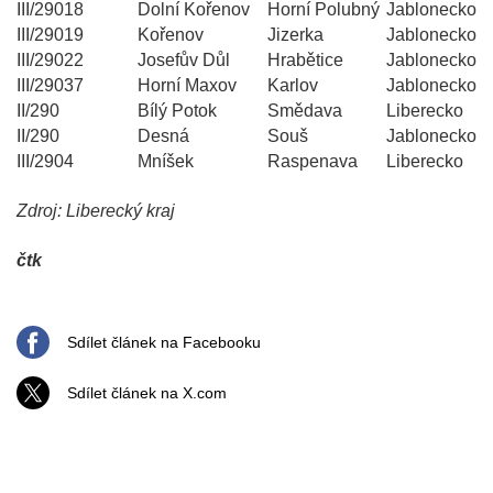
III/29018
Dolní Kořenov
Horní Polubný
Jablonecko
III/29019
Kořenov
Jizerka
Jablonecko
III/29022
Josefův Důl
Hrabětice
Jablonecko
III/29037
Horní Maxov
Karlov
Jablonecko
II/290
Bílý Potok
Smědava
Liberecko
II/290
Desná
Souš
Jablonecko
III/2904
Mníšek
Raspenava
Liberecko
Zdroj: Liberecký kraj
čtk
Sdílet článek na Facebooku
Sdílet článek na X.com