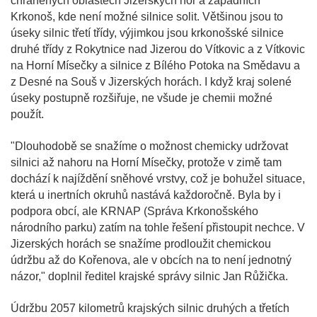
chráněných oblastech Jizerských hor a západních
Krkonoš, kde není možné silnice solit. Většinou jsou to
úseky silnic třetí třídy, výjimkou jsou krkonošské silnice
druhé třídy z Rokytnice nad Jizerou do Vítkovic a z Vítkovic
na Horní Mísečky a silnice z Bílého Potoka na Smědavu a
z Desné na Souš v Jizerských horách. I když kraj solené
úseky postupně rozšiřuje, ne všude je chemii možné
použít.
"Dlouhodobě se snažíme o možnost chemicky udržovat
silnici až nahoru na Horní Mísečky, protože v zimě tam
dochází k najíždění sněhové vrstvy, což je bohužel situace,
která u inertních okruhů nastává každoročně. Byla by i
podpora obcí, ale KRNAP (Správa Krkonošského
národního parku) zatím na tohle řešení přistoupit nechce. V
Jizerských horách se snažíme prodloužit chemickou
údržbu až do Kořenova, ale v obcích na to není jednotný
názor," doplnil ředitel krajské správy silnic Jan Růžička.
Údržbu 2057 kilometrů krajských silnic druhých a třetích