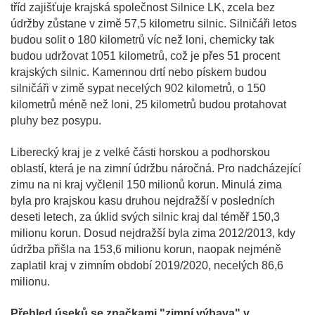
tříd zajišťuje krajská společnost Silnice LK, zcela bez
údržby zůstane v zimě 57,5 kilometru silnic. Silničáři letos
budou solit o 180 kilometrů víc než loni, chemicky tak
budou udržovat 1051 kilometrů, což je přes 51 procent
krajských silnic. Kamennou drtí nebo pískem budou
silničáři v zimě sypat necelých 902 kilometrů, o 150
kilometrů méně než loni, 25 kilometrů budou protahovat
pluhy bez posypu.
Liberecký kraj je z velké části horskou a podhorskou
oblastí, která je na zimní údržbu náročná. Pro nadcházející
zimu na ni kraj vyčlenil 150 milionů korun. Minulá zima
byla pro krajskou kasu druhou nejdražší v posledních
deseti letech, za úklid svých silnic kraj dal téměř 150,3
milionu korun. Dosud nejdražší byla zima 2012/2013, kdy
údržba přišla na 153,6 milionu korun, naopak nejméně
zaplatil kraj v zimním období 2019/2020, necelých 86,6
milionu.
Přehled úseků se značkami "zimní výbava" v