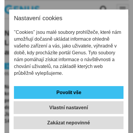
Nastavení cookies
Na cestu do Krkonoš je v
"Cookies" jsou malé soubory prohlížeče, které nám
umožňují dočasně ukládat informace ohledně
Libereckém kraji už nutné mít na
vašeho zařízení a vás, jako uživatele, výhradně v
autě zimní výbavu
době, kdy procházíte portál Genus. Tyto soubory
nám pomáhají získat informace o návštěvnosti a
Kraj
chování uživatelů, na základě kterých web
Počasí
průběžně vylepšujeme.
05.11.2025 | 10:17
Na cestu do Krkonoš už musí mít řidiči v Libereckém
kraji, i když zatím nesněží, na svých vozech zimní
pneumatiky. Silničáři v oblasti Krkonoš aktivovali
dopravní značky "Zimní výbava", na zbylých úsecích v
Vlastní nastavení
Jizerských horách je aktivují v pátek mezi 07:00 a
14:00, řekl ČTK mluvčí Libereckého kraje Filip Trdla.