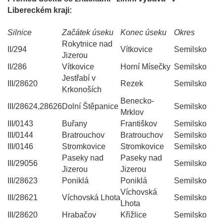
Libereckém kraji:
Silnice
Začátek úseku
Konec úseku
Okres
Rokytnice nad
II/294
Vítkovice
Semilsko
Jizerou
II/286
Vítkovice
Horní Mísečky
Semilsko
Jestřabí v
III/28620
Rezek
Semilsko
Krkonoších
Benecko-
III/28624,28626
Dolní Štěpanice
Semilsko
Mrklov
III/0143
Buřany
Františkov
Semilsko
III/0144
Bratrouchov
Bratrouchov
Semilsko
III/0146
Stromkovice
Stromkovice
Semilsko
Paseky nad
Paseky nad
III/29056
Semilsko
Jizerou
Jizerou
III/28623
Poniklá
Poniklá
Semilsko
Víchovská
III/28621
Víchovská Lhota
Semilsko
Lhota
III/28620
Hrabačov
Křižlice
Semilsko