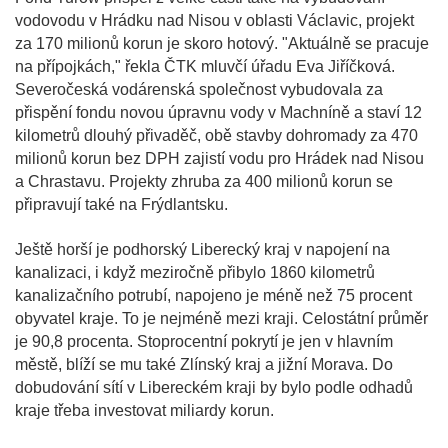
vodovodu v Hrádku nad Nisou v oblasti Václavic, projekt
za 170 milionů korun je skoro hotový. "Aktuálně se pracuje
na přípojkách," řekla ČTK mluvčí úřadu Eva Jiříčková.
Severočeská vodárenská společnost vybudovala za
přispění fondu novou úpravnu vody v Machníně a staví 12
kilometrů dlouhý přivaděč, obě stavby dohromady za 470
milionů korun bez DPH zajistí vodu pro Hrádek nad Nisou
a Chrastavu. Projekty zhruba za 400 milionů korun se
připravují také na Frýdlantsku.
Ještě horší je podhorský Liberecký kraj v napojení na
kanalizaci, i když meziročně přibylo 1860 kilometrů
kanalizačního potrubí, napojeno je méně než 75 procent
obyvatel kraje. To je nejméně mezi kraji. Celostátní průměr
je 90,8 procenta. Stoprocentní pokrytí je jen v hlavním
městě, blíží se mu také Zlínský kraj a jižní Morava. Do
dobudování sítí v Libereckém kraji by bylo podle odhadů
kraje třeba investovat miliardy korun.