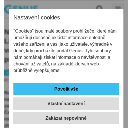
Nastavení cookies
Navzdory masivním investicím
"Cookies" jsou malé soubory prohlížeče, které nám
umožňují dočasně ukládat informace ohledně
Liberecký kraj v napojení na
vašeho zařízení a vás, jako uživatele, výhradně v
vodovody zaostává za celostátním
době, kdy procházíte portál Genus. Tyto soubory
nám pomáhají získat informace o návštěvnosti a
průměrem
chování uživatelů, na základě kterých web
průběžně vylepšujeme.
Kraj
Statistika
07.07.2026 | 10:51
Navzdory masivním investicím Liberecký kraj v
napojení na vodovody za celostátním průměrem
Vlastní nastavení
zaostává. Na centrální rozvody vody bylo podle údajů
Českého statistického úřadu (
ČSÚ
) na konci loňského
roku napojeno 95,2 procenta obyvatel, meziročně
zhruba o 900 víc. Celostátní průměr je ale ještě vyšší -