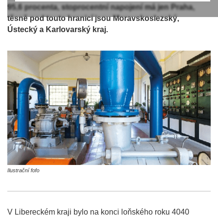
95,6 procenta, stoprocentní napojení má jen Praha,
těsně pod touto hranicí jsou Moravskoslezský,
Ústecký a Karlovarský kraj.
Ilustrační fofo
V Libereckém kraji bylo na konci loňského roku 4040