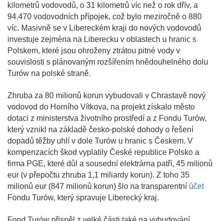
kilometrů vodovodů, o 31 kilometrů víc než o rok dřív, a
94.470 vodovodních přípojek, což bylo meziročně o 880
víc. Masivně se v Libereckém kraji do nových vodovodů
investuje zejména na Liberecku v oblastech u hranic s
Polskem, které jsou ohroženy ztrátou pitné vody v
souvislosti s plánovaným rozšířením hnědouhelného dolu
Turów na polské straně.
Zhruba za 80 milionů korun vybudovali v Chrastavě nový
vodovod do Horního Vítkova, na projekt získalo město
dotaci z ministerstva životního prostředí a z Fondu Turów,
který vznikl na základě česko-polské dohody o řešení
dopadů těžby uhlí v dole Turów u hranic s Českem. V
kompenzacích škod vyplatily České republice Polsko a
firma PGE, které důl a sousední elektrárna patří, 45 milionů
eur (v přepočtu zhruba 1,1 miliardy korun). Z toho 35
milionů eur (847 milionů korun) šlo na transparentní
účet
Fondu Turów, který spravuje Liberecký kraj.
Fond Turów přispěl z velké části také na vybudování