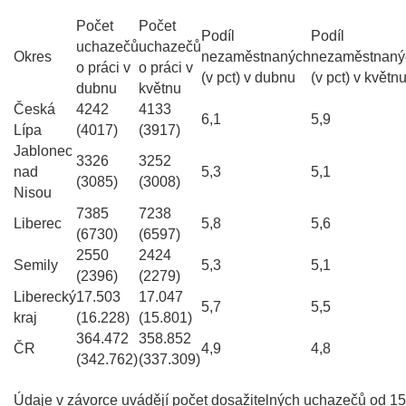
Počet
Počet
Podíl
Podíl
uchazečů
uchazečů
Okres
nezaměstnaných
nezaměstnaný
o práci v
o práci v
(v pct) v dubnu
(v pct) v květn
dubnu
květnu
Česká
4242
4133
6,1
5,9
Lípa
(4017)
(3917)
Jablonec
3326
3252
nad
5,3
5,1
(3085)
(3008)
Nisou
7385
7238
Liberec
5,8
5,6
(6730)
(6597)
2550
2424
Semily
5,3
5,1
(2396)
(2279)
Liberecký
17.503
17.047
5,7
5,5
kraj
(16.228)
(15.801)
364.472
358.852
ČR
4,9
4,8
(342.762)
(337.309)
Údaje v závorce uvádějí počet dosažitelných uchazečů od 15