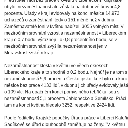
Před rokem lidí bez práce v květnu v Libereckém kraji také
ubylo, nezaměstnanost ale zůstala na dubnové úrovni 4,8
procenta. Úřady v kraji evidovaly na konci měsíce 14.973
uchazečů o zaměstnání, tedy o 151 méně než v dubnu.
Zaměstnavatelé loni v květnu nabízeli 3055 volných míst. V
meziročním srovnání vzrostla nezaměstnanost v Libereckém
kraji o 0,7 bodu, výrazněji - o 0,8 procentního bodu, se v
meziročním srovnání zvýšila nezaměstnanost jen v
Moravskoslezském kraji.
Nezaměstnanost klesla v květnu ve všech okresech
Libereckého kraje a to shodně o 0,2 bodu. Nejhůř je na tom s
nezaměstnaností 5,9 procenta Českolipsko, kde bylo na konc
měsíce bez práce 4133 lidí, v dubnu jich úřady evidovaly ješt
o 109 víc. Na opačném konci pomyslného řebříčku jsou s
nezaměstnaností 5,1 procenta Jablonecko a Semilsko. Práci
tam na konci května hledalo 3252, respektive 2424 lidí.
Podle ředitelky Krajské pobočky Úřadu práce v Liberci Kateři
Sadílkové se úřad dlouhodobě zaměřuje na ženy. "V květnu