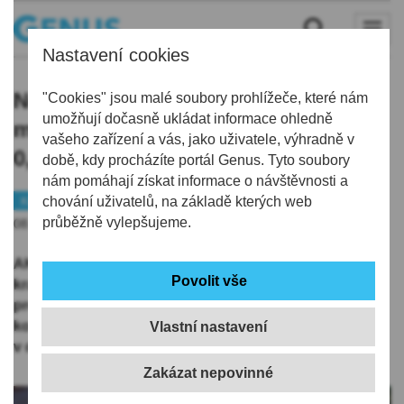
Nastavení cookies
Nezaměstnanost v kraji už třetí
"Cookies" jsou malé soubory prohlížeče, které nám
umožňují dočasně ukládat informace ohledně
měsíc klesá, v květnu se snížila o
vašeho zařízení a vás, jako uživatele, výhradně v
0,2 bodu na 5,5 procenta
době, kdy procházíte portál Genus. Tyto soubory
nám pomáhají získat informace o návštěvnosti a
Kraj
chování uživatelů, na základě kterých web
Statistika
průběžně vylepšujeme.
08.06.2026 | 12:01
AKTUALIZOVÁNO: Nezaměstnanost v Libereckém
kraji už třetí měsíc klesá, v květnu se snížila o 0,2
procentního bodu na 5,5 procenta. Úřady evidovaly na
konci měsíce 17.047 uchazečů o práci, o 456 méně než
Vlastní nastavení
v dubnu. Přibývá naopak pracovních příležitostí.