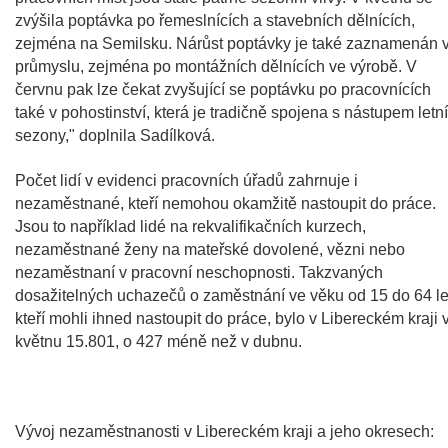
zvýšila poptávka po řemeslnících a stavebních dělnících,
zejména na Semilsku. Nárůst poptávky je také zaznamenán 
průmyslu, zejména po montážních dělnících ve výrobě. V
červnu pak lze čekat zvyšující se poptávku po pracovnících
také v pohostinství, která je tradičně spojena s nástupem letní
sezony," doplnila Sadílková.
Počet lidí v evidenci pracovních úřadů zahrnuje i
nezaměstnané, kteří nemohou okamžitě nastoupit do práce.
Jsou to například lidé na rekvalifikačních kurzech,
nezaměstnané ženy na mateřské dovolené, vězni nebo
nezaměstnaní v pracovní neschopnosti. Takzvaných
dosažitelných uchazečů o zaměstnání ve věku od 15 do 64 le
kteří mohli ihned nastoupit do práce, bylo v Libereckém kraji 
květnu 15.801, o 427 méně než v dubnu.
Vývoj nezaměstnanosti v Libereckém kraji a jeho okresech: