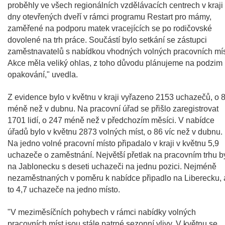
proběhly ve všech regionálních vzdělávacích centrech v kraji
dny otevřených dveří v rámci programu Restart pro mámy,
zaměřené na podporu matek vracejících se po rodičovské
dovolené na trh práce. Součástí bylo setkání se zástupci
zaměstnavatelů s nabídkou vhodných volných pracovních mís
Akce měla veliký ohlas, z toho důvodu plánujeme na podzim
opakování," uvedla.
Z evidence bylo v květnu v kraji vyřazeno 2153 uchazečů, o 
méně než v dubnu. Na pracovní úřad se přišlo zaregistrovat
1701 lidí, o 247 méně než v předchozím měsíci. V nabídce
úřadů bylo v květnu 2873 volných míst, o 86 víc než v dubnu.
Na jedno volné pracovní místo připadalo v kraji v květnu 5,9
uchazeče o zaměstnání. Největší přetlak na pracovním trhu b
na Jablonecku s deseti uchazeči na jednu pozici. Nejméně
nezaměstnaných v poměru k nabídce připadlo na Liberecku, 
to 4,7 uchazeče na jedno místo.
"V meziměsíčních pohybech v rámci nabídky volných
pracovních míst jsou stále patrné sezonní vlivy. V květnu se