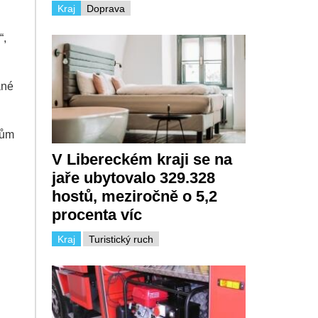
Kraj
Doprava
“,
ané
kům
V Libereckém kraji se na
jaře ubytovalo 329.328
hostů, meziročně o 5,2
procenta víc
Kraj
Turistický ruch