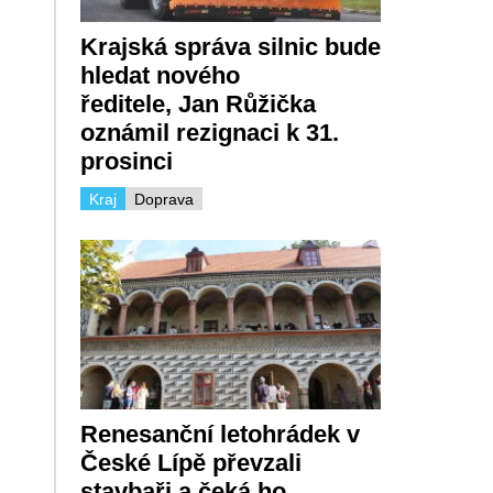
Krajská správa silnic bude
hledat nového
ředitele, Jan Růžička
oznámil rezignaci k 31.
prosinci
Kraj
Doprava
Renesanční letohrádek v
České Lípě převzali
stavbaři a čeká ho