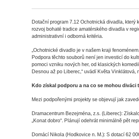
Dotační program 7.12 Ochotnická divadla, který k
rozvoj bohaté tradice amatérského divadla v regi
administrativní i odborná kritéria.
„Ochotnické divadlo je v našem kraji fenoménem, 
Podpora těchto souborů není jen investicí do ku
pomoci vzniku nových her, od klasických komedií 
Desnou až po Liberec,“ uvádí Květa Vinklátová, 
Kdo získal podporu a na co se mohou diváci t
Mezi podpořenými projekty se objevují jak zaved
Dramacentrum Bezejména, z.s. (Liberec): Získal
„Konat dobro“. Plánují odehrát minimálně pět repr
Domácí Nikola (Hodkovice n. M.): S dotací 62 000