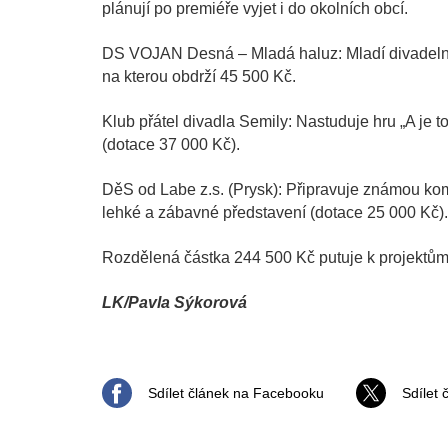
plánují po premiéře vyjet i do okolních obcí.
DS VOJAN Desná – Mladá haluz: Mladí divadelníci
na kterou obdrží 45 500 Kč.
Klub přátel divadla Semily: Nastuduje hru „A je t
(dotace 37 000 Kč).
DěS od Labe z.s. (Prysk): Připravuje známou kom
lehké a zábavné představení (dotace 25 000 Kč).
Rozdělená částka 244 500 Kč putuje k projektům
LK/Pavla Sýkorová
Sdílet článek na Facebooku
Sdílet