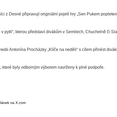
 z Desné připravují originální pojetí hry „Sen Pukem popleten
o v pytli“, kterou představí divákům v Semilech, Chuchelně či Sl
edii Antonína Procházky „Klíče na neděli“ s cílem přinést divá
, které byly odborným výborem navrženy k plné podpoře.
 článek na X.com