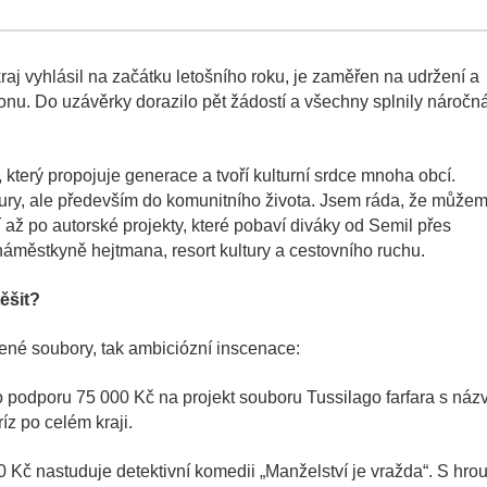
raj vyhlásil na začátku letošního roku, je zaměřen na udržení a
onu. Do uzávěrky dorazilo pět žádostí a všechny splnily náročn
který propojuje generace a tvoří kulturní srdce mnoha obcí.
ltury, ale především do komunitního života. Jsem ráda, že může
až po autorské projekty, které pobaví diváky od Semil přes
náměstkyně hejtmana, resort kultury a cestovního ruchu.
ěšit?
ené soubory, tak ambiciózní inscenace:
o podporu 75 000 Kč na projekt souboru Tussilago farfara s ná
íz po celém kraji.
 Kč nastuduje detektivní komedii „Manželství je vražda“. S hro