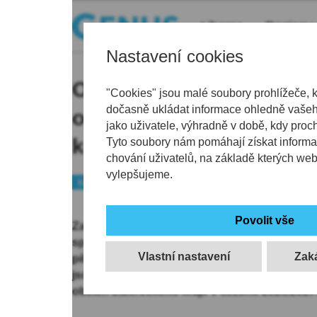
Liberec
Regiony
Nastavení cookies
Opona nahoru: Libereck
"Cookies" jsou malé soubory prohlížeče, 
dočasně ukládat informace ohledně vašeho
ochotnická divadla čtvr
jako uživatele, výhradně v době, kdy proc
korun
Tyto soubory nám pomáhají získat informa
chování uživatelů, na základě kterých we
vylepšujeme.
Kraj
Kultura
Peníze
Zastupitelstvo Libereckého kraje schválilo ro
specializovaného programu na podporu ocho
Vlastní nastavení
pět souborů dospělých z celého regionu si ro
jsou určeny na nastudování nových inscenací 
obcích Libereckého kraje v sezóně 2026/2027