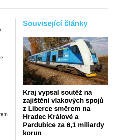
Související články
á
me
Kraj vypsal soutěž na
zajištění vlakových spojů
z Liberce směrem na
zvem
Hradec Králové a
Pardubice za 6,1 miliardy
korun
u