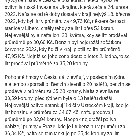
Vývoj cen paliv v Česku v posledních letech výrazně
ovlivnila ruská invaze na Ukrajinu, která začala 24. února
2022. Nafta se od té doby dostala v kraji nejvýš 13. března
2022, kdy byl litr v průměru za 49,73 Kč, některé čerpací
stanice v Liberci chtěly tehdy za litr i přes 52 korun.
Nejlevnější byla nafta loni 28. května, kdy se litr prodával
průměrně po 30,66 Kč. Benzin byl nejdražší začátkem
července 2022, kdy řidiči v kraji platili za litr průměrně
47,95 Kč. Nejníž se jeho cena dostala letos 2. ledna, to se
litr prodával průměrně za 35,20 koruny.
Pohonné hmoty v Česku dál zlevňují, v posledním týdnu
ale tempo zpomalilo. Benzin zlevnil o 20 haléřů, benzin se
prodává v průměru za 35,28 koruny. Nafta zlevnila na
33,59 koruny, před týdnem byla o 13 haléřů dražší.
Nejlevnější paliva natankují řidiči v Ústeckém kraji, kde je
litr benzinu v průměru za 34,67 Kč, naftu prodávají
průměrně po 32,94 koruny. Naopak nejdražší paliva
nabízejí pumpy v Praze, kde je litr benzinu v průměru za
36,34 Kč, nafta se tam tankuje po 35,44 koruny za litr.