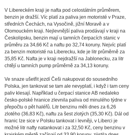
V Libereckém kraji je nafta pod celostátním průměrem,
benzin je dražší. Víc platí za paliva jen motoristé v Praze,
středních Čechách, na Vysočině, jižní Moravě a v
Olomouckém kraji. Nejlevnější paliva prodávají v kraji na
Českolipsku, benzin mají u tamních čerpacích stanic v
průměru za 34,66 Kč a naftu po 32,74 koruny. Nejvíc platí
za benzin motoristé na Liberecku, kde je litr průměrně za
35,85 Kč. Nafta je v kraji nejdražší na Jablonecku, za litr
chtějí u tamních pump průměrně za 34,13 koruny.
Ve snaze ušetřit jezdí Češi nakupovat do sousedního
Polska, jen tankovat se tam ale nevyplatí, i když i tam ceny
paliv klesají. Například u čerpací stanice AB nedaleko
česko-polské hranice zlevnila paliva od minulého týdne v
přepočtu o pět haléřů. Litr benzinu měli dnes za 6,26
zlotého (36,83 Kč), naftu za šest zlotých (35,30 Kč). Dál od
hranic lze sice v Polsku tankovat i levněji, v Liberci je
možné litr nafty natankovat i za 32,50 Kč, ceny benzinu v
krajském městě začínají od 33,90 koruny, zjistila dnes