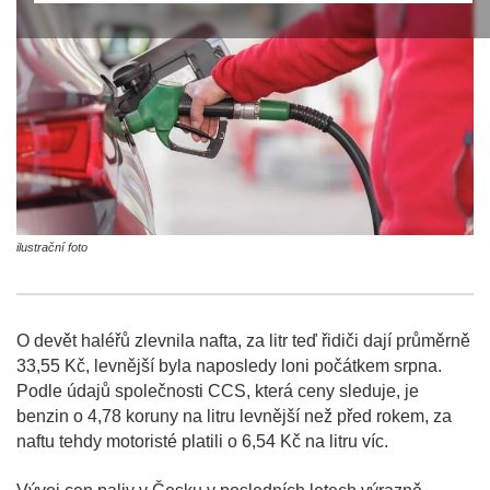
ilustrační foto
O devět haléřů zlevnila nafta, za litr teď řidiči dají průměrně
33,55 Kč, levnější byla naposledy loni počátkem srpna.
Podle údajů společnosti CCS, která ceny sleduje, je
benzin o 4,78 koruny na litru levnější než před rokem, za
naftu tehdy motoristé platili o 6,54 Kč na litru víc.