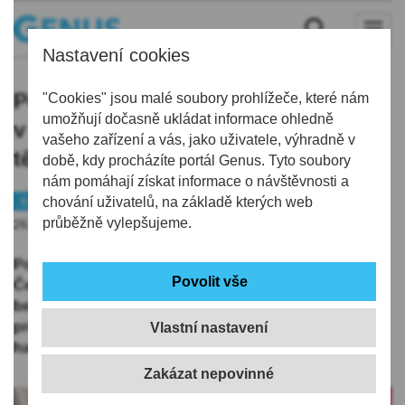
Nastavení cookies
Pohonné hmoty v kraji dál zlevňují,
"Cookies" jsou malé soubory prohlížeče, které nám
umožňují dočasně ukládat informace ohledně
v republikovém srovnání ale patří k
vašeho zařízení a vás, jako uživatele, výhradně v
těm dražším
době, kdy procházíte portál Genus. Tyto soubory
nám pomáhají získat informace o návštěvnosti a
Kraj
chování uživatelů, na základě kterých web
Peníze
průběžně vylepšujeme.
26.09.2024 | 10:16
Pohonné hmoty v Libereckém kraji dál zlevňují, v
Česku ale patří k těm dražším. Litr nejprodávanějšího
benzinu Natural 95 se aktuálně u čerpacích stanic
prodává v průměru za 35,45 Kč, před týdnem byl o 15
Vlastní nastavení
haléřů dražší.