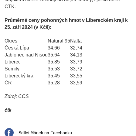
ČTK.
Průměrné ceny pohonných hmot v Libereckém kraji k
25. září 2024 (v Kč/l):
Okres
Natural 95
Nafta
Česká Lípa
34,66
32,74
Jablonec nad Nisou
35,64
34,13
Liberec
35,85
33,79
Semily
35,53
33,72
Liberecký kraj
35,45
33,55
ČR
35,28
33,59
Zdroj: CCS
čtk
Sdílet článek na Facebooku