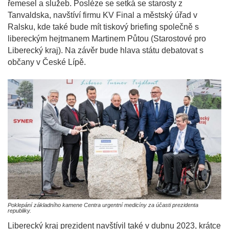
řemesel a služeb. Posléze se setká se starosty z
Tanvaldska, navštíví firmu KV Final a městský úřad v
Ralsku, kde také bude mít tiskový briefing společně s
libereckým hejtmanem Martinem Půtou (Starostové pro
Liberecký kraj). Na závěr bude hlava státu debatovat s
občany v České Lípě.
Poklepání základního kamene Centra urgentní medicíny za účasti prezidenta
republiky.
Liberecký kraj prezident navštívil také v dubnu 2023, krátce