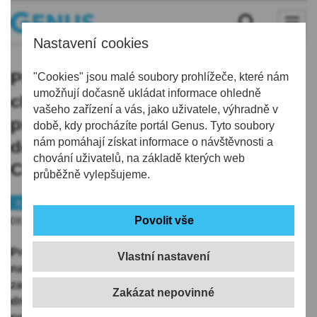
Nastavení cookies
Prezident republiky Petr Pavel s
"Cookies" jsou malé soubory prohlížeče, které nám
umožňují dočasně ukládat informace ohledně
chotí navštíví 10. a 11.
vašeho zařízení a vás, jako uživatele, výhradně v
prosince Liberecký kraj. Podívá se i
době, kdy procházíte portál Genus. Tyto soubory
nám pomáhají získat informace o návštěvnosti a
do Centra vojenské kynologie v
chování uživatelů, na základě kterých web
Chotyni
průběžně vylepšujeme.
Kraj
08.12.2025 | 0:10
Prezident Petr Pavel příští týden ve středu a ve čtvrtek
Vlastní nastavení
navštíví Liberecký kraj. Debatovat bude s libereckými
zastupiteli, se studenty či se starosty na Tanvaldsku. V
dnešním tiskové zprávě to oznámil odbor komunikace