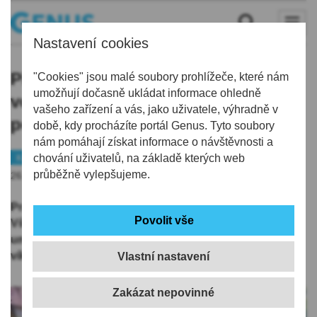
Nastavení cookies
Přichází žhavý víkend. Malá miska
"Cookies" jsou malé soubory prohlížeče, které nám
umožňují dočasně ukládat informace ohledně
vody v suchém městském prostředí
vašeho zařízení a vás, jako uživatele, výhradně v
pomůže divokým zvířatům
době, kdy procházíte portál Genus. Tyto soubory
nám pomáhají získat informace o návštěvnosti a
Kraj
chování uživatelů, na základě kterých web
Počasí
Příroda
průběžně vylepšujeme.
26.06.2026 | 20:02
Pražská zvířecí záchranka vyzývá obyvatele celé ČR.
Všude tam, kde zvířatům není dostupný zdroj vody,
umístěte prosím misku s vodou. Alespoň na tento
víkend!
Vlastní nastavení