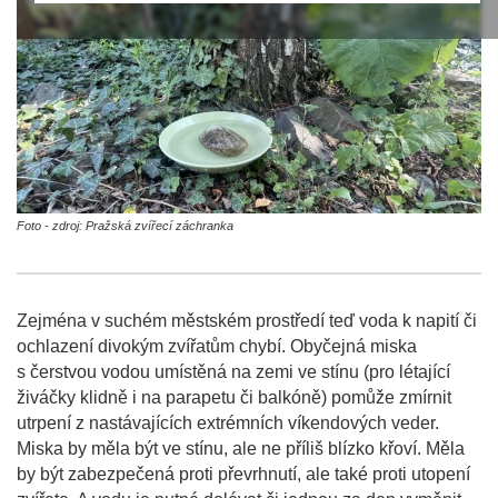
Foto - zdroj: Pražská zvířecí záchranka
Zejména v suchém městském prostředí teď voda k napití či
ochlazení divokým zvířatům chybí. Obyčejná miska
s čerstvou vodou umístěná na zemi ve stínu (pro létající
živáčky klidně i na parapetu či balkóně) pomůže zmírnit
utrpení z nastávajících extrémních víkendových veder.
Miska by měla být ve stínu, ale ne příliš blízko křoví. Měla
by být zabezpečená proti převrhnutí, ale také proti utopení