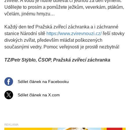
zvířete. A vodu je nutné dolévat či jednou za den vyměnit.
Udělejte to prosím a pomůžete ježkům, veverkám, ptákům,
včelám, jinému hmyzu…
Každý den teď Pražská zvířecí záchranka a i záchranné
stanice Národní sítě
https://www.zvirevnouzi.cz/
řeší stovky
divokých zvířat, především mláďat poškozených
současnými vedry. Pomoc veřejnosti je prostě nezbytná!
TZ/Petr Stýblo, ČSOP, Pražská zvířecí záchranka
Sdílet článek na Facebooku
Sdílet článek na X.com
REKLAMA