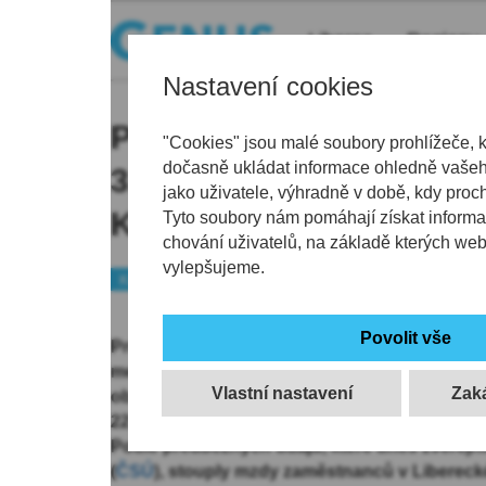
Liberec
Regiony
Nastavení cookies
Průměrná mzda v Libere
"Cookies" jsou malé soubory prohlížeče, 
dočasně ukládat informace ohledně vašeho
3.čtvrtletí stoupla o 5,4
jako uživatele, výhradně v době, kdy proc
Kč. V celé ČR vzrostla 
Tyto soubory nám pomáhají získat informa
chování uživatelů, na základě kterých we
vylepšujeme.
Kraj
Peníze
Průměrná mzda v Libereckém kraji v letošním tř
meziročně o 5,4 procenta na 43.349 korun. Ve
Vlastní nastavení
obdobím loňského roku přibylo zaměstnanců
2217 korun. Po započtení inflace výdělek reáln
Podle předběžných údajů, které dnes zveřejnil
(
ČSÚ
), stouply mzdy zaměstnanců v Libereck