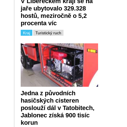
V Libereckém kraji se na
jaře ubytovalo 329.328
hostů, meziročně o 5,2
procenta víc
Kraj
Turistický ruch
Jedna z původních
hasičských cisteren
poslouží dál v Tatobitech,
Jablonec získá 900 tisíc
korun