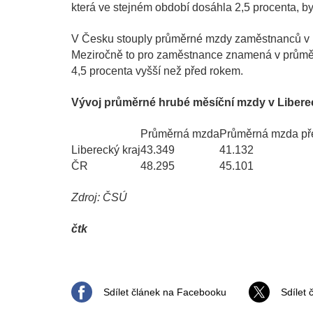
která ve stejném období dosáhla 2,5 procenta, byl 
V Česku stouply průměrné mzdy zaměstnanců v pr
Meziročně to pro zaměstnance znamená v průměru
4,5 procenta vyšší než před rokem.
Vývoj průměrné hrubé měsíční mzdy v Liberec
Průměrná mzda
Průměrná mzda př
Liberecký kraj
43.349
41.132
ČR
48.295
45.101
Zdroj: ČSÚ
čtk
Sdílet článek na Facebooku
Sdílet