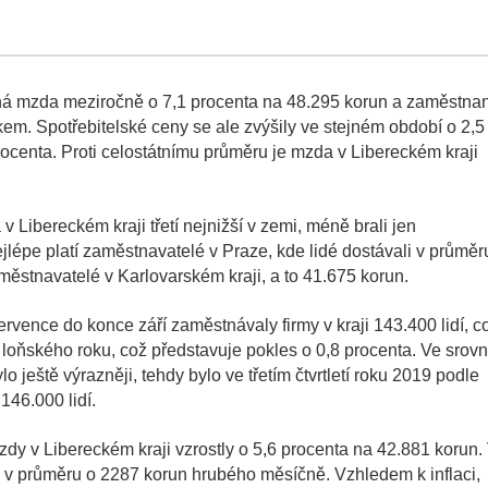
ěrná mzda meziročně o 7,1 procenta na 48.295 korun a zaměstna
em. Spotřebitelské ceny se ale zvýšily ve stejném období o 2,5
rocenta. Proti celostátnímu průměru je mzda v Libereckém kraji
v Libereckém kraji třetí nejnižší v zemi, méně brali jen
lépe platí zaměstnavatelé v Praze, kde lidé dostávali v průměr
městnavatelé v Karlovarském kraji, a to 41.675 korun.
rvence do konce září zaměstnávaly firmy v kraji 143.400 lidí, c
oňského roku, což představuje pokles o 0,8 procenta. Ve srovn
ještě výrazněji, tehdy bylo ve třetím čtvrtletí roku 2019 podle
46.000 lidí.
dy v Libereckém kraji vzrostly o 5,6 procenta na 42.881 korun.
i v průměru o 2287 korun hrubého měsíčně. Vzhledem k inflaci,