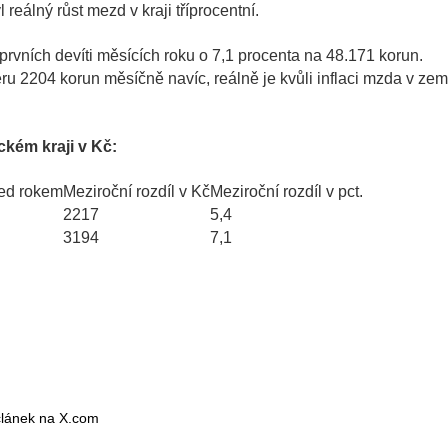
reálný růst mezd v kraji tříprocentní.
vních devíti měsících roku o 7,1 procenta na 48.171 korun.
 2204 korun měsíčně navíc, reálně je kvůli inflaci mzda v zem
kém kraji v Kč:
ed rokem
Meziroční rozdíl v Kč
Meziroční rozdíl v pct.
2217
5,4
3194
7,1
 článek na X.com