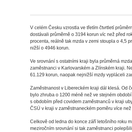
V celém Česku vzrostla ve třetím čtvrtletí prům
dostávali průměrně o 3194 korun víc než před rok
procenta, reálně tak mzda v zemi stoupla o 4,5 p
nižší o 4946 korun.
Ve srovnání s ostatními kraji byla průměrná mzda 
zaměstnanci v Karlovarském a Zlínském kraji. Nej
61.129 korun, naopak nejnižší mzdy vypláceli za
Zaměstnanost v Libereckém kraji dál klesá. Od če
bylo zhruba o 1200 méně než ve stejném období l
s obdobím před covidem zaměstnanců v kraji ubylo 
ČSÚ v kraji v zaměstnaneckém poměru více než 1
Celkově od ledna do konce září letošního roku mz
meziročním srovnání si tak zaměstnanci polepšil