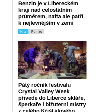
Benzin je v Libereckém
kraji nad celostátním
průměrem, nafta ale patří
k nejlevnějším v zemi
Kraj
Peníze
Pátý ročník festivalu
Crystal Valley Week
přivede do Liberce skláře,
šperkaře i bižuterní mistry
z celého Křišťálového