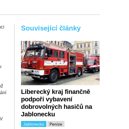
Související články
nci
u
ož
Liberecký kraj finančně
ání
podpoří vybavení
dobrovolných hasičů na
Jablonecku
 V
Jablonecko
Peníze