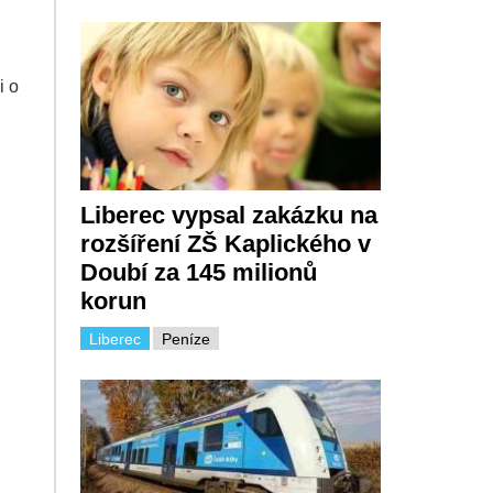
i o
Liberec vypsal zakázku na
rozšíření ZŠ Kaplického v
Doubí za 145 milionů
korun
Liberec
Peníze