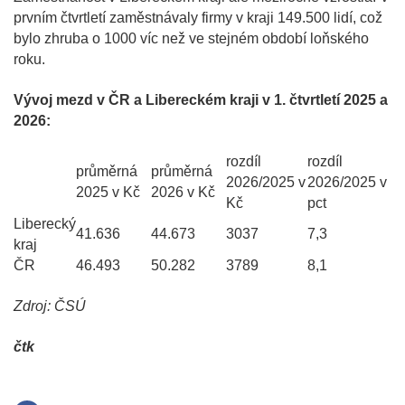
prvním čtvrtletí zaměstnávaly firmy v kraji 149.500 lidí, což
bylo zhruba o 1000 víc než ve stejném období loňského
roku.
Vývoj mezd v ČR a Libereckém kraji v 1. čtvrtletí 2025 a
2026:
rozdíl
rozdíl
průměrná
průměrná
2026/2025 v
2026/2025 v
2025 v Kč
2026 v Kč
Kč
pct
Liberecký
41.636
44.673
3037
7,3
kraj
ČR
46.493
50.282
3789
8,1
Zdroj: ČSÚ
čtk