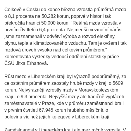
Celkově v Česku do konce března vzrostla průměrná mzda
o 8,1 procenta na 50.282 korun, poprvé v historii tak
překročila hranici 50.000 korun. "Reálná mzda vzrostla v
prvním čtvrtletí o 6,4 procenta. Nejmenší meziroční nárůst
jsme zaznamenali v odvětví výroba a rozvod elektřiny,
plynu, tepla a klimatizovaného vzduchu. Tam je ovšem i tak
mzdová úroveň vysoko nad celkovým průměrem,"
komentovala výsledky vedoucí oddělení statistiky práce
ČSÚ Jitka Erhartová.
Růst mezd v Libereckém kraji byl výrazně podprůměrný, za
celostátním průměrem zaostaly hrubé mzdy v kraji o 5609
korun. Nejvýrazněji vzrostly mzdy v Moravskoslezském
kraji - o 9,3 procenta. Nejvyšší mzdy ale tradičně vypláceli
zaměstnavatelé v Praze, kde v průměru zaměstnanci brali
v prvním čtvrtletí 67.945 korun hrubého měsíčně, o
polovinu víc než jejich kolegové v Libereckém kraji.
Zaměstnanost v Libereckém kraji ale meziročně vzrostla. V