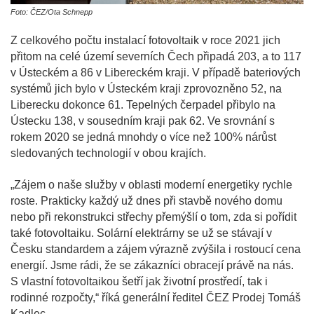
Foto: ČEZ/Ota Schnepp
Z celkového počtu instalací fotovoltaik v roce 2021 jich
přitom na celé území severních Čech připadá 203, a to 117
v Ústeckém a 86 v Libereckém kraji. V případě bateriových
systémů jich bylo v Ústeckém kraji zprovozněno 52, na
Liberecku dokonce 61. Tepelných čerpadel přibylo na
Ústecku 138, v sousedním kraji pak 62. Ve srovnání s
rokem 2020 se jedná mnohdy o více než 100% nárůst
sledovaných technologií v obou krajích.
„Zájem o naše služby v oblasti moderní energetiky rychle
roste. Prakticky každý už dnes při stavbě nového domu
nebo při rekonstrukci střechy přemýšlí o tom, zda si pořídit
také fotovoltaiku. Solární elektrárny se už se stávají v
Česku standardem a zájem výrazně zvýšila i rostoucí cena
energií. Jsme rádi, že se zákazníci obracejí právě na nás.
S vlastní fotovoltaikou šetří jak životní prostředí, tak i
rodinné rozpočty,“ říká generální ředitel ČEZ Prodej Tomáš
Kadlec.