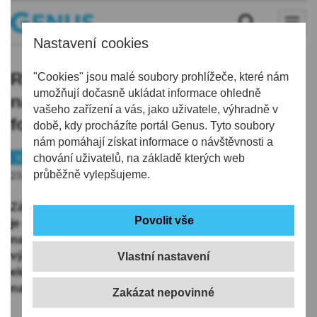
Nastavení cookies
Rostoucí ceny energií vystřelily
"Cookies" jsou malé soubory prohlížeče, které nám
umožňují dočasně ukládat informace ohledně
nahoru zájem o domácí
vašeho zařízení a vás, jako uživatele, výhradně v
fotovoltaiku
době, kdy procházíte portál Genus. Tyto soubory
nám pomáhají získat informace o návštěvnosti a
Kraj
chování uživatelů, na základě kterých web
Životní prostředí
průběžně vylepšujeme.
23.01.2022 | 13:40
Zájem o instalaci střešních fotovoltaických elektráren
je stále na vzestupu. Jen vloni jich ČEZ Prodej
nainstaloval v rámci celé republiky 1 514 o celkovém
výkonu 7,4 MW. Klienti mají zájem zejména o solární
Vlastní nastavení
elektrárny doplněné bateriovými systémy, těch bylo
nainstalováno celkem 939, tedy dvojnásobek.