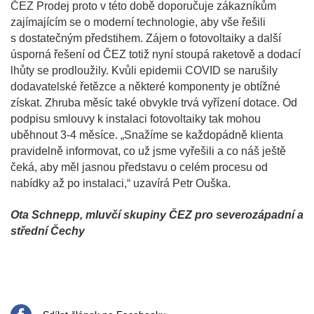
ČEZ Prodej proto v této době doporučuje zákazníkům
zajímajícím se o moderní technologie, aby vše řešili
s dostatečným předstihem. Zájem o fotovoltaiky a další
úsporná řešení od ČEZ totiž nyní stoupá raketově a dodací
lhůty se prodloužily. Kvůli epidemii COVID se narušily
dodavatelské řetězce a některé komponenty je obtížné
získat. Zhruba měsíc také obvykle trvá vyřízení dotace. Od
podpisu smlouvy k instalaci fotovoltaiky tak mohou
uběhnout 3-4 měsíce. „Snažíme se každopádně klienta
pravidelně informovat, co už jsme vyřešili a co náš ještě
čeká, aby měl jasnou představu o celém procesu od
nabídky až po instalaci,“ uzavírá Petr Ouška.
Ota Schnepp, mluvčí skupiny ČEZ pro severozápadní a
střední Čechy