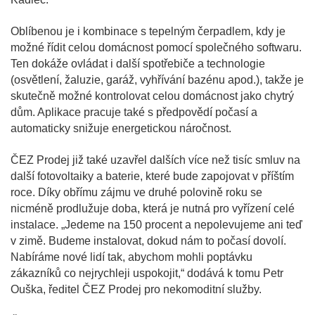
Oblíbenou je i kombinace s tepelným čerpadlem, kdy je
možné řídit celou domácnost pomocí společného softwaru.
Ten dokáže ovládat i další spotřebiče a technologie
(osvětlení, žaluzie, garáž, vyhřívání bazénu apod.), takže je
skutečně možné kontrolovat celou domácnost jako chytrý
dům. Aplikace pracuje také s předpovědí počasí a
automaticky snižuje energetickou náročnost.
ČEZ Prodej již také uzavřel dalších více než tisíc smluv na
další fotovoltaiky a baterie, které bude zapojovat v příštím
roce. Díky obřímu zájmu ve druhé polovině roku se
nicméně prodlužuje doba, která je nutná pro vyřízení celé
instalace. „Jedeme na 150 procent a nepolevujeme ani teď
v zimě. Budeme instalovat, dokud nám to počasí dovolí.
Nabíráme nové lidí tak, abychom mohli poptávku
zákazníků co nejrychleji uspokojit,“ dodává k tomu Petr
Ouška, ředitel ČEZ Prodej pro nekomoditní služby.