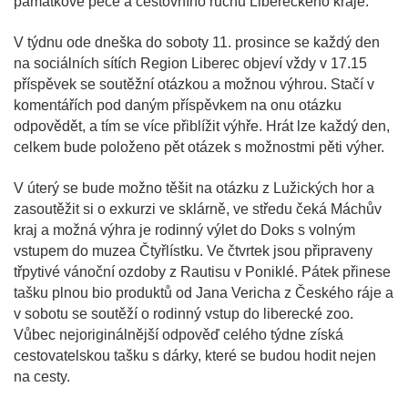
památkové péče a cestovního ruchu Libereckého kraje.
V týdnu ode dneška do soboty 11. prosince se každý den
na sociálních sítích Region Liberec objeví vždy v 17.15
příspěvek se soutěžní otázkou a možnou výhrou. Stačí v
komentářích pod daným příspěvkem na onu otázku
odpovědět, a tím se více přiblížit výhře. Hrát lze každý den,
celkem bude položeno pět otázek s možnostmi pěti výher.
V úterý se bude možno těšit na otázku z Lužických hor a
zasoutěžit si o exkurzi ve sklárně, ve středu čeká Máchův
kraj a možná výhra je rodinný výlet do Doks s volným
vstupem do muzea Čtyřlístku. Ve čtvrtek jsou připraveny
třpytivé vánoční ozdoby z Rautisu v Poniklé. Pátek přinese
tašku plnou bio produktů od Jana Vericha z Českého ráje a
v sobotu se soutěží o rodinný vstup do liberecké zoo.
Vůbec nejoriginálnější odpověď celého týdne získá
cestovatelskou tašku s dárky, které se budou hodit nejen
na cesty.