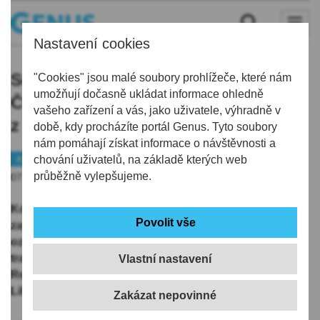
Nastavení cookies
Soutěž s Regionem Liberec:
"Cookies" jsou malé soubory prohlížeče, které nám
umožňují dočasně ukládat informace ohledně
Čtyřlístek zdarma a dobroty
vašeho zařízení a vás, jako uživatele, výhradně v
z Českého ráje
době, kdy procházíte portál Genus. Tyto soubory
nám pomáhají získat informace o návštěvnosti a
Kraj
chování uživatelů, na základě kterých web
Tip
průběžně vylepšujeme.
07.12.2021 | 5:41
Kdo by si nechtěl užívat výlety se svými blízkými na
zajímavá místa se vstupy zdarma nebo získat stylové
ozdoby na vánoční stromek? Tyto možnosti nabízí
tradiční velká vánoční soutěž na sociálních sítích
Vlastní nastavení
Region Liberec, kterou vyhlašuje již poněkolikáté
Liberecký kraj.