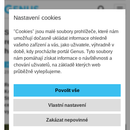
Nastavení cookies
Stavbou roku Libereckého kraje je
"Cookies" jsou malé soubory prohlížeče, které nám
umožňují dočasně ukládat informace ohledně
rekonstrukce roubenky - bývalé
vašeho zařízení a vás, jako uživatele, výhradně v
hájenky v Kryštofově Údolí
době, kdy procházíte portál Genus. Tyto soubory
nám pomáhají získat informace o návštěvnosti a
Kraj
chování uživatelů, na základě kterých web
Architektura
průběžně vylepšujeme.
23.05.2025 | 8:03
Rekonstrukce roubeného domu ze 16. století v
Kryštofově Údolí na Liberecku zvítězila v soutěži o
Stavbu roku Libereckého kraje. Stavba získala hlavní
cenu, která od roku 2019 nese jméno autora hotelu a
Vlastní nastavení
vysílače Ještěd, architekta Karla Hubáčka.