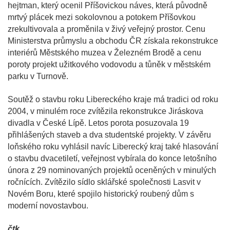
hejtman, který ocenil Příšovickou náves, která původně
mrtvý plácek mezi sokolovnou a potokem Příšovkou
zrekultivovala a proměnila v živý veřejný prostor. Cenu
Ministerstva průmyslu a obchodu ČR získala rekonstrukce
interiérů Městského muzea v Železném Brodě a cenu
poroty projekt užitkového vodovodu a tůněk v městském
parku v Turnově.
Soutěž o stavbu roku Libereckého kraje má tradici od roku
2004, v minulém roce zvítězila rekonstrukce Jiráskova
divadla v České Lípě. Letos porota posuzovala 19
přihlášených staveb a dva studentské projekty. V závěru
loňského roku vyhlásil navíc Liberecký kraj také hlasování
o stavbu dvacetiletí, veřejnost vybírala do konce letošního
února z 29 nominovaných projektů oceněných v minulých
ročnících. Zvítězilo sídlo sklářské společnosti Lasvit v
Novém Boru, které spojilo historický roubený dům s
moderní novostavbou.
čtk