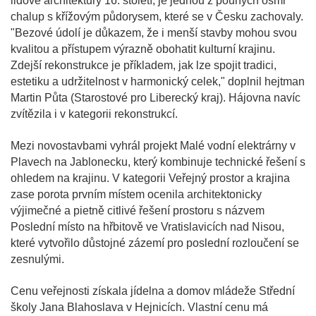
lidové architektury 16. století, je jednou z pouhých osmi
chalup s křížovým půdorysem, které se v Česku zachovaly.
"Bezové údolí je důkazem, že i menší stavby mohou svou
kvalitou a přístupem výrazně obohatit kulturní krajinu.
Zdejší rekonstrukce je příkladem, jak lze spojit tradici,
estetiku a udržitelnost v harmonický celek," doplnil hejtman
Martin Půta (Starostové pro Liberecký kraj). Hájovna navíc
zvítězila i v kategorii rekonstrukcí.
Mezi novostavbami vyhrál projekt Malé vodní elektrárny v
Plavech na Jablonecku, který kombinuje technické řešení s
ohledem na krajinu. V kategorii Veřejný prostor a krajina
zase porota prvním místem ocenila architektonicky
výjimečné a pietně citlivé řešení prostoru s názvem
Poslední místo na hřbitově ve Vratislavicích nad Nisou,
které vytvořilo důstojné zázemí pro poslední rozloučení se
zesnulými.
Cenu veřejnosti získala jídelna a domov mládeže Střední
školy Jana Blahoslava v Hejnicích. Vlastní cenu má