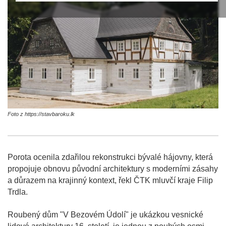
Foto z https://stavbaroku.lk
Porota ocenila zdařilou rekonstrukci bývalé hájovny, která
propojuje obnovu původní architektury s moderními zásahy
a důrazem na krajinný kontext, řekl ČTK mluvčí kraje Filip
Trdla.
Roubený dům "V Bezovém Údolí" je ukázkou vesnické