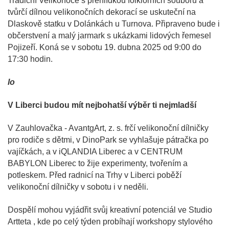
Tradiční Velikonoce s přehlídkou folklórních souborů a
tvůrčí dílnou velikonočních dekorací se uskuteční na
Dlaskově statku v Dolánkách u Turnova. Připraveno bude i
občerstvení a malý jarmark s ukázkami lidových řemesel
Pojizeří. Koná se v sobotu 19. dubna 2025 od 9:00 do
17:30 hodin.
lo
V Liberci budou mít nejbohatší výběr ti nejmladší
V Zauhlovačka - AvantgArt, z. s. frčí velikonoční dílničky
pro rodiče s dětmi, v DinoPark se vyhlašuje pátračka po
vajíčkách, a v iQLANDIA Liberec a v CENTRUM
BABYLON Liberec to žije experimenty, tvořením a
potleskem. Před radnicí na Trhy v Liberci poběží
velikonoční dílničky v sobotu i v neděli.
Dospělí mohou vyjádřit svůj kreativní potenciál ve Studio
Artteta , kde po celý týden probíhají workshopy stylového