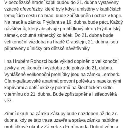
V bezdězské hradní kapli budou do 21. dubna vystaveny
vzácné dřevořezby, které byly kdysi umístěny v kapličkách
lemujících cestu na hrad, bude zpřístupněn i ochoz v kapli.
Na hradě a zámku Frýdlant se 19. dubna bude péct. Každý
návštěvník, který absolvuje prohlídkový okruh Frýdlantský
zámek, ochutná zámecký koláček. Do 21. dubna bude
velikonoční výzdoba na hradě Grabštejn, 21. dubna jsou
připraveny dílničky pro dětské návštěvníky.
I na Hrubém Rohozci bude výklad doplněn o velikonoční
zvyky a velikonoční výzdoba zde potrvá do 21. dubna.
Vyhlášené velikonoční prohlídky jsou na zámku Lemberk.
Clam-gallasovské apartmá provoní polévka s nasekanými
kopřivami a další ukázky pokrmů na šlechtickém sídle
v termínu do 21. dubna. Bude zpřístupněna i středověká
věž.
Zimní okruh na zámku Zákupy bude nazdoben až do 27.
dubna, kdy se tato trasa uzavře a správa zámku nabídne
prohlídkové okruhy Zámek za Ferdinanda Dobrotivého a