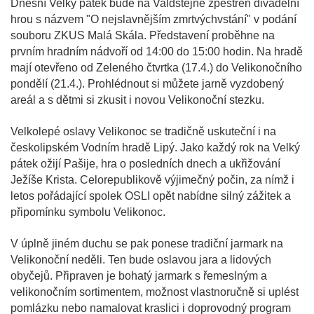
Dnešní Velký pátek bude na Valdštejně zpestřen divadelní
hrou s názvem "O nejslavnějším zmrtvýchvstání" v podání
souboru ZKUS Malá Skála. Představení proběhne na
prvním hradním nádvoří od 14:00 do 15:00 hodin. Na hradě
mají otevřeno od Zeleného čtvrtka (17.4.) do Velikonočního
pondělí (21.4.). Prohlédnout si můžete jarně vyzdobený
areál a s dětmi si zkusit i novou Velikonoční stezku.
Velkolepé oslavy Velikonoc se tradičně uskuteční i na
českolipském Vodním hradě Lipý. Jako každý rok na Velký
pátek ožijí Pašije, hra o posledních dnech a ukřižování
Ježíše Krista. Celorepublikově výjimečný počin, za nímž i
letos pořádající spolek OSLI opět nabídne silný zážitek a
připomínku symbolu Velikonoc.
V úplně jiném duchu se pak ponese tradiční jarmark na
Velikonoční neděli. Ten bude oslavou jara a lidových
obyčejů. Připraven je bohatý jarmark s řemeslným a
velikonočním sortimentem, možnost vlastnoručně si uplést
pomlázku nebo namalovat kraslici i doprovodný program