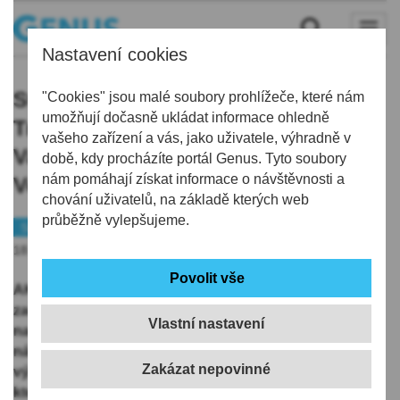
Nastavení cookies
Svátky jara ve všech koutech kraje:
"Cookies" jsou malé soubory prohlížeče, které nám
umožňují dočasně ukládat informace ohledně
Tradice na Dlaskově statku,
vašeho zařízení a vás, jako uživatele, výhradně v
Valdštejn připravil novou
době, kdy procházíte portál Genus. Tyto soubory
nám pomáhají získat informace o návštěvnosti a
Velikonoční stezku
chování uživatelů, na základě kterých web
průběžně vylepšujeme.
Sváteční čas
Tip
18.04.2025 | 5:00
AKTUALIZOVÁNO: Velikonoční volno, které dnes
začíná Velkým pátkem, oživí státní i další památky
Vlastní nastavení
nacházející se v regionu. Na řadě objektů čeká
návštěvníky tematická výzdoba a také průvodcovský
výklad bude doplněn o povídání o tradicích a zvycích,
které se vztahují k Velikonocům. Otevřeno je už od