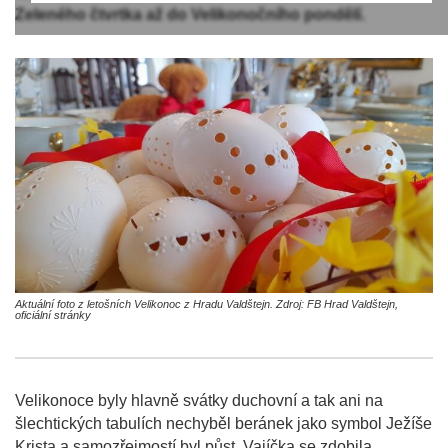
Zeleného čtvrtka až do Velikonočního pondělí.
Aktuální foto z letošních Velikonoc z Hradu Valdštejn. Zdroj: FB Hrad Valdštejn,
oficiální stránky
Velikonoce byly hlavně svátky duchovní a tak ani na
šlechtických tabulích nechyběl beránek jako symbol Ježíše
Krista a samozřejmostí byl půst. Vajíčka se zdobila