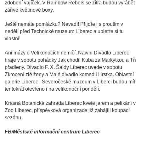
zdobení vajíček. V Rainbow Rebels se zítra budou vyrábět
zářivé květinové boxy.
Ještě nemáte pomlázku? Nevadí! Přijďte i s proutím v
neděli před Technické muzeum Liberec a upleťte si tu
vlastní!
Ani múzy o Velikonocích nemlčí. Naivni Divadlo Liberec
hraje v sobotu pohádky Jak chodil Kuba za Markytkou a Tři
přadleny. Divadlo F. X. Šaldy Liberec uvede v sobotu
Zkrocení zlé ženy a Malé divadlo komedii Hrstka. Oblastní
galerie Liberec i Severočeské muzeum v Liberci budou mít
tentokrát otevřeno i na velikonoční pondělí.
Krásná Botanická zahrada Liberec kvete jarem a pelikáni v
Zoo Liberec, příspěvková organizace již zahájili koupací
sezónu.
FB/Městské informační centrum Liberec