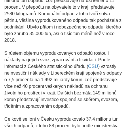
milionu tun odpadu, což představuje nárůst téměř o 11
procent. V přepočtu na obyvatele to v kraji představuje
2580 kilogramů. Komunální odpad z toho tvoří sotva
pětinu, většina vyprodukovaného odpadu tak pocházela z
podnikání. Ubylo přitom i nebezpečného odpadu, kterého
bylo zhruba 85.000 tun, asi o tisíc tun méně než v roce
2018.
S růstem objemu vyprodukovaných odpadů rostou i
náklady na jejich svoz, zpracování a likvidaci. Podle
informací z Českého statistického úřadu (
ČSÚ
) vzrostly
neinvestiční náklady v Libereckém kraji spojené s odpady
o 7,5 procenta na 1,492 miliardy korun, což představuje
více než 40 procent veškerých nákladů na ochranu
životního prostředí v kraji. Dalších bezmála 149 milionů
korun představují investice spojené se sběrem, svozem,
tříděním a zpracováním odpadů.
Celkově se loni v Česku vyprodukovalo 37,4 milionu tun
všech odpadů, z toho 88 procent bylo podle ministerstva