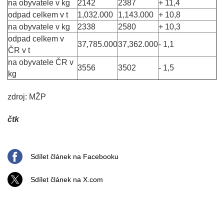
na obyvatele v kg
2142
2387
+ 11,4
odpad celkem v t
1,032.000
1,143.000
+ 10,8
na obyvatele v kg
2338
2580
+ 10,3
odpad celkem v
37,785.000
37,362.000
- 1,1
ČR v t
na obyvatele ČR v
3556
3502
- 1,5
kg
zdroj: MŽP
čtk
Sdílet článek na Facebooku
Sdílet článek na X.com