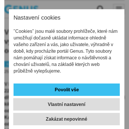
Nastavení cookies
V Libereckém kraji se loni
"Cookies" jsou malé soubory prohlížeče, které nám
umožňují dočasně ukládat informace ohledně
vyprodukovalo méně komunálního
vašeho zařízení a vás, jako uživatele, výhradně v
odpadu, 515 kilogramů na hlavu
době, kdy procházíte portál Genus. Tyto soubory
nám pomáhají získat informace o návštěvnosti a
Kraj
chování uživatelů, na základě kterých web
průběžně vylepšujeme.
25.11.2020 | 16:31
V Libereckém kraji vyprodukovaly loni domácnosti
228.000 tun odpadu, to je o tři procenta méně než o rok
dříve. V přepočtu na obyvatele je to 515 kilogramů, o 18
kilogramů méně než předloni. Méně komunálního
Vlastní nastavení
odpadu v přepočtu na obyvatele vyprodukovali jen v
Karlovarském kraji, snížení objemu komunálního
odpadu zaznamenali také v Olomouckém kraji.