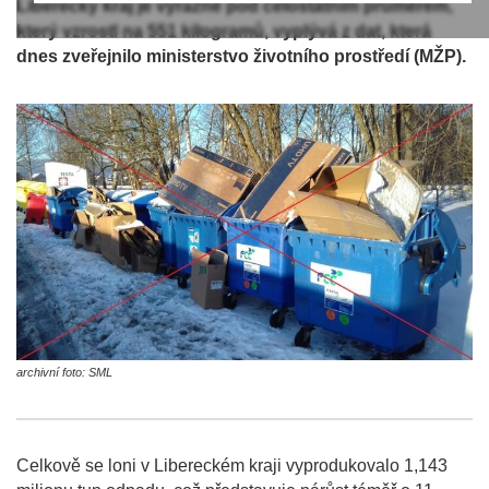
Liberecký kraj je výrazně pod celostátním průměrem,
který vzrostl na 551 kilogramů, vyplývá z dat, která
dnes zveřejnilo ministerstvo životního prostředí (MŽP).
archivní foto: SML
Celkově se loni v Libereckém kraji vyprodukovalo 1,143