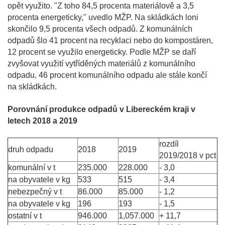
opět využito. "Z toho 84,5 procenta materiálově a 3,5
procenta energeticky," uvedlo MŽP. Na skládkách loni
skončilo 9,5 procenta všech odpadů. Z komunálních
odpadů šlo 41 procent na recyklaci nebo do kompostáren,
12 procent se využilo energeticky. Podle MŽP se daří
zvyšovat využití vytříděných materiálů z komunálního
odpadu, 46 procent komunálního odpadu ale stále končí
na skládkách.
Porovnání produkce odpadů v Libereckém kraji v
letech 2018 a 2019
rozdíl
druh odpadu
2018
2019
2019/2018 v pct
komunální v t
235.000
228.000
- 3,0
na obyvatele v kg
533
515
- 3,4
nebezpečný v t
86.000
85.000
- 1,2
na obyvatele v kg
196
193
- 1,5
ostatní v t
946.000
1,057.000
+ 11,7