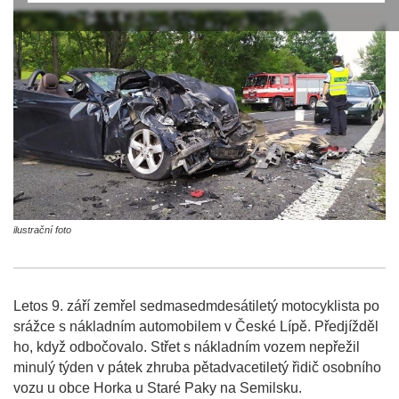
ilustrační foto
Letos 9. září zemřel sedmasedmdesátiletý motocyklista po
srážce s nákladním automobilem v České Lípě. Předjížděl
ho, když odbočovalo. Střet s nákladním vozem nepřežil
minulý týden v pátek zhruba pětadvacetiletý řidič osobního
vozu u obce Horka u Staré Paky na Semilsku.