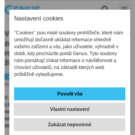
Nastavení cookies
V září na silnicích v Libereckém kraji
"Cookies" jsou malé soubory prohlížeče, které nám
umožňují dočasně ukládat informace ohledně
zemřeli tři lidé, loni dva. Od začátku
vašeho zařízení a vás, jako uživatele, výhradně v
roku už na silnicích vyhaslo 13
době, kdy procházíte portál Genus. Tyto soubory
nám pomáhají získat informace o návštěvnosti a
životů
chování uživatelů, na základě kterých web
průběžně vylepšujeme.
Kraj
01.10.2021 | 11:11
V září zemřeli při dopravních nehodách na silnicích v
Libereckém kraji tři lidé, loni dva. Od začátku roku si
Vlastní nastavení
nehody v kraji vyžádaly 13 životů, loni za prvních devět
měsíců roku zemřelo 12 lidí. Vyplývá to z předběžných
statistik dopravní policie a informací ČTK.