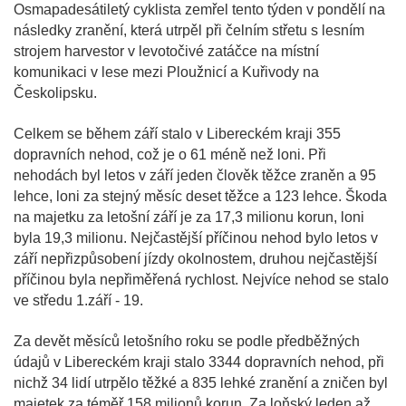
Osmapadesátiletý cyklista zemřel tento týden v pondělí na
následky zranění, která utrpěl při čelním střetu s lesním
strojem harvestor v levotočivé zatáčce na místní
komunikaci v lese mezi Ploužnicí a Kuřivody na
Českolipsku.
Celkem se během září stalo v Libereckém kraji 355
dopravních nehod, což je o 61 méně než loni. Při
nehodách byl letos v září jeden člověk těžce zraněn a 95
lehce, loni za stejný měsíc deset těžce a 123 lehce. Škoda
na majetku za letošní září je za 17,3 milionu korun, loni
byla 19,3 milionu. Nejčastější příčinou nehod bylo letos v
září nepřizpůsobení jízdy okolnostem, druhou nejčastější
příčinou byla nepřiměřená rychlost. Nejvíce nehod se stalo
ve středu 1.září - 19.
Za devět měsíců letošního roku se podle předběžných
údajů v Libereckém kraji stalo 3344 dopravních nehod, při
nichž 34 lidí utrpělo těžké a 835 lehké zranění a zničen byl
majetek za téměř 158 milionů korun. Za loňský leden až