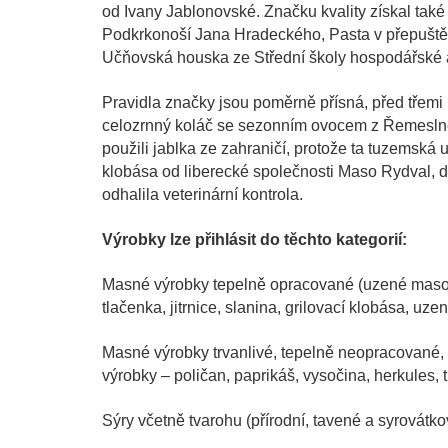
od Ivany Jablonovské. Značku kvality získal také
Podkrkonoší Jana Hradeckého, Pasta v přepušt
Učňovská houska ze Střední školy hospodářské a
Pravidla značky jsou poměrně přísná, před třemi le
celozrnný koláč se sezonním ovocem z Řemeslné
použili jablka ze zahraničí, protože ta tuzemská u
klobása od liberecké společnosti Maso Rydval, 
odhalila veterinární kontrola.
Výrobky lze přihlásit do těchto kategorií:
Masné výrobky tepelně opracované (uzené maso,
tlačenka, jitrnice, slanina, grilovací klobása, uze
Masné výrobky trvanlivé, tepelně neopracované,
výrobky – poličan, paprikáš, vysočina, herkules, 
Sýry včetně tvarohu (přírodní, tavené a syrovátko