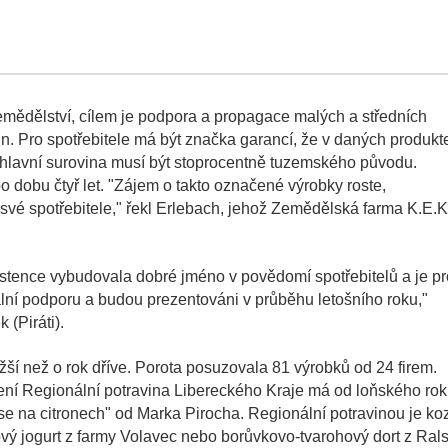
zemědělství, cílem je podpora a propagace malých a středních
in. Pro spotřebitele má být značka garancí, že v daných produkt
 hlavní surovina musí být stoprocentně tuzemského původu.
dobu čtyř let. "Zájem o takto označené výrobky roste,
své spotřebitele," řekl Erlebach, jehož Zemědělská farma K.E.K
xistence vybudovala dobré jméno v povědomí spotřebitelů a je pr
ální podporu a budou prezentováni v průběhu letošního roku,"
 (Piráti).
ší než o rok dříve. Porota posuzovala 81 výrobků od 24 firem.
čení Regionální potravina Libereckého Kraje má od loňského ro
se na citronech" od Marka Pirocha. Regionální potravinou je koz
vý jogurt z farmy Volavec nebo borůvkovo-tvarohový dort z Ral