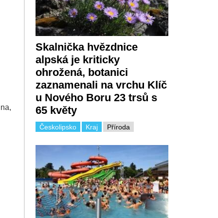
Skalnička hvězdnice
alpská je kriticky
ohrožená, botanici
zaznamenali na vrchu Klíč
u Nového Boru 23 trsů s
ina,
65 květy
Českolipsko
Kraj
Příroda