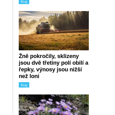
Kraj
Žně pokročily, sklizeny
jsou dvě třetiny polí obilí a
řepky, výnosy jsou nižší
než loni
Kraj