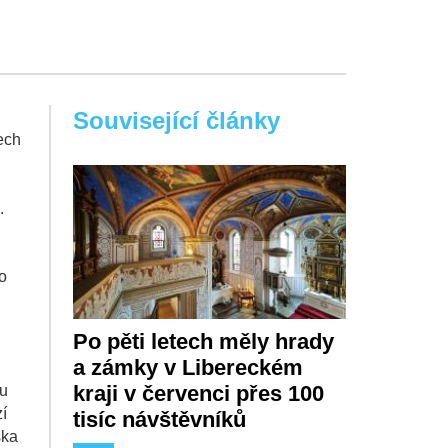
Související články
ech
.
o
Po pěti letech měly hrady
a zámky v Libereckém
kraji v červenci přes 100
ku
í
tisíc návštěvníků
ska