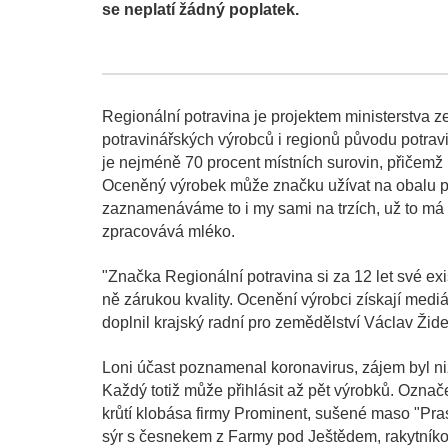
se neplatí žádný poplatek.
Regionální potravina je projektem ministerstva 
potravinářských výrobců i regionů původu potrav
je nejméně 70 procent místních surovin, přičemž
Oceněný výrobek může značku užívat na obalu po 
zaznamenáváme to i my sami na trzích, už to má 
zpracovává mléko.
"Značka Regionální potravina si za 12 let své e
ně zárukou kvality. Ocenění výrobci získají medi
doplnil krajský radní pro zemědělství Václav Židek
Loni účast poznamenal koronavirus, zájem byl niž
Každý totiž může přihlásit až pět výrobků. Ozna
krůtí klobása firmy Prominent, sušené maso "Pra
sýr s česnekem z Farmy pod Ještědem, rakytníko