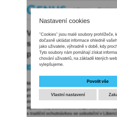
Liberec
Regiony
Nastavení cookies
Výrobci z kraje se moho
"Cookies" jsou malé soubory prohlížeče, 
dočasně ukládat informace ohledně vašeho
soutěže Regionální potr
jako uživatele, výhradně v době, kdy proc
přihlášek končí už 25. 
Tyto soubory nám pomáhají získat informa
chování uživatelů, na základě kterých we
vylepšujeme.
Kraj
Výzva
Malí a střední výrobci v Libereckém kraji se 
prestižní značku Regionální potravina. V leto
Vlastní nastavení
podvanácté. Soutěží se v devíti kategoriích, 
do 25. května, řekl dnes ČTK Robert Erlebach
agrární rady Libereckého kraje. Slavnostní 
s tradiční ochutnávkou se uskuteční v Liberci 