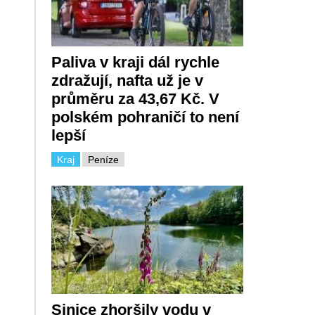
Paliva v kraji dál rychle
zdražují, nafta už je v
průměru za 43,67 Kč. V
polském pohraničí to není
lepší
Kraj
Peníze
Sinice zhoršily vodu v