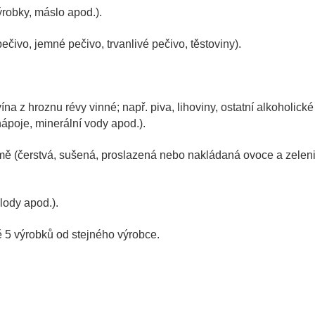
robky, máslo apod.).
čivo, jemné pečivo, trvanlivé pečivo, těstoviny).
na z hroznu révy vinné; např. piva, lihoviny, ostatní alkoholické
ápoje, minerální vody apod.).
mě (čerstvá, sušená, proslazená nebo nakládaná ovoce a zelen
lody apod.).
 5 výrobků od stejného výrobce.