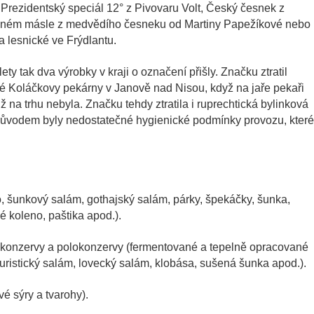
 Prezidentský speciál 12° z Pivovaru Volt, Český česnek z
ěném másle z medvědího česneku od Martiny Papežíkové nebo
 lesnické ve Frýdlantu.
ty tak dva výrobky v kraji o označení přišly. Značku ztratil
 Koláčkovy pekárny v Janově nad Nisou, když na jaře pekaři
ž na trhu nebyla. Značku tehdy ztratila i ruprechtická bylinková
důvodem byly nedostatečné hygienické podmínky provozu, které
 šunkový salám, gothajský salám, párky, špekáčky, šunka,
né koleno, paštika apod.).
 konzervy a polokonzervy (fermentované a tepelně opracované
turistický salám, lovecký salám, klobása, sušená šunka apod.).
vé sýry a tvarohy).