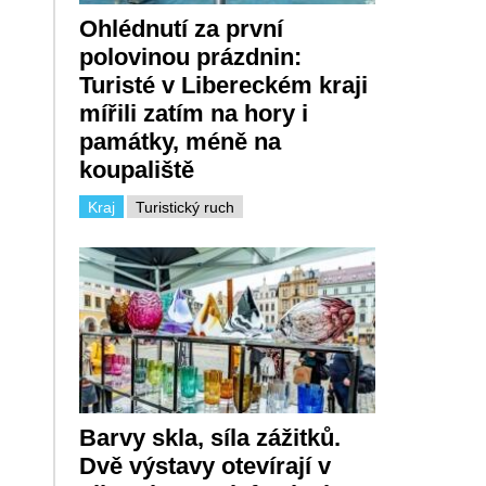
Ohlédnutí za první
polovinou prázdnin:
Turisté v Libereckém kraji
mířili zatím na hory i
památky, méně na
koupaliště
Kraj
Turistický ruch
Barvy skla, síla zážitků.
Dvě výstavy otevírají v