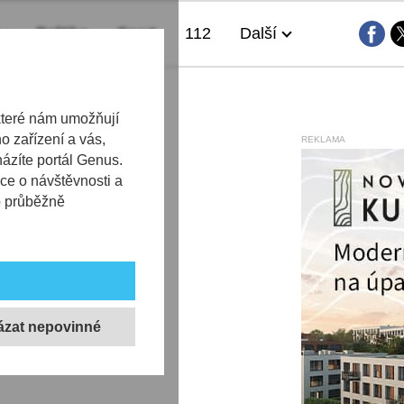
Politika
Sport
112
Další
které nám umožňují
 zařízení a vás,
REKLAMA
házíte portál Genus.
ce o návštěvnosti a
b průběžně