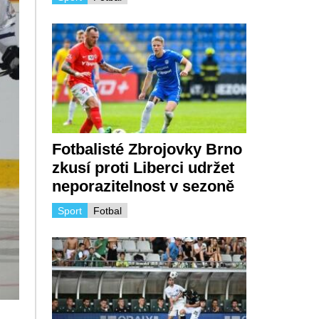
Fotbalisté Zbrojovky Brno
zkusí proti Liberci udržet
neporazitelnost v sezoně
Sport
Fotbal