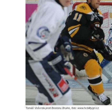
Tomáš Vošvrda proti Bostonu Bruins, foto: www.hcbilitygri.cz