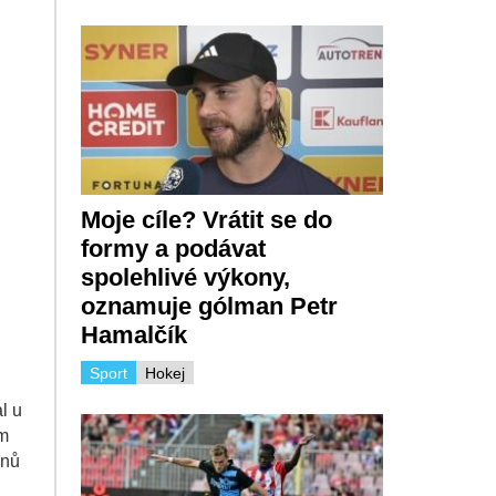
Moje cíle? Vrátit se do
formy a podávat
spolehlivé výkony,
oznamuje gólman Petr
Hamalčík
Sport
Hokej
l u
ým
onů