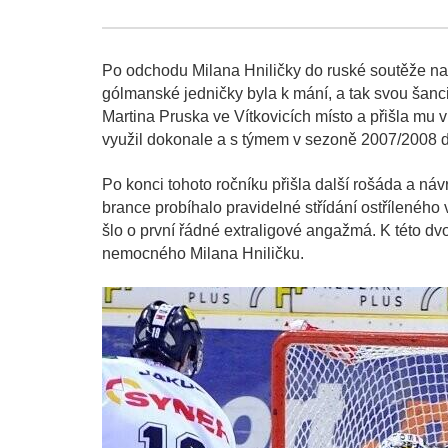
Po odchodu Milana Hniličky do ruské soutěže nas
gólmanské jedničky byla k mání, a tak svou šanc
Martina Pruska ve Vítkovicích místo a přišla mu 
využil dokonale a s týmem v sezoně 2007/2008 do
Po konci tohoto ročníku přišla další rošáda a náv
brance probíhalo pravidelné střídání ostříleného
šlo o první řádné extraligové angažmá. K této dvo
nemocného Milana Hniličku.