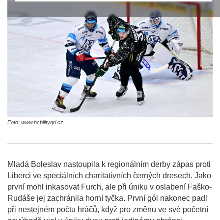
Foto: www.hcbilitygri.cz
Mladá Boleslav nastoupila k regionálním derby zápas proti
Liberci ve speciálních charitativních černých dresech. Jako
první mohl inkasovat Furch, ale při úniku v oslabení Faško-
Rudáše jej zachránila horní tyčka. První gól nakonec padl
při nestejném počtu hráčů, když pro změnu ve své početní