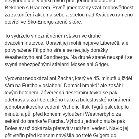
nevýhodě ujel v úniku dvou proti jedinému obránci
Rekonen s Hradcem. Prvně jmenovaný vzal zodpovědnost
za zakončení akce na sebe a střelou nad Kváčovo rameno
otevřel ve Ško-Energo areně skóre.
To vydrželo v nezměněném stavu i ve druhé
dvacetiminutovce. Upravit jej mohli nejprve Liberečtí, ale
po vyražené Filippiho střele se neujaly dorážky
Weatherbyho ani Sandberga. Na druhé straně neuspěli se
svými nebezpečnými střelami Moses ani Gríger.
Vyrovnat nedokázal ani Zachar, který ve 45. minutě ujížděl
sám na Furcha v oslabení. Domácí brankář ale zasáhl
levým betonem. Závěrečná desetiminutovka se pak
odehrávala za libereckého tlaku a boleslavského bránění
jednobrankového vedení. Vrcholící tlak Tygrů pak otupilo
minutu a půl před koncem vyloučení Weatherbyho za
sekání do brankáře Furcha. Výhodu jednoho muže pak
Boleslav už dokázala přetavit v udržení vedení. Navíc jej
pět vteřin před koncem navýšila po trefě Grígera do