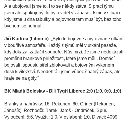
Ale ubojovali jsme to. I to se někdy stává. S prací týmu
jsem ale spokojený, to bylo vidět v zápase. Jsme v situaci,
kdy jsme u dna tabulky a bojovnost tam musí být, bez toho
bychom se nehnuli."
Jiří Kudrna (Liberec):
„Bylo to bojovné a vyrovnané utkání
v bouřlivé atmosféře. Každý z týmů měl v utkání pasáže,
kdy dokázal zatlačit soupeře. Nás mrzí, že jsme nedokázali
proměnit brankové příležitosti, které jsme měli. Domácí
bojovali, spoustu střel zblokovali a bojovným výkonem
došli k vítězství. Neodehráli jsme vůbec špatný zápas, ale
hraje se na góly."
BK Mladá Boleslav - Bílí Tygři Liberec 2:0 (1:0, 0:0, 1:0)
Branky a nahrávky: 16. Rekonen, 60. Gríger (Rekonen,
Jánošík). Rozhodčí: Barek, Jaroš - Ondráček, Špůr.
Vyloučení: 5:6. Využití: 1:0. V oslabení: 1:0. Diváci: 4099.