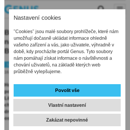
Nastavení cookies
Bílí Tygři vyšli v derby střelecky
"Cookies" jsou malé soubory prohlížeče, které nám
umožňují dočasně ukládat informace ohledně
naprázdno, výhru slaví Mladá
vašeho zařízení a vás, jako uživatele, výhradně v
Boleslav
době, kdy procházíte portál Genus. Tyto soubory
nám pomáhají získat informace o návštěvnosti a
Sport
chování uživatelů, na základě kterých web
Hokej
průběžně vylepšujeme.
16.11.2025 | 19:03
Hokejisté Mladé Boleslavi vyhráli i druhý domácí zápas
pod vedením kouče Miloslava Hořavy, když porazili
Liberec 2:0. Brankář Dominik Furch, jenž byl patronem
charitativního zápasu, udržel čisté konto a připsal si
Vlastní nastavení
druhou nulu v sezoně. Opět proti Liberci. Stylově tím
oslavil svůj čtyřstý extraligový start.