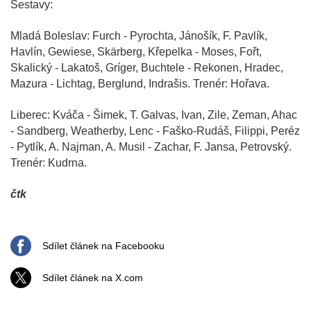
Sestavy:
Mladá Boleslav: Furch - Pyrochta, Jánošík, F. Pavlík,
Havlín, Gewiese, Skärberg, Křepelka - Moses, Fořt,
Skalický - Lakatoš, Gríger, Buchtele - Rekonen, Hradec,
Mazura - Lichtag, Berglund, Indrašis. Trenér: Hořava.
Liberec: Kváča - Šimek, T. Galvas, Ivan, Zile, Zeman, Ahac
- Sandberg, Weatherby, Lenc - Faško-Rudáš, Filippi, Peréz
- Pytlík, A. Najman, A. Musil - Zachar, F. Jansa, Petrovský.
Trenér: Kudrna.
čtk
Sdílet článek na Facebooku
Sdílet článek na X.com