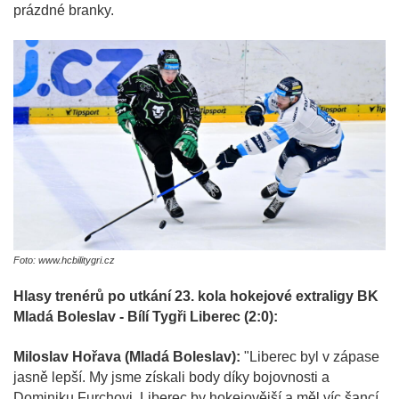
prázdné branky.
Foto: www.hcbilitygri.cz
Hlasy trenérů po utkání 23. kola hokejové extraligy BK
Mladá Boleslav - Bílí Tygři Liberec (2:0):
Miloslav Hořava (Mladá Boleslav):
"Liberec byl v zápase
jasně lepší. My jsme získali body díky bojovnosti a
Dominiku Furchovi. Liberec by hokejovější a měl víc šancí.