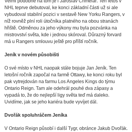
Velmi podobně na tom je i Jaroslav Chmelař. Ten letos v
NHL teprve debutoval, ke konci základní části už si ale
vybudoval stabilní pozici v sestavě New Yorku Rangers, v
níž rovněž plní roli útočníka platného na obou stranách
hřiště. Odměnou za jeho výkony mu byla pozvánka na
mistrovství světa, kde i jednou skóroval. Důrazný forvard
má u Rangers smlouvu ještě pro příští ročník.
Jeník v novém působišti
O své místo v NHL naopak stále bojuje Jan Jeník. Ten
letošní ročník započal na farmě Ottawy, ke konci roku byl
pak vytrejdován na farmu Los Angeles Kings do týmu
Ontario Reign. Tam ale odehrál pouhé dva zápasy a
vypadá to, že do nejlepší ligy světa teď má daleko.
Uvidíme, jak se jeho kariéra bude vyvíjet dál.
Dvořák spoluhráčem Jeníka
V Ontario Reign působí i další Tygr, obránce Jakub Dvořák.