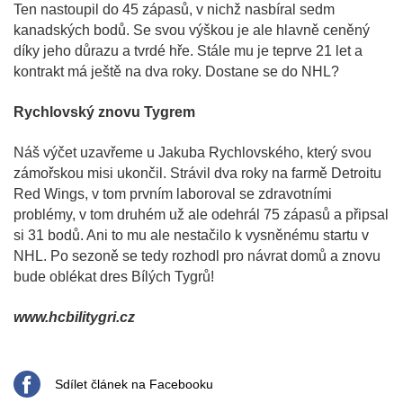
Ten nastoupil do 45 zápasů, v nichž nasbíral sedm
kanadských bodů. Se svou výškou je ale hlavně ceněný
díky jeho důrazu a tvrdé hře. Stále mu je teprve 21 let a
kontrakt má ještě na dva roky. Dostane se do NHL?
Rychlovský znovu Tygrem
Náš výčet uzavřeme u Jakuba Rychlovského, který svou
zámořskou misi ukončil. Strávil dva roky na farmě Detroitu
Red Wings, v tom prvním laboroval se zdravotními
problémy, v tom druhém už ale odehrál 75 zápasů a připsal
si 31 bodů. Ani to mu ale nestačilo k vysněnému startu v
NHL. Po sezoně se tedy rozhodl pro návrat domů a znovu
bude oblékat dres Bílých Tygrů!
www.hcbilitygri.cz
Sdílet článek na Facebooku