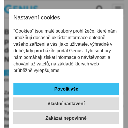
Nastavení cookies
Bílí Tygři za mořem: Pavel Zacha
"Cookies" jsou malé soubory prohlížeče, které nám
umožňují dočasně ukládat informace ohledně
prožil nejlepší sezonu své
vašeho zařízení a vás, jako uživatele, výhradně v
dosavadní kariéry, Klapka stabilně v
době, kdy procházíte portál Genus. Tyto soubory
nám pomáhají získat informace o návštěvnosti a
NHL
chování uživatelů, na základě kterých web
průběžně vylepšujeme.
Sport
Hokej
08.06.2026 | 5:45
Zatímco v české extralize se týmy už pilně připravují na
příští sezonu, v NHL ještě vrcholí souboj o slavný
Vlastní nastavení
Stanley Cup. Ve finále sice tentokrát žádného bývalého
Tygra nenajdeme, ale několik hráčů s libereckou
historií letos v zámoří prožilo úspěšný ročník. Pojďme
se podívat, jak se jim dařilo.