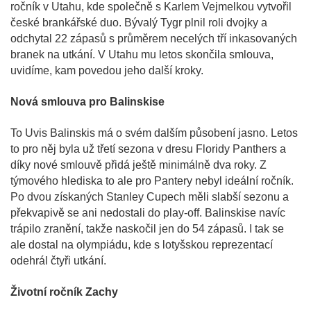
ročník v Utahu, kde společně s Karlem Vejmelkou vytvořil
české brankářské duo. Bývalý Tygr plnil roli dvojky a
odchytal 22 zápasů s průměrem necelých tří inkasovaných
branek na utkání. V Utahu mu letos skončila smlouva,
uvidíme, kam povedou jeho další kroky.
Nová smlouva pro Balinskise
To Uvis Balinskis má o svém dalším působení jasno. Letos
to pro něj byla už třetí sezona v dresu Floridy Panthers a
díky nové smlouvě přidá ještě minimálně dva roky. Z
týmového hlediska to ale pro Pantery nebyl ideální ročník.
Po dvou získaných Stanley Cupech měli slabší sezonu a
překvapivě se ani nedostali do play-off. Balinskise navíc
trápilo zranění, takže naskočil jen do 54 zápasů. I tak se
ale dostal na olympiádu, kde s lotyšskou reprezentací
odehrál čtyři utkání.
Životní ročník Zachy