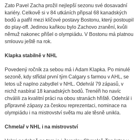
Zato Pavel Zacha prožil nejlepší sezonu své dosavadní
kariéry. Celkově si v 84 utkáních připsal 68 kanadských
bodů a patřil mezi klíčové postavy Bostonu, který postoupil
do play-off. Jedinou kaňkou bylo Zachovo zranění, kvůli
němuž nakonec přišel o olympiádu. V Bostonu má platnou
smlouvu ještě na rok.
Klapka stabilně v NHL
Povedený ročník za sebou má i Adam Klapka. Po minulé
sezoně, kdy střídal první tým Calgary s farmou v AHL, se
letos už naplno zabydlel v NHL. Odehrál 79 zápasů, v
nichž nasbíral 18 kanadských bodů. Trenéři ho navíc
chválili za kvalitní práci na obou stranách hřiště. Odehrál i
přípravné zápasy za českou reprezentaci, nominace na
olympiádu i na mistrovství světa mu ale těsně unikla.
Chmelař v NHL i na mistrovství