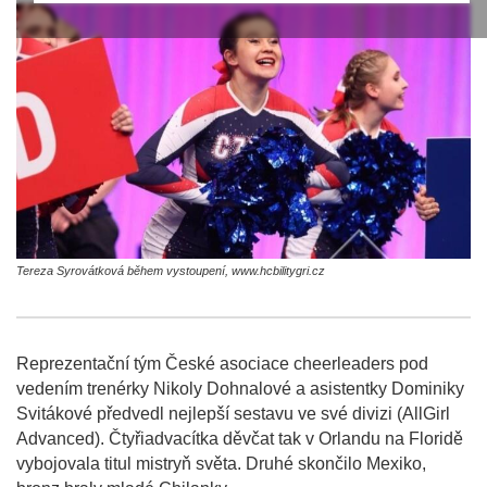
Tereza Syrovátková během vystoupení, www.hcbilitygri.cz
Reprezentační tým České asociace cheerleaders pod
vedením trenérky Nikoly Dohnalové a asistentky Dominiky
Svitákové předvedl nejlepší sestavu ve své divizi (AllGirl
Advanced). Čtyřiadvacítka děvčat tak v Orlandu na Floridě
vybojovala titul mistryň světa. Druhé skončilo Mexiko,