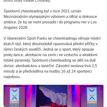
bronz braly mladé Chilanky.
Sportovní cheerleading byl v roce 2021 uznán
Mezinárodním olympijským výborem a dělal si dokonce
ambice, že by se mohl prosadit i do programu her v Los
Angeles 2028.
V libereckém Sport Parku se cheerleadingu věnuje místní
klub A-styl, který dlouhodobě opanovává přední příčky v
rámci českých soutěží. Jedná se o sport, který spojuje
prvky tance, akrobacie na zemi i ve vzduchu a atraktivní
lidské pyramidy. Sportovní cheerleading se dělí na dvě
divize: akrobatickou a taneční. Závodní sestava trvá 2,5
minuty a je předváděna na hudbu 16 až 24 sportovci
najednou.