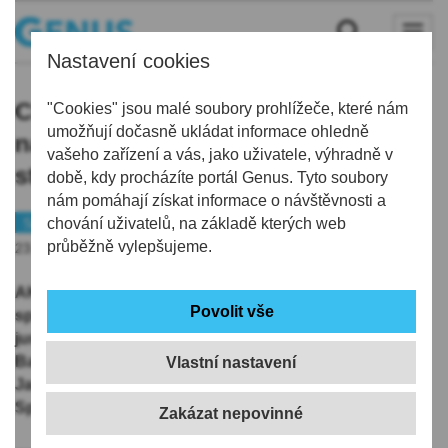
Nastavení cookies
Cheerleaders z Liberce získaly zlato
"Cookies" jsou malé soubory prohlížeče, které nám
umožňují dočasně ukládat informace ohledně
na mistrovství světa ve Spojených
vašeho zařízení a vás, jako uživatele, výhradně v
státech amerických
době, kdy procházíte portál Genus. Tyto soubory
nám pomáhají získat informace o návštěvnosti a
Sport
chování uživatelů, na základě kterých web
průběžně vylepšujeme.
23.04.2022 | 17:39
AKTUALIZOVÁNO: Český reprezentační tým ve
sportovním cheerleadingu, jehož součástí byly i
juniorky z libereckého A-stylu (Kestlerová Agi,
Bartoňová Anna, Syrovátková Tereza a Sbrilliová
Vlastní nastavení
Jana), získal zlato na juniorském mistrovství světa ve
Spojených státech amerických.