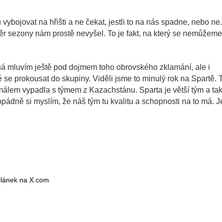
vybojovat na hřišti a ne čekat, jestli to na nás spadne, nebo ne.
věr sezony nám prostě nevyšel. To je fakt, na který se nemůžeme
á mluvím ještě pod dojmem toho obrovského zklamání, ale i
 se prokousat do skupiny. Viděli jsme to minulý rok na Spartě. 
málem vypadla s týmem z Kazachstánu. Sparta je větší tým a ta
pádně si myslím, že náš tým tu kvalitu a schopnosti na to má. J
 článek na X.com