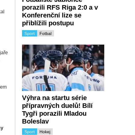
porazili RFS Riga 2:0 a v
kal
Konferenční lize se
přiblížili postupu
Sport
Fotbal
jaře
ž
íčem
Výhra na startu série
přípravných duelů! Bílí
Tygři porazili Mladou
Boleslav
gy
Sport
Hokej