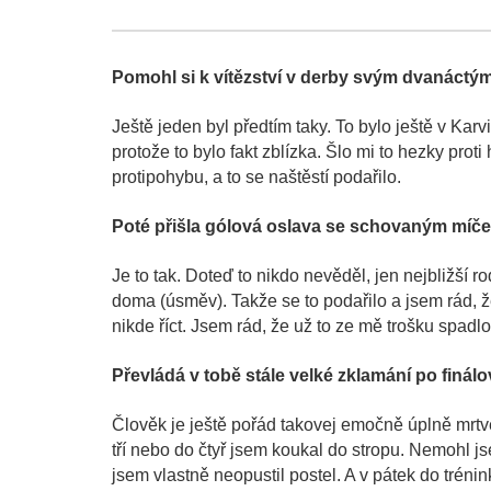
Pomohl si k vítězství v derby svým dvanáctým
Ještě jeden byl předtím taky. To bylo ještě v Karv
protože to bylo fakt zblízka. Šlo mi to hezky prot
protipohybu, a to se naštěstí podařilo.
Poté přišla gólová oslava se schovaným míče
Je to tak. Doteď to nikdo nevěděl, jen nejbližší r
doma (úsměv). Takže se to podařilo a jsem rád, ž
nikde říct. Jsem rád, že už to ze mě trošku spadl
Převládá v tobě stále velké zklamání po finál
Člověk je ještě pořád takovej emočně úplně mrtve
tří nebo do čtyř jsem koukal do stropu. Nemohl jse
jsem vlastně neopustil postel. A v pátek do trénin