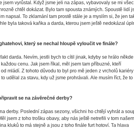
de jsem vyrůstal. Když jsme jeli na zápas, vybavovaly se mi vše
 hrozně chtěl dokázat. Bylo tam spousta známých. Spoustě lidí 
im napsal. To zklamání tam prostě stále je a myslím si, že jen ta
 tohle byla taková kaňka a darda, kterou jsem ještě nedokázal úp
ghatehovi, který se nechal hloupě vyloučit ve finále?
fakt darda. Nevím, jestli bych to cítil jinak, kdyby se hrálo někde
a každou cenu. Jak jsem říkal, měl jsem tam příbuzné, kteří
d mládí. Z tohoto důvodu to byl pro mě jeden z vrcholů kariéry
o udělal za stavu, kdy už jsme prohrávali. Ale musím říct, že to
připravit se na závěrečné derby?
r na derby. Poslední zápas sezony, všichni ho chtějí vyhrát a sou
ěl jsem z toho trošku obavy, aby nás ještě netrefili v tom naše
na kluků to má stejně a jsou z toho finále furt hotoví. Ta hlava