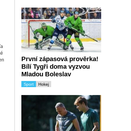
Ta
ké
První zápasová prověrka!
en
Bílí Tygři doma vyzvou
Mladou Boleslav
Sport
Hokej