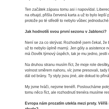
Ten začátek zápasu tomu asi i napovídal. Libere
na ofsajd, přišla červená karta a už to bylo lepší
protože po té středě to nebylo vůbec jednoduché
Jak hodnotíš svou první sezonu v Jablonci?
Není se za co skrývat. Rozhodně jsem čekal, že b
už to nebylo úplně marný. Jen góly a asistence n
má člověk týmový úspěch, tak je mu jedno, jestli 
Na druhou stranu musím říct, že moje role desítk
volnost směrem nahoru, víc jsme presovali, tady
dál od brány. Ty styly jsou jiné, ale dokud to při
My jsme hráči, nejsme trenéři. Posloucháme pok
tomu něco říct, ale rozhodnutí trenéra musíme re
Evropa nám prozatím utekla mezi prsty. Věříš 
zbyde?