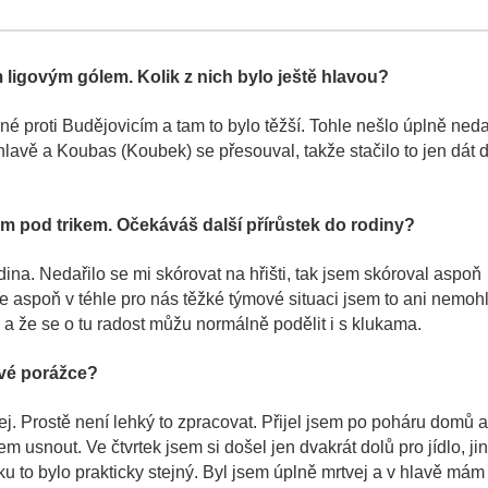
 ligovým gólem. Kolik z nich bylo ještě hlavou?
iné proti Budějovicím a tam to bylo těžší. Tohle nešlo úplně neda
i hlavě a Koubas (Koubek) se přesouval, takže stačilo to jen dát 
m pod trikem. Očekáváš další přírůstek do rodiny?
odina. Nedařilo se mi skórovat na hřišti, tak jsem skóroval aspoň
e aspoň v téhle pro nás těžké týmové situaci jsem to ani nemoh
o a že se o tu radost můžu normálně podělit i s klukama.
ové porážce?
j. Prostě není lehký to zpracovat. Přijel jsem po poháru domů 
m usnout. Ve čtvrtek jsem si došel jen dvakrát dolů pro jídlo, ji
ku to bylo prakticky stejný. Byl jsem úplně mrtvej a v hlavě mám 