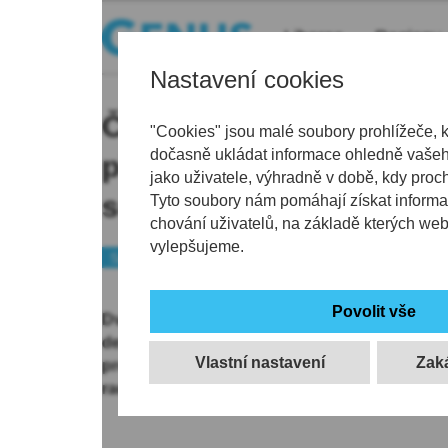
Liberec
Regiony
Nastavení cookies
Člověk je stále emočně 
"Cookies" jsou malé soubory prohlížeče, 
dočasně ukládat informace ohledně vašeho
přiznal Filip Zorvan po 
jako uživatele, výhradně v době, kdy proc
severočeském derby
Tyto soubory nám pomáhají získat informa
chování uživatelů, na základě kterých we
vylepšujeme.
Sport
Fotbal
Dvanáctým ligovým gólem pomohl Jablonci k 
derby, po zápase ale Filip Zorvan otevřeně při
Vlastní nastavení
prohraného finále MOL Cupu v něm stále zůst
radostnou novinkou z osobního života.