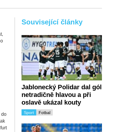
Související články
t,
do
l
Jablonecký Polidar dal gól
netradičně hlavou a při
oslavě ukázal kouty
Sport
Fotbal
a do
nak
furt