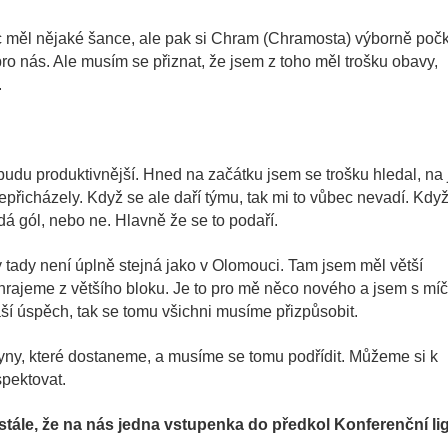
c měl nějaké šance, ale pak si Chram (Chramosta) výborně poč
 pro nás. Ale musím se přiznat, že jsem z toho měl trošku obavy,
.
udu produktivnější. Hned na začátku jsem se trošku hledal, na 
epřicházely. Když se ale daří týmu, tak mi to vůbec nevadí. Kdy
dá gól, nebo ne. Hlavně že se to podaří.
y tady není úplně stejná jako v Olomouci. Tam jsem měl větší
 hrajeme z většího bloku. Je to pro mě něco nového a jsem s m
náší úspěch, tak se tomu všichni musíme přizpůsobit.
yny, které dostaneme, a musíme se tomu podřídit. Můžeme si k
spektovat.
stále, že na nás jedna vstupenka do předkol Konferenční li