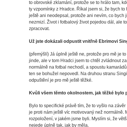
to obrovské zklamání, protože se to hrálo tam, k
ty vzpomínky z Hradce. Říkal jsem si, že bych to
ještě ani neodepsal, protože ani nevím, co bych j
nezmizí. Život i fotbalový život pojedou dál, ale
zpracovat.
Už jste dokázali odpustit vnitřně Ebrimovi Sin
(přemýšlí) Já úplně ještě ne, protože pro mě je to 
jinde, ale v tom Hradci jsem to chtěl zvládnout z
normálně na fotbal nechodí, a spoustu kamarádů o
ten se bohužel nepovedl. Na druhou stranu Singi t
odpuštění je pro mě ještě těžké.
Kvůli všem těmto okolnostem, jak těžké bylo 
Bylo to specifické právě tím, že to vyšlo na závě
je proti nám ještě víc motivovaný než normálně. M
rozpoložení, v jakém jsme byli. Myslím si, že větši
nejede úplně tak, jak by měla.