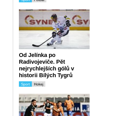
Od Jelínka po
Radivojeviče. Pět
nejrychlejších gólů v
historii Bílých Tygrů
Sport
Hokej