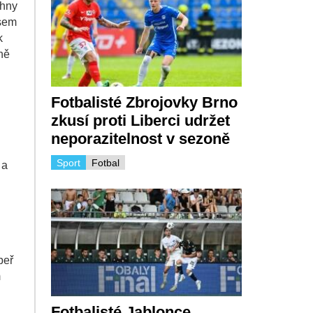
chny
jsem
k
lně
Fotbalisté Zbrojovky Brno
zkusí proti Liberci udržet
neporazitelnost v sezoně
Sport
Fotbal
 a
peř
m
Fotbalisté Jablonce