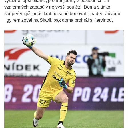
výrazně lepší bilanci, prohrál jediný z posledních 18
vzájemných zápasů v nejvyšší soutěži. Doma s tímto
soupeřem již třináctkrát po sobě bodoval. Hradec v úvodu
ligy remizoval na Slavii, pak doma prohrál s Karvinou.