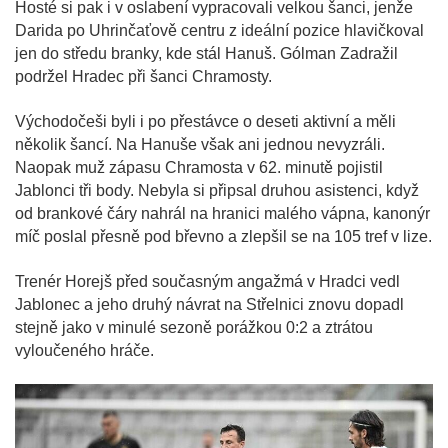
Hosté si pak i v oslabení vypracovali velkou šanci, jenže
Darida po Uhrinčaťově centru z ideální pozice hlavičkoval
jen do středu branky, kde stál Hanuš. Gólman Zadražil
podržel Hradec při šanci Chramosty.
Východočeši byli i po přestávce o deseti aktivní a měli
několik šancí. Na Hanuše však ani jednou nevyzráli.
Naopak muž zápasu Chramosta v 62. minutě pojistil
Jablonci tři body. Nebyla si připsal druhou asistenci, když
od brankové čáry nahrál na hranici malého vápna, kanonýr
míč poslal přesně pod břevno a zlepšil se na 105 tref v lize.
Trenér Horejš před současným angažmá v Hradci vedl
Jablonec a jeho druhý návrat na Střelnici znovu dopadl
stejně jako v minulé sezoně porážkou 0:2 a ztrátou
vyloučeného hráče.