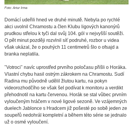
Foto: Artur Irma
Domácí udeřili hned ve druhé minutě. Nebyla po rychlé
akci uvolnil Chramostu a člen Klubu ligových kanonýrů
prudkou střelou k tyči dal svůj 104. gól v nejvyšší soutěži.
O pět minut později rozvlnil síť podruhé, rozbor u videa
však ukázal, že o pouhých 11 centimetrů šlo o ofsajd a
branka neplatila.
"Votroci" navíc uprostřed prvního poločasu přišli o Horáka.
Vlastní chybu hasil ostrým zákrokem na Chramostu. Sudí
Radina mu původně udělil žlutou kartu, na pokyn
videorozhodčího se však šel podívat k monitoru a verdikt
přehodnotil na kartu červenou. Horák se stal vůbec prvním
vyloučeným hráčem v nové ligové sezoně. Ve vzájemných
duelech Jablonce s Hradcem již pošesté po sobě jeden ze
soupeřů nedohrál kompletní a během této série se jednalo
už o osmé vyloučení.