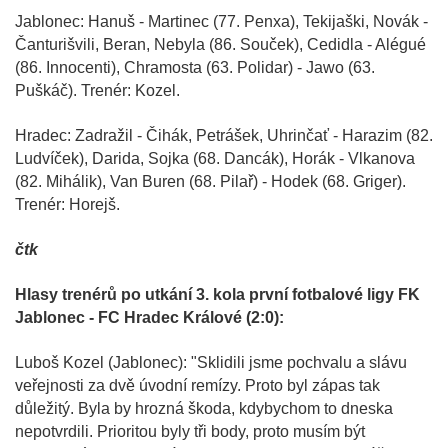
Jablonec: Hanuš - Martinec (77. Penxa), Tekijaški, Novák -
Čanturišvili, Beran, Nebyla (86. Souček), Cedidla - Alégué
(86. Innocenti), Chramosta (63. Polidar) - Jawo (63.
Puškáč). Trenér: Kozel.
Hradec: Zadražil - Čihák, Petrášek, Uhrinčať - Harazim (82.
Ludvíček), Darida, Sojka (68. Dancák), Horák - Vlkanova
(82. Mihálik), Van Buren (68. Pilař) - Hodek (68. Griger).
Trenér: Horejš.
čtk
Hlasy trenérů po utkání 3. kola první fotbalové ligy FK
Jablonec - FC Hradec Králové (2:0):
Luboš Kozel (Jablonec): "Sklidili jsme pochvalu a slávu
veřejnosti za dvě úvodní remízy. Proto byl zápas tak
důležitý. Byla by hrozná škoda, kdybychom to dneska
nepotvrdili. Prioritou byly tři body, proto musím být