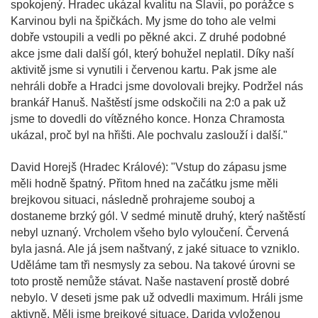
spokojený. Hradec ukázal kvalitu na Slavii, po porážce s
Karvinou byli na špičkách. My jsme do toho ale velmi
dobře vstoupili a vedli po pěkné akci. Z druhé podobné
akce jsme dali další gól, který bohužel neplatil. Díky naší
aktivitě jsme si vynutili i červenou kartu. Pak jsme ale
nehráli dobře a Hradci jsme dovolovali brejky. Podržel nás
brankář Hanuš. Naštěstí jsme odskočili na 2:0 a pak už
jsme to dovedli do vítězného konce. Honza Chramosta
ukázal, proč byl na hřišti. Ale pochvalu zaslouží i další."
David Horejš (Hradec Králové): "Vstup do zápasu jsme
měli hodně špatný. Přitom hned na začátku jsme měli
brejkovou situaci, následně prohrajeme souboj a
dostaneme brzký gól. V sedmé minutě druhý, který naštěstí
nebyl uznaný. Vrcholem všeho bylo vyloučení. Červená
byla jasná. Ale já jsem naštvaný, z jaké situace to vzniklo.
Uděláme tam tři nesmysly za sebou. Na takové úrovni se
toto prostě nemůže stávat. Naše nastavení prostě dobré
nebylo. V deseti jsme pak už odvedli maximum. Hráli jsme
aktivně. Měli jsme brejkové situace, Darida vyloženou