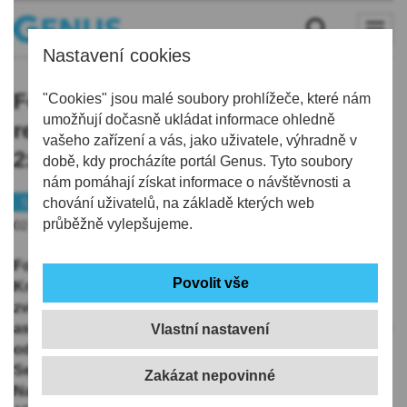
Nastavení cookies
Fotbalisté Jablonce po dvou
"Cookies" jsou malé soubory prohlížeče, které nám
umožňují dočasně ukládat informace ohledně
remízách porazili Hradec Králové
vašeho zařízení a vás, jako uživatele, výhradně v
2:0, oba góly vstřelil Chramosta
době, kdy procházíte portál Genus. Tyto soubory
nám pomáhají získat informace o návštěvnosti a
Sport
chování uživatelů, na základě kterých web
Fotbal
průběžně vylepšujeme.
02.08.2025 | 20:02
Fotbalisté Jablonce ve 3. ligovém kole porazili Hradec
Králové 2:0 a po dvou remízách poprvé v sezoně
zvítězili. Oba góly vstřelil Jan Chramosta po
asistencích Sebastiána Nebyly. Východočeši dohrávali
Vlastní nastavení
od 25. minuty bez vyloučeného Daniela Horáka.
Severočeši doma v lize podeváté po sobě neprohráli.
Na Střelnici s Hradcem prohráli naposledy v květnu